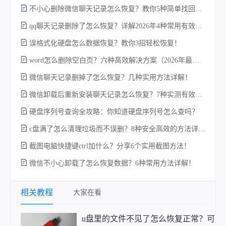
不小心删除微信聊天记录怎么恢复？教你5种简单找回的方法！
qq聊天记录删除了怎么恢复？详解2026年4种常用有效的方法（支持.db数据库提取）
误格式化硬盘怎么数据恢复？教你3招轻松恢复！
word怎么删除空白页？六种高效解决方案（2026年最新实操指南）！
w
微信聊天记录删掉了怎么恢复？几种实用方法详解！
微信卸载后重新安装聊天记录怎么恢复？7种实测有效的恢复方案详解！
硬盘序列号查询全攻略：你知道硬盘序列号怎么查吗？
c盘满了怎么清理垃圾而不误删？8种安全高效的方法详解+误删恢复指南！
截图电脑快捷键ctrl加什么？分享6个实用截图方法！
微信不小心卸载了怎么恢复数据？6种常用方法详解！
电
相关教程
大家在看
u盘里的文件不见了怎么恢复正常？可以