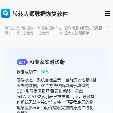
转转大师数据恢复软件
>
>
>
”
首
数据恢
U盘数据恢
查
怎么恢复U盘丢失的数据，
我的位
页
复教程
复教程
找 “
这个方法很简单
置：
AI专家实时诊断
恢复成功率：
98%
底层状态：系统自检显示，当前怎么恢复U盘
丢失的数据，这个方法很简单属于典型的
DBR引导扇区损坏/目录树偏移。虽然
exFAT/FAT32索引表已被重置/清空，导致操
作系统无法直接定位文件，但硬盘底层的物
理扇区(Sectors)仍保留着完整的原始二进制