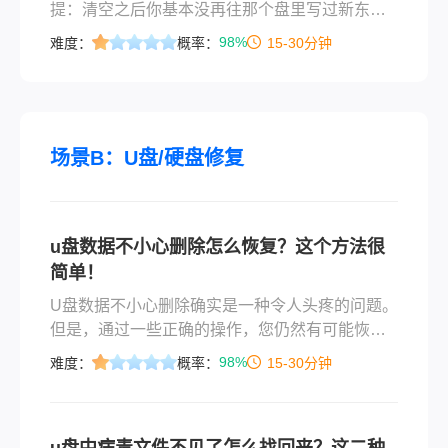
提：清空之后你基本没再往那个盘里写过新东
西。回收站清空只是把文件标记成「可覆盖」，
98%
难度：
概率：
15-30分钟
数据本身还躺在磁盘上；一旦有过新文件写入，
原数据就可能被顶掉。所以发现回收站被清空
了，先停下手，别再动那个盘。
场景B：U盘/硬盘修复
u盘数据不小心删除怎么恢复？这个方法很
简单！
U盘数据不小心删除确实是一种令人头疼的问题。
但是，通过一些正确的操作，您仍然有可能恢复U
盘中的数据。下面是一篇关于u盘数据不小心删除
98%
难度：
概率：
15-30分钟
怎么恢复的详细操作方法。
u盘中病毒文件不见了怎么找回来？这二种