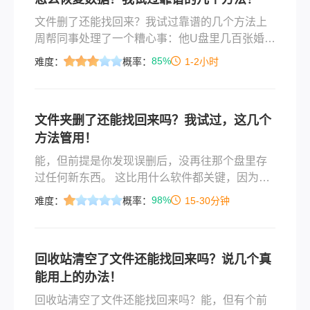
文件删了还能找回来？我试过靠谱的几个方法上
周帮同事处理了一个糟心事：他U盘里几百张婚礼
照片，拷贝时手滑点了“删除并清空回收站”，当场
85%
难度：
概率：
1-2小时
脸都绿了。说实话，我自己也踩过类似的坑——
去年换电脑时，把D盘当成了E盘，格式化之后才
反应过来工作文档全没了。那时候急得满头汗，
文件夹删了还能找回来吗？我试过，这几个
后来试了各种办法，有些确实管用，有些纯属浪
方法管用！
费时间。今天就把我验证过的、真正能解决“怎么
恢复数据”这个问题的办法写出来，覆盖误删、格
能，但前提是你发现误删后，没再往那个盘里存
式化、分
过任何新东西。 这比用什么软件都关键，因为文
件夹虽然从眼前消失了，但数据还在硬盘里躺
98%
难度：
概率：
15-30分钟
着，只是被系统标记为“可覆盖”的空位。一旦你存
了新文件、下载了东西，就可能把这片“空地”给占
了，那就真的再也找不回来了。
回收站清空了文件还能找回来吗？说几个真
能用上的办法！
回收站清空了文件还能找回来吗？能，但有个前