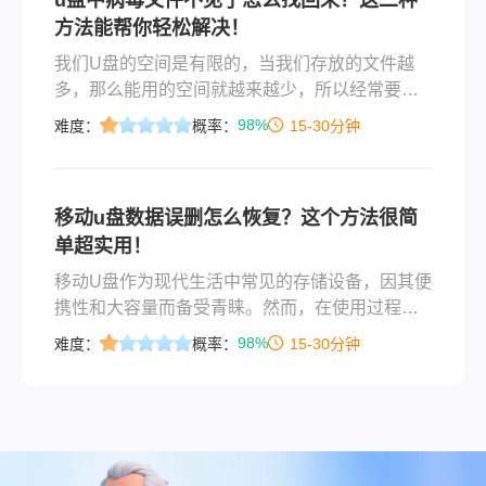
方法能帮你轻松解决！
我们U盘的空间是有限的，当我们存放的文件越
多，那么能用的空间就越来越少，所以经常要我
们去清理一些过期不用的文件，从而空出一些空
98%
难度：
概率：
15-30分钟
间存放其他的文件。偶尔清理的时候如果粗心了
一下，把重要的文件给删除了，那该怎么办呢？
如何从U盘中恢复已删除的文件呢？今天就来讲讲
移动u盘数据误删怎么恢复？这个方法很简
u盘中病毒文件不见了怎么找回来的详情，下面来
单超实用！
看看吧。
移动U盘作为现代生活中常见的存储设备，因其便
携性和大容量而备受青睐。然而，在使用过程
中，我们可能会不小心删除了一些重要的文件或
98%
难度：
概率：
15-30分钟
数据，这时候，移动u盘数据误删怎么恢复就显得
尤为重要。本文将为您介绍几种恢复移动U盘误删
数据的方法，帮助您找回宝贵的文件。