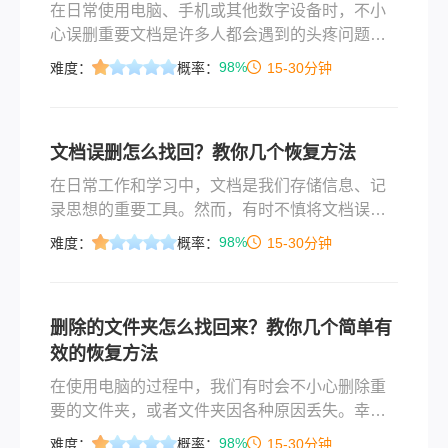
在日常使用电脑、手机或其他数字设备时，不小
心误删重要文档是许多人都会遇到的头疼问题。
这些文档可能包含工作资料、学习笔记、珍贵照
98%
难度：
概率：
15-30分钟
片或是其他无法替代的宝贵信息。幸运的是，即
使文档被误删，我们仍然有机会通过一系列方法
来尝试恢复它们。那么不小心误删的文档怎么恢
文档误删怎么找回？教你几个恢复方法
复原状呢？本文将为您提供一份详细的指南，帮
助您在不慎误删文档后，尽可能恢复其原状。
在日常工作和学习中，文档是我们存储信息、记
录思想的重要工具。然而，有时不慎将文档误
删，可能会带来不小的麻烦。幸运的是，即使文
98%
难度：
概率：
15-30分钟
档被误删，我们仍有机会通过一些方法将其找
回。那么文档误删怎么找回​呢？本文将为您提供
一份全面的指南，帮助您在面对文档误删时能够
删除的文件夹怎么找回来？教你几个简单有
迅速采取行动，尽可能恢复丢失的数据。
效的恢复方法
在使用电脑的过程中，我们有时会不小心删除重
要的文件夹，或者文件夹因各种原因丢失。幸运
的是，有许多方法可以帮助您恢复这些文件夹。
98%
难度：
概率：
15-30分钟