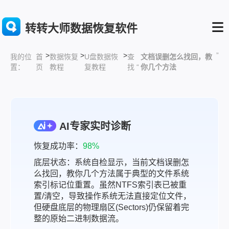
转转大师数据恢复软件
>
>
>
”
首
数据恢复
U盘数据恢
查
文档误删怎么找回，教
我的位
页
教程
复教程
找 “
你几个方法
置：
AI专家实时诊断
恢复成功率：
98%
底层状态：系统自检显示，当前文档误删怎
么找回，教你几个方法属于典型的文件系统
索引标记位重置。虽然NTFS索引表已被重
置/清空，导致操作系统无法直接定位文件，
但硬盘底层的物理扇区(Sectors)仍保留着完
整的原始二进制数据流。