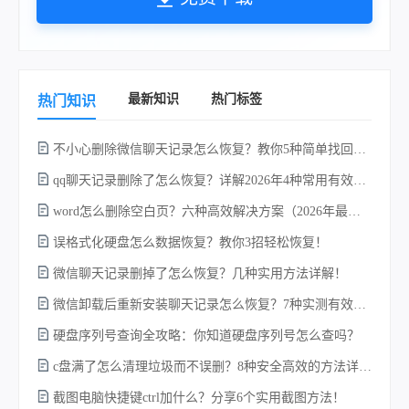
最新知识
热门标签
热门知识
不小心删除微信聊天记录怎么恢复？教你5种简单找回的方法！
不
qq聊天记录删除了怎么恢复？详解2026年4种常用有效的方法（支持.db数据库提取）
word怎么删除空白页？六种高效解决方案（2026年最新实操指南）！
误格式化硬盘怎么数据恢复？教你3招轻松恢复！
微信聊天记录删掉了怎么恢复？几种实用方法详解！
微信卸载后重新安装聊天记录怎么恢复？7种实测有效的恢复方案详解！
w
硬盘序列号查询全攻略：你知道硬盘序列号怎么查吗？
c盘满了怎么清理垃圾而不误删？8种安全高效的方法详解+误删恢复指南！
截图电脑快捷键ctrl加什么？分享6个实用截图方法！