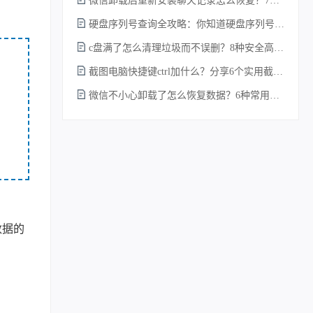
微信卸载后重新安装聊天记录怎么恢复？7种实测有效的恢复方案详解！
硬盘序列号查询全攻略：你知道硬盘序列号怎么查吗？
c盘满了怎么清理垃圾而不误删？8种安全高效的方法详解+误删恢复指南！
截图电脑快捷键ctrl加什么？分享6个实用截图方法！
微信不小心卸载了怎么恢复数据？6种常用方法详解！
数据的