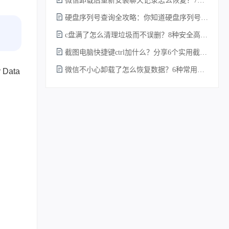
微信卸载后重新安装聊天记录怎么恢复？7种实测有效的恢复方案详解！
硬盘序列号查询全攻略：你知道硬盘序列号怎么查吗？
c盘满了怎么清理垃圾而不误删？8种安全高效的方法详解+误删恢复指南！
截图电脑快捷键ctrl加什么？分享6个实用截图方法！
微信不小心卸载了怎么恢复数据？6种常用方法详解！
ata