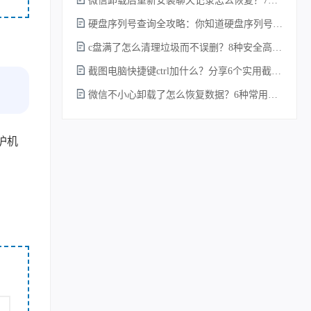
微信卸载后重新安装聊天记录怎么恢复？7种实测有效的恢复方案详解！
硬盘序列号查询全攻略：你知道硬盘序列号怎么查吗？
c盘满了怎么清理垃圾而不误删？8种安全高效的方法详解+误删恢复指南！
截图电脑快捷键ctrl加什么？分享6个实用截图方法！
微信不小心卸载了怎么恢复数据？6种常用方法详解！
护机