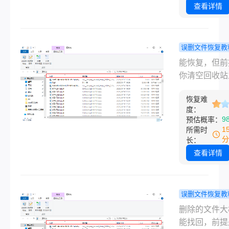
任何新东西。
查看详情
装系统后分区
前提比用什么
失、磁盘物理
都关键，因为
等常见情况。
据会覆盖旧数
误删文件恢复教
物理位置，一
么恢复删除
能恢复，但前
覆盖，神仙也
件？亲测有
你清空回收站
救。
方法分享!
没再往那个盘
恢复难
过新东西。 
度：
除只是把硬盘
9
预估概率：
空间标记成“
1
所需时
盖”，实际数
分
长：
原地躺着，只
查看详情
没写新数据把
掉，就有很大
找回来。这个
误删文件恢复教
比用什么软件
件删了还能
删除的文件大
键——因为一
来吗？回收
能找回，前提
盖了，神仙也