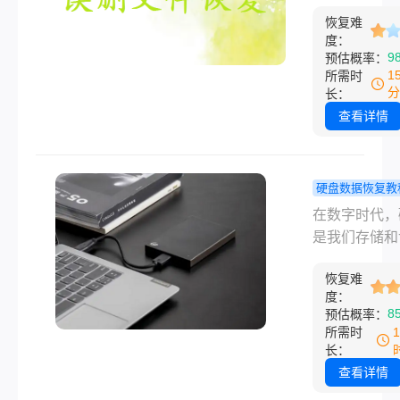
数据找回全
承载着大量关
式化但还没格
数据隐藏或标
略！
恢复难
据，如工作报
件系统出错、
除，搞懂电脑
度：
设计图纸或重
件故障等常见
9
预估概率：
硬盘数据怎么
习资料。然而
况。
1
所需时
复，就能有效
次不经意的键
分
长：
大部分文件。
触或鼠标拖拽
查看详情
按照从系统自
可能导致重要
费功能到专业
瞬间消失。面
具、从简单自
面文件夹误删
硬盘数据恢复教
线下修复的顺
恢复”这一棘
盘结构损坏
在数字时代，
整理了可落地
题，许多用户
法读取如何
是我们存储和
操办法，覆盖
一反应往往是
复？教你几
数据的关键工
误删、分区丢
失措。其实，
速恢复！
恢复难
然而，当磁盘
硬盘格式化、
掌握科学的恢
度：
损坏且无法读
据消失等常见
8
预估概率：
辑并立即采取
时，我们可能
场景。
所需时
行动，找回丢
临数据丢失的
长：
据的概率非常
险。那么磁盘
查看详情
本文将结合权
损坏且无法读