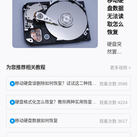
移动硬
盘数据
无法读
取怎么
恢复
硬盘突
然罢
工、重
要文件
为您推荐相关教程
更多视频 >
打不
开，这
移动硬盘误删除如何恢复？试试这二种找回方法！
观看次数:3586
种事谁
碰上都
硬盘格式化怎么恢复？教你两种实用恢复方法！
观看次数:4224
会慌。
很多人
移动硬盘数据如何恢复
第一反
观看次数:3617
应就是
——硬