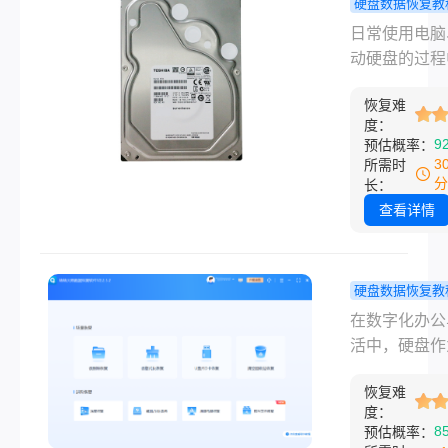
硬盘数据恢复教
盘误删、格
日常使用电脑
后数据还能
动硬盘的过程
吗？这些实
很多人都遇到
法很管用！
恢复难
件莫名丢失的
度：
况，要么是手
9
预估概率：
删重要工作文
3
所需时
要么是不小心
分
长：
化硬盘、清空
查看详情
站，瞬间手足
措。其实大部
盘数据丢失都
硬盘数据恢复教
永久性的，掌
盘数据怎么
在数字化办公
确的操作方式
复？从原理
活中，硬盘作
能有效完成硬
操的完整指
心存储载体，
据如何恢复的
恢复难
着无可替代的
作。本文按照
度：
与资产。当遭
8
预估概率：
费自带功能到
删除、格式化