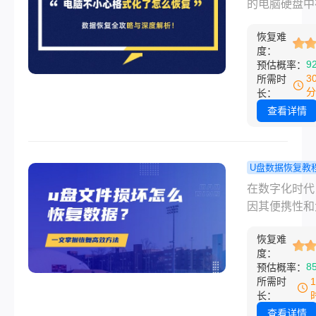
化了怎么恢
的电脑硬盘中
帮助你做出明
别慌！数据
着无数珍贵的
策。
全攻略与深
恢复难
据：多年积累
度：
析！
庭照片、至关
9
预估概率：
的工作文档、
3
所需时
创作的项目文
分
长：
件……然而，“
查看详情
总是不期而至
次误操作、系
装时的疏忽，
U盘数据恢复教
病毒侵袭后的
文件损坏怎
在数字化时代
之举，都可能
复数据？一
因其便携性和
整个硬盘或分
握所有数据
量，成为我们
格式化。当熟
高效方法（
恢复难
和传输数据的
文件瞬间“消失
度：
细教程）！
工具。然而，
8
预估概率：
种焦虑和无助
其来的“文件
所需时
以让人窒息。
损坏且无法读
长：
“无法访问”、“
查看详情