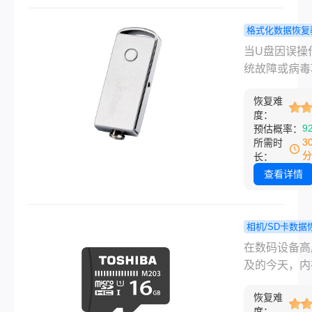
成功率越高。
吗，其
人问硬盘坏了
格式化数据恢复
实关键
复数据吗，其
盘格式化后
要看硬
当U盘因误操
键要看硬盘是
该怎么恢复
盘
统故障或病毒
故障还是物理
学方法与实
被格式化后，
坏，以及数据
南！
恢复难
常陷入数据丢
度：
有被覆盖。这
恐慌。但事实
9
预估概率：
章会从最简单
格式化仅清除
3
所需时
况讲起，逐步
件系统的索引
分
长：
比较棘手的场
息，原始数据
查看详情
每个方法我都
二进制形式残
把操作细节讲
存储芯片中。
楚。覆盖误删
盘格式化后数
相机/SD卡数据
式化、分区丢
怎么恢复呢？
内存卡格
程
在数码设备高
设备异响等常
将基于数据恢
怎么恢复数
及的今天，内
况。
理与实操经验
掌握这5种
作为相机、无
统介绍四种科
了!
恢复难
机、行车记录
度：