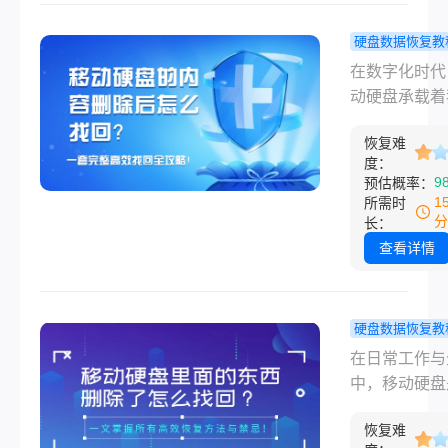
除、一次错误
式化，都可能
硬盘数据恢复教
血顷刻间“消失
动硬盘的内
在数字化时代
面对空空如也
除后怎么找
动硬盘承载着
件夹时， pan
一套完整高
无数珍贵的记
慌）是第一个
数据找回全
恢复难
重要的工作文
反应。但请先
度：
略！
关键的学习资
9
预估概率：
吸，切记：在
然而，“手滑”
1
所需时
数情况下，误
格式化、或是
分
长：
的文件并未真
突然无法识别
查看详情
失，它们只是
种数据丢失的
统标记为“可
足以让人心跳
间”而已。 只
停。请先记住
硬盘数据恢复教
正确、及时的
黄金法则：立
动硬盘里面
在日常工作与
动，找回它们
止一切写入操
西删除了怎
中，移动硬盘
率非常高。
这是因为在数
回？别慌！
们存储重要数
标记为“删除”
掌握所有高
恢复难
备份珍贵回忆
实际内容仍存