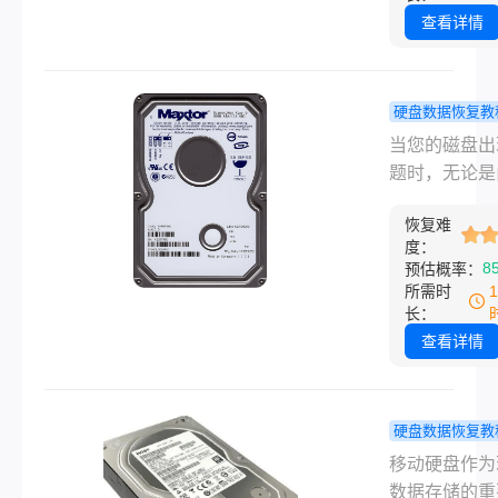
盘数据丢失时
丢失。幸运的
查看详情
迅速采取行动
即便硬盘损坏
可能地挽回损
们仍有多种方
以尝试恢复数
硬盘数据恢复教
本文将详细介
盘坏了怎么
当您的磁盘出
脑硬盘坏了怎
料转到其他
题时，无论是
复数据方法。
盘？教你几
硬件故障还是
法！
恢复难
错误，及时将
度：
资料转移到安
8
预估概率：
地方至关重要
所需时
么磁盘坏了怎
长：
资料转到其他
查看详情
呢？本文将为
供一套详细的
南，帮助您在
硬盘数据恢复教
损坏的情况下
动硬盘无法
移动硬盘作为
地转移资料，
怎么修复？
数据存储的重