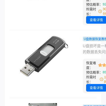
效的恢复方法
手机的核心存
9
预估概率：
助用户最大限
质，承载着大
3
所需时
回损失。
贵的影像与文
分
长：
料。然而，由
查看详情
操作、系统提
常或病毒干扰
户常常面临“
U盘数据恢复教
需要格式化”
损坏怎么恢
U盘损坏是一
窗，或在慌乱
件？建议尝
的数据丢失问
接执行了格式
这些方法！
当U盘出现损
令。
恢复难
可能会导致文
度：
法读取、复制
8
预估概率：
除。本文将介
所需时
损坏怎么恢复
长：
的方法，帮助
查看详情
决数据丢失的
题。