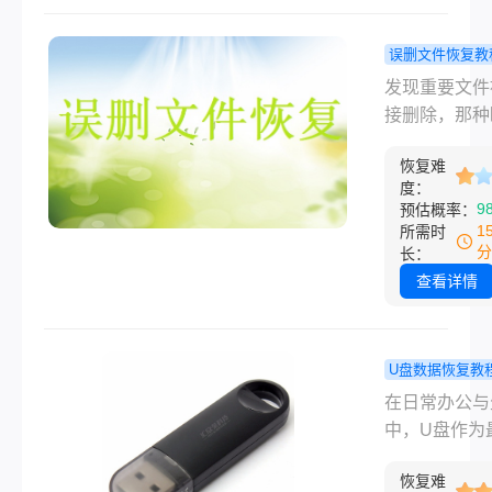
术指南与真实
何恢复呢？本
例，为您深度
探讨几种恢复
误删文件恢复教
多种行之有效
结构损坏且无
接删除的东
发现重要文件
据恢复方案。
取的方法，并
么恢复？
接删除，那种
一些建议，帮
Shift+Del
的心慌我太懂
尽可能恢复数
文件还能找
恢复难
别急着往电脑
预防未来的磁
度：
吗！
新东西，直接
9
预估概率：
坏。
的东西怎么恢
1
所需时
实有科学解法
分
长：
要数据没被覆
查看详情
有救。下面我
简单到专业、
费到付费的顺
U盘数据恢复教
把几个实测有
提示格式化
在日常办公与
方法分享给你
恢复数据？
中，U盘作为
文覆盖误删、
效方法全解
的移动存储设
化、分区丢失
恢复难
一，承载着大