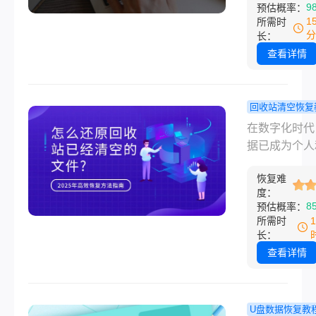
9
预估概率：
商政策等多重
见天日——数
1
所需时
素。那么固态
复是场与时间
分
长：
修复一般要多
跑，第一分钟
查看详情
呢？本文将为
策决定了90
开迷雾，清晰
复成功率。作
影响SSD修
有十年存储设
回收站清空恢复
的各个层面，
据修复经验的
怎么还原回
在数字化时代
供实用的决策
工程师，我见
已经清空的
据已成为个人
议。
太多因错误操
件？2025
业的核心资产
致的悲剧：客
高效恢复方
恢复难
论是误删的工
度：
删合同后反复
指南
档、珍贵的家
8
预估概率：
盘尝试读取，
片，还是重要
所需时
42%数据被
目文件，一旦
长：
盖；新手用劣
都可能造成严
查看详情
解版”软件二
失。事实上，
文件结构；甚
文件并非彻底
人试图用打火
失”，操作系
U盘数据恢复教