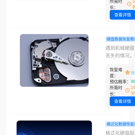
所需时
工具、从简单
系统崩溃时，
长：
杂的顺序，整
数据怎么恢复
查看详情
靠谱的恢复办
为用户最迫切
覆盖误删、格
求。数据恢复
化、分区丢失
玄学，而是一
硬盘数据恢复教
文件丢失等常
于文件系统底
手私藏：机
遇到机械硬盘
景。
辑的严谨技术
盘文件丢失
丢失的情况，
程。本文将摒
恢复？这套
让人心急如焚
面上常见的营
流程很管用
恢复难
别慌，只要掌
术，从专业存
度：
确的方法，大
9
预估概率：
程师的实战经
数据都能找回
1
所需时
发，为您深度
今天这篇干货
分
长：
科学、安全的
略，就手把手
查看详情
救援方案，并
如何应对各种
推荐转转大师
硬盘数据丢失
恢复软件作为
题，全程无废
格式化数据恢复
解决方案。
实操性拉满。
硬盘格式化
格式化硬盘后