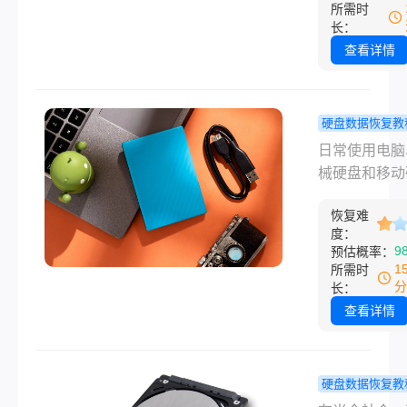
还是固态硬盘
所需时
面是刚给客户
征兆地认不出
长：
一整套活动照
第一反应都是
查看详情
第二天就要交
那些文件怎么
我俩折腾了一
电脑硬盘坏了
晚，试了好几
恢复数据，这
硬盘数据恢复教
子，最后捞回
说难也难说简
盘文件误删
日常使用电脑
成以上。从那
简单，取决于
救吗？普通
械硬盘和移动
我就特意研究
到底坏到什么
能用的恢复
时，几乎所有
事儿，电脑删
度。下面按从
都在这！
恢复难
碰到过误删文
文件怎么恢复
重、从自己能
度：
情况，辛苦整
白了就分几种
9
预估概率：
到得花钱找人
工作报表、珍
况，每种都有
1
所需时
的顺序，把几
生活照片、重
分
的办法。
长：
法说清楚，覆
学习资料，一
查看详情
辑故障、分区
心就被删掉，
失、坏道、硬
让人十分慌乱
响、完全无法
实不用过度焦
硬盘数据恢复教
等常见情况。
绝大多数普通
动硬盘数据