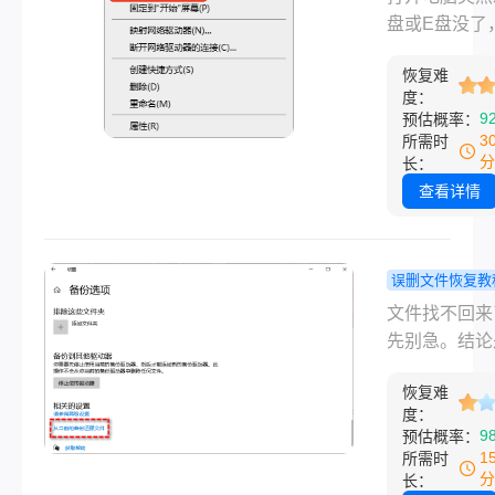
办？"那么移
据还能找回
盘或E盘没了
无法读取怎么
试过几个办
分区消失，里
呢？今天，我
实管用！
恢复难
的文件、照片
享最实用的移
度：
作资料全都不
9
预估概率：
盘故障修复方
——这种事谁
3
所需时
帮你避免数据
都会慌。分区
分
长：
的噩梦。
的原因有很多
查看详情
作失误、分区
坏、重装系统
错盘……不管
误删文件恢复教
种，最关心的
何恢复被删
文件找不回来
分区丢失数据
文件？别慌
先别急。结论
找回。本文按
些方法能帮
大部分刚被删
到难、从免费
回来，但有
恢复难
文件都能恢复
费的顺序介绍
度：
提……
提是你清空回
9
预估概率：
方法，覆盖分
或格式化之后
1
所需时
符丢失、分区
再往那个盘里
分
长：
坏、误删分区