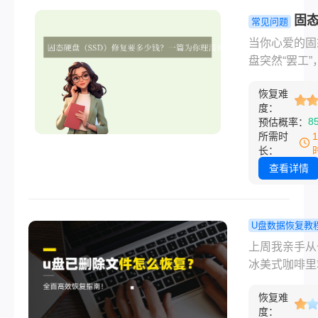
用场景。
无法读取怎么
固
常见问题
呢？下面我将
（SSD）修
当你心爱的固
步带你排查和
般要多少钱
盘突然“罢工”
复，从最简单
篇为你理清
的照片、重要
作开始，逐步
的指南！
恢复难
作文件瞬间变
入，最大限度
度：
不可及时，除
8
预估概率：
你的数据安全
虑，你脑海中
所需时
切的问题恐怕
长：
“修好它要花
查看详情
钱？”这个问
案远比机械硬
杂得多。固态
U盘数据恢复教
修复的费用跨
已删除文件
上周我亲手从
大，从几乎免
恢复？全面
冰美式咖啡里
数千元不等，
恢复指南！
客户的U盘，
后隐藏着故障
恢复难
室奋战三天后
型、技术难度
度：
98%的项目