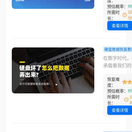
度：
复方法与禁
力助手。然而
9
预估概率：
硬盘扇区中，
滑”误删、格
1
所需时
被新数据覆盖
突然无法读取
分
长：
何新的文件存
这些意外情况
查看详情
系统运行都可
让人心惊肉跳
成永久性覆盖
你发现移动硬
致数据无法挽
的重要文件不
硬盘数据恢复教
那么移动硬盘
飞时，第一反
盘坏了怎么
在数字时代，
容删除后怎么
什么？是惊慌
据弄出来？
承载着我们的
呢？
地四处求助，
位数据恢复
忆、工作和生
自己动手尝试
指南！
恢复难
当听到硬盘发
复？那么移动
度：
响，或是电脑
8
预估概率：
里面的东西删
识别它时，那
所需时
怎么找回呢？
虑和无助感是
长：
言喻的。数据
查看详情
价，但硬盘故
非总是终点。
硬盘坏了怎么