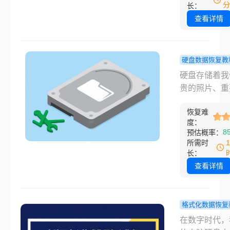
式化操作后，
分
长：
恢复并非总是
查看详情
单。那么闪迪
硬盘删除怎么
呢？本文将详
硬盘数据恢复教
绍闪迪移动硬
盘坏了怎么
硬盘存储着我
除数据恢复的
复？一般多
贵的照片、重
高效方法，帮
钱？你需要
工作文档、心
户高效找回丢
的一切!
恢复难
音乐和视频库
数据。
度：
旦它“罢工”，
8
预估概率：
虑感实在难以
所需时
容。那么硬盘
长：
怎么修复一般
查看详情
钱呢？别慌！
文章将为你详
读硬盘故障的
格式化数据恢复
方法、一般费
电脑不小心
在数字时代，
围以及实用建