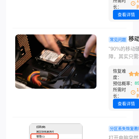
所需时
复成功率。那
格式。然而，
长：
动硬盘坏了怎
满心期待地点
查看详情
数据弄出来呢
个MP4视频
时，却只看到
器卡顿、黑屏
移
常见问题
示“文件已损坏
无法读取怎
"90%的移动
“无法渲染文件
复？别慌，
障，其实只需
误信息，那种
全面的自救
就能解决！"
感可想而知。
复指南
恢复难
好，我是深耕I
度：
评领域多年的
8
预估概率：
主。在日常工
所需时
中，我常常收
长：
丝求助："移
查看详情
插上电脑后无
取，里面存着
论文/客户资料
分区丢失恢复教
照片，该怎么
区突然不见
打开电脑突然