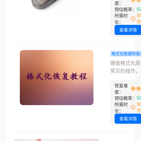
备损坏等常见
度：
要文件。然而
9
预估概率：
况，帮你快速
多用户都遭遇
3
所需时
入座。
样的崩溃瞬间
分
长：
盘插入电脑后
查看详情
统突然弹出“
动器中的光盘
需要对其进行
格式化数据恢复
化”的提示。
电脑硬盘格
硬盘格式化是
种情况，绝大
了怎么恢复
常见的操作，
人的第一反应
试试这4种
用于解决文件
慌，担心数据
恢复难
问题或准备硬
度：
丢失。事实上
进行新的数据
9
预估概率：
提示格式化怎
储。然而，如
3
所需时
复数据并非无
将硬盘格式化
分
长：
难题，只要操
可能会导致重
查看详情
当，大部分数
据的丢失。本
能被完整找回
详细介绍硬盘