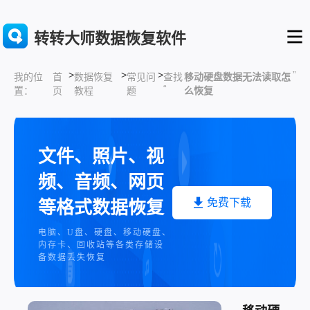
转转大师数据恢复软件
>
>
>
”
首
数据恢复
常见问
查找
移动硬盘数据无法读取怎
我的位
“
页
教程
题
么恢复
置：
文件、照片、视
频、音频、网页
免费下载
等格式数据恢复
电脑、U盘、硬盘、移动硬盘、
内存卡、回收站等各类存储设
备数据丢失恢复