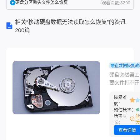
硬盘分区丢失文件怎么恢复
观看次数:3290
盘坏了
能恢复
相关“移动硬盘数据无法读取怎么恢复”的资讯
数据
200篇
吗？答
案是有
机会，
但前提
是你得
硬盘数据恢复教
用对方
盘坏了能恢
硬盘突然罢工
法，而
据吗？试过
要文件打不开
且越早
办法，确实
种事谁碰上都
动手成
会找回！
恢复难
慌。很多人第
功率越
度：
应就是——硬
高。很
9
预估概率：
了能恢复数据
1
多人问
所需时
答案是有机会
分
长：
硬盘坏
前提是你得用
查看详情
了能恢
法，而且越早
复数据