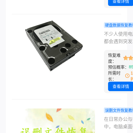
——给U盘装
查看详情
况。
时候选错了盘
个确认点下去
个U盘被快速
硬盘数据恢复教
化，几十个G
脑硬盘数据
不少人使用电
全没了。后来
不见了？这
都会遇到突发
了一晚上，大
谱恢复方式
况，打开硬盘
数据居然真的
试试！
恢复难
夹发现所有文
来了。所以U
度：
空消失，或是
8
预估概率：
化怎么恢复这
提示为空、分
所需时
事，核心就一
显示，辛苦保
长：
别慌，也别再
工作资料、生
查看详情
里存东西，按
材全部丢失，
方法来，大概
间无从下手。
有救。下面按
电脑硬盘数据
误删文件恢复教
单到复杂的顺
大多不是永久
面文件夹误
在日常办公与
绍几种方法，
毁，多数是逻
么恢复？专
中，电脑桌面
误格式化、提
障、误操作导