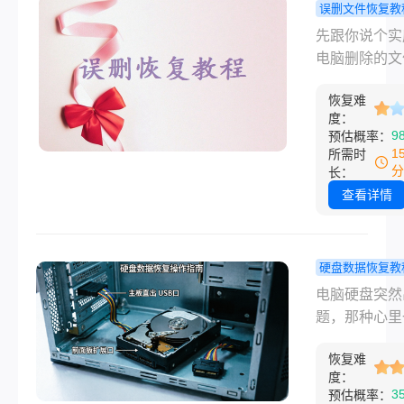
化了怎么恢复
误删文件恢复教
法，帮助用户
脑删除的文
先跟你说个实
据丢失时最大
么恢复？我
电脑删除的文
地挽救数据。
真正管用的
只要不是物理
方法！
恢复难
或者被反复覆
度：
绝大多数都能
9
预估概率：
来。 关键不
1
所需时
什么高级工具
分
长：
在于你发现删
查看详情
后做的第一件
——停止往这
里写任何新东
硬盘数据恢复教
去年夏天帮朋
脑硬盘坏了
电脑硬盘突然
照片，我手一
恢复数据？
题，那种心里
她整个文件夹
不认盘、有
的感觉谁经历
了回收站，还
响，我试过
恢复难
知道。不管是
清空了。她当
度：
个办法！
硬盘的咔咔异
3
预估概率：
色就变了，因