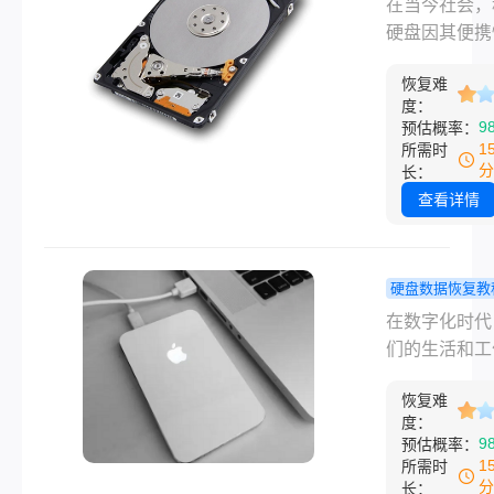
在当今社会，
操作都不会让
怎么恢复？
硬盘因其便携
彻底消失，搞
这些找回方
大容量存储能
盘误删除的文
恢复难
成为许多人的
么恢复，就能
度：
存储设备。然
9
预估概率：
率找回丢失数
移动硬盘的数
1
所需时
本文按照从免
失问题却是不
分
长：
易操作到专业
户面临的一大
查看详情
修复的顺序，
战。无论是由
了适配不同场
操作、硬件故
实操方法，覆
是病毒攻击，
硬盘数据恢复教
通误删、回收
丢失都可能带
脑硬盘坏了
在数字化时代
空、U盘误删
重的后果。那
恢复数据？
们的生活和工
格式化等常见
动硬盘数据丢
试这几个找
来越依赖于存
丢失情况。
么恢复呢？本
法!
恢复难
电脑硬盘上的
在提供一系列
度：
据。然而，当
9
预估概率：
的恢复方法，
硬盘故障时，
1
所需时
用户在遇到移
会导致珍贵的
分
长：