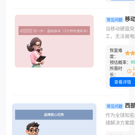
硬件未受损，
电脑彻底报废
据也是可以安
移
常见问题
取出来的。那
无法读取怎
当移动硬盘突
脑坏了怎么把
复？别慌！
工，无法被电
里的东西弄出
手教你自救
别或读取文件
呢？
据抢救指南
恢复难
那种焦虑感我
度：
体会——可能
8
预估概率：
要的工作文档
所需时
贵的家庭照片
长：
年的收藏。别
查看详情
绝望！多数情
下，通过系统
查和软件修复
西
常见问题
解决问题。那
移动硬盘怎
作为全球知名
动硬盘无法读
样？全面评
储解决方案提
么修复呢？以
选购指南！
商，西部数据
我整理的详细