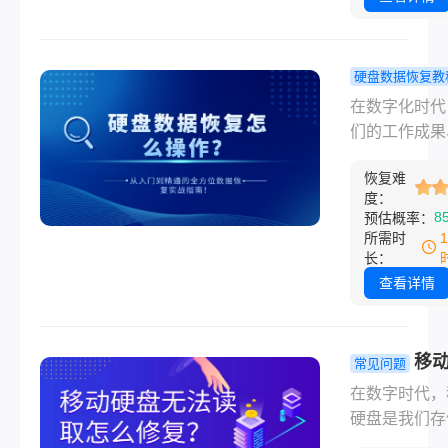
等错误提示，
让任何人心头
紧。无论是重
硬盘数据恢复教
项目文档、珍
盘数据恢复
在数字化时代
家庭照片还是
操作？从入
们的工作成果
多年的学习资
精通的全方
贵回忆和重要
一旦丢失都可
据恢复实战
恢复难
都存储于小小
成巨大损失。
度：
南！
盘之中。然而
8
预估概率：
盘并非坚不可
所需时
误删除、格式
长：
突然崩溃……
查看详情
次硬盘的“罢工
能是一场数字
难。面对这种
移
常见问题
况，恐慌是最
无法读取怎
在数字时代，
敌人，而冷静
复？一篇涵
硬盘是我们存
确的操作则是
有场景的高
贵回忆、重要