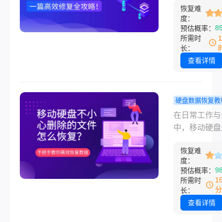
恢复数据的关
复全攻略！
恢复难
和海量数据的
那么硬盘数据
度：
伙伴。然而，
8
预估概率：
怎么操作呢？
一天你将它插
所需时
将系统性地阐
脑，却只听到
长：
盘数据恢复的
微弱的“叮咚”
查看详情
高效方法，涵
在“我的电脑”
软件自救到专
也找不到它的
援的各个层面
时，那种焦虑
硬盘数据恢复教
在成为您在数
助感瞬间袭来
动硬盘不小
在日常工作与
机中的终极行
别急着下定论
除的文件怎
中，移动硬盘
册。
硬盘已经“寿
复？手把手
们存储大量重
寝”，很多时
高效恢复数
恢复难
据——如工作
题远没有想象
度：
终极指南！
目、家庭照片
9
预估概率：
么严重。
频收藏和文档
1
所需时
——的忠实伙
分
长：
然而，“手滑”
查看详情
有发生，一次