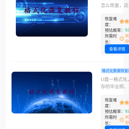
件还能找回
怎么恢复，这
吗？我试过
是很多人在慌
管用的几种
恢复难
搜出来的问题
度：
法！
可能是手滑点
9
预估概率：
式化，也可能
3
所需时
装系统前忘了
分
长：
份，又或者U
查看详情
电脑突然提示
式化——不管
情况，文件一
格式化数据恢复
心里确实慌。
盘格式化怎
U盘一格式化
会按从简单到
复？亲测有
存的毕业照、
杂、从免费到
几种找回手
文档、好几年
的顺序，介绍
在这了！
恢复难
资料好像瞬间
度：
实用的恢复方
了，当时那个
9
预估概率：
覆盖误删、格
真的崩。去年
3
所需时
化、分区丢失
己就踩过这个
分
长：
备异常等常见