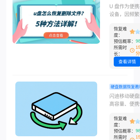
烤进水U盘加
除文件索引（
怎么恢复删
U 盘作为便
燥..那么u盘
NTFS的MF
件？5种类
设备，因频繁
文件怎么恢复
APFS的B-tr
详解！
拔、意外删除
本文将从技术
构），实际数
恢复难
毒攻击等原因
出发，结合真
存储在磁盘扇
度：
导致数据丢失
景案例，系统
9
预估概率：
中，直至被新
数据恢复实验
盘文件恢复的
1
所需时
覆盖。那么怎
计，70% 的 
分
长：
有效方法。
原回收站已经
据丢失源于误
查看详情
的文件呢？本
作，而90% 
于2025年最
数据可通过技
和工具，详细
段恢复（前提
硬盘数据恢复教
大类高效恢复
被新数据覆盖
迪移动硬盘
闪迪移动硬盘
法，涵盖从简
那么u盘怎么
怎么恢复？
高容量、便携
作到专业级解
除文件呢？本
用高效方法
稳定性，成为
案，助你最大
系统梳理 U 
解！
恢复难
用户存储重要
回丢失数据。
恢复的 5 大
度：
的首选工具。
9
预估概率：
法，帮助用户
而，误删文件
1
所需时
化挽回丢失数