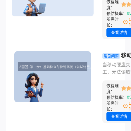
恢复难
（Western Dig
方案，按照从
度：
WD）凭借其
8
预估概率：
难、安全优先
能、稳定性和
所需时
则操作。
性，成为移动
长：
领域的标杆品
查看详情
无论是个人用
创意工作者还
业用户，西部
移
常见问题
的移动硬盘都
无法读取怎
当移动硬盘突
足多样化的存
复？这些方
工，无法读取
求。那么西部
你轻松修复
时，那种焦虑
移动硬盘怎么
救数据！
恢复难
深有体会——
呢？本文将从
度：
的文件、珍贵
8
预估概率：
优势、热门型
片仿佛被锁进
所需时
荐、用户反馈
险箱却丢了钥
长：
购建议等方面
别担心，大多
查看详情
面解析西部数
况下这是可以
动硬盘的表现
的。那么移动