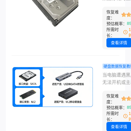
数据的安全性
招快速解决
具，在日常使
整性。
恢复难
难免会遇到无
度：
取的问题。那
8
预估概率：
动硬盘无法读
所需时
么修复呢？本
长：
介绍几种常见
查看详情
复方法，帮助
解决移动硬盘
读取的困扰。
硬盘数据恢复教
脑坏了怎么
当电脑遭遇黑
盘里的东西
无法开机或主
来？详解3
毁时，最令人
有效的自救
恢复难
的往往不是机
度：
法！
身，而是硬盘
8
预估概率：
放的珍贵资料
所需时
片或工作文档
长：
实，只要硬盘
查看详情