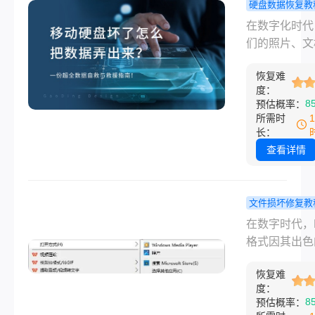
硬盘数据恢复教
据弄出来呢？
动硬盘坏了
在数字化时代
将系统性地为
把数据弄出
们的照片、文
绍几种常用且
一份超全数
工作资料和珍
的数据恢复方
救与救援指
恢复难
忆都储存在一
从简单的软件
度：
小小的移动硬
8
预估概率：
到复杂的硬件
里。当它突然
所需时
预，助您在危
识别、发出异
长：
最大可能地夺
或者干脆“装死
查看详情
贵数据。
那种焦虑和绝
足以让人崩溃
先深呼吸，切
文件损坏修复教
着冷静是第一
mp4视频无
在数字时代，
务”。硬盘损
开怎么修复
格式因其出色
任何不当操作
文掌握所有
容性和压缩比
能对数据造成
修复方法！
恢复难
为我们记录生
度：
逆的二次伤害
保存重要会议
8
预估概率：
dramatical
作内容的首选