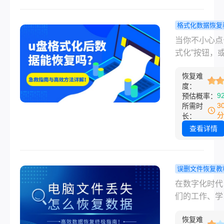
导致数据无法
的案例。今天
格式化数据恢复
就聊聊硬盘故
盘格式化后
当你不小心点
如何有效拯救
能恢复吗？
式化”按钮，
据。
超全的急救
统提示u盘需
与高效方法
恢复难
化才能使用时
度：
解！
多人都经历过
9
预估概率：
紧绷的感觉。
3
所需时
可能有重要的
分
长：
文件，珍贵的
查看详情
照片，辛辛苦
的论文或代码.
么，u盘格式
误删文件恢复教
据能恢复吗？
脑文件丢失
在数字化时代
案：是:恢复
恢复数据？
们的工作、学
很大，但前提
涵盖所有场
生活记忆都储
须立即采取正
高效数据恢
恢复难
电脑的硬盘中