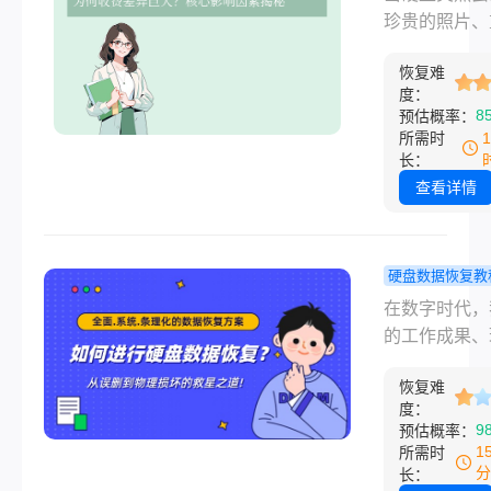
除数据恢复的
费全解析：
珍贵的照片、
高效方法，帮
元到万元，
的工作文件瞬
户高效找回丢
避免被坑？
恢复难
失”，那种恐
数据。
度：
怕只有经历过
8
预估概率：
才能体会。数
所需时
复成了最后的
长：
稻草，但面对
查看详情
上从几百元到
元不等的报价
么电脑硬盘恢
硬盘数据恢复教
据怎么收费呢
何进行硬盘
在数字时代，
文将为您详细
恢复？从误
的工作成果、
硬盘数据恢复
物理损坏的
回忆和重要资
费逻辑，助您
之道!
恢复难
存储在硬盘之
据危机中做出
度：
一次意外的删
9
预估概率：
决策。
格式化，甚至
1
所需时
盘的异响，都
分
长：