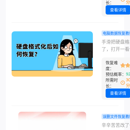
的u盘数据文
分
长：
实只要没往里
查看详情
东西，数据大
还在。这篇文
会按从免费排
电脑数据恢复教
专业软件扫描
盘格式化后
手滑把硬盘格
序，把管用的
恢复？别急
了，打开一看
理顺。内容覆
弃，这几个
都没了——那
删、快速格式
真的能找回
恢复难
间脑子空白的
深度格式化、
度：
觉，相信不少
9
预估概率：
丢失及物理损
经历过。不管
3
所需时
常见情况。
为误操作、系
分
长：
溃还是分区丢
查看详情
硬盘格式化后
恢复数据，其
有办法的。关
误删文件恢复教
于：格式化并
件被替换了
辛辛苦苦改了
于数据被彻底