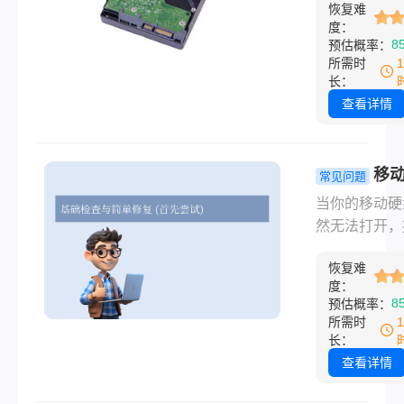
表，第二天就
法！
恢复难
要设备，其健
交。我当时过
度：
况直接影响到
8
预估概率：
看，回收站空
的资料安全。
所需时
荡，他还在桌
而，由于各种
长：
新建了好几个
因，如物理损
查看详情
夹准备"重新整
逻辑故障或病
我赶紧让他停
击等，硬盘可
折腾了几个小
出现故障，导
移
常见问题
最后用软件扫
据丢失。面对
打不开如何
当你的移动硬
绝大部分。从
情况，用户往
复？别慌！
然无法打开，
后我给人弄电
感到焦虑和无
掌握常用修
“需要格式化”
第一句话永远
我的电脑硬盘
法！
恢复难
件或目录损坏”
发现文件没了
数据可以恢复
度：
法访问”或干
上停止往这个
8
预估概率：
答案是，在很
反应时，确实
任何东西。
所需时
况下，即使硬
着急。别担心
长：
坏了，数据仍
通常是软件或
查看详情
恢复的可能性
问题，很多情
文将详细介绍