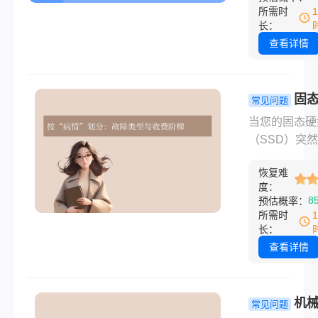
的项目资料，
所需时
该磁盘，这能
因误删除、格
长：
提高恢复成功
或磁盘故障而
查看详情
失，都可能带
大的损失和困
幸运的是，在
固
常见问题
数情况下，数
数据恢复一
当您的固态硬
未真正“消失”
要收费多少
（SSD）突然
正确的方法，
一篇看懂所
工”，重要的
有很大的机会
费门道！
恢复难
件、珍贵的家
找回。那么磁
度：
片或多年的项
8
预估概率：
据如何恢复呢
料可能瞬间岌
所需时
文将系统性地
危。在焦急寻
长：
几种常用且高
决方案时，一
查看详情
数据恢复方法
现实的问题摆
详细阐述其适
前：固态硬盘
景、操作步骤
恢复一般需要
机
常见问题
心注意点，助
多少钱？答案