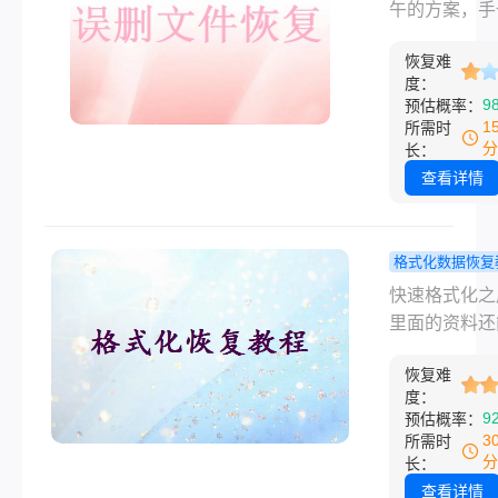
找回来吗？
午的方案，手
除，大部分情
几个方法确
点了保存，新
文件只是"看
戏！
恢复难
直接把旧版本
了"，底层数
度：
了——这种时
9
预估概率：
在硬盘里。本
个人是懵的。
1
所需时
从免费到付费
找回被替换的
分
长：
简单到复杂的
件，是很多人
查看详情
序，把我自己
过的麻烦。这
和身边朋友验
章会从最简单
的几个方法整
法说起，一步
格式化数据恢复
来，你对照自
你找到适合自
不小心把硬
快速格式化之
情况选一个就
况的恢复思路
式化了怎么
里面的资料还
盖误删、覆盖
真正有效的
回来吗？上个
存、格式化、
手段就这几
恢复难
一个朋友搬办
度：
损坏等常见情
室，整理文件
9
预估概率：
候手滑，把一
3
所需时
2TB的移动硬
分
长：
了格式化。等
查看详情