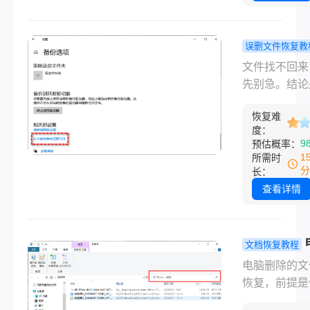
恢复删除的文
其实有几个路
以试。”他半
误删文件恢复教
地让我操作，
何恢复被删
文件找不回来
还真把论文找
文件？别慌
先别急。结论
了。今天就把
些方法能帮
大部分刚被删
方法按从易到
回来，但有
恢复难
文件都能恢复
顺序整理出来
度：
提……
提是你清空回
9
预估概率：
盖误删、格式
或格式化之后
1
所需时
回收站清空、
再往那个盘里
分
长：
丢失、甚至U
任何新东西。
查看详情
等常见情况，
前提比用什么
能帮到有类似
都关键，因为
的人。
据会覆盖旧数
文档恢复教程
物理位置，一
怎么恢复删
电脑删除的文
覆盖，神仙也
文件？亲身
恢复，前提是
救。
的方法分享
空回收站后没