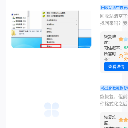
没有，但正准
回收站清空恢复
盘把备份拷进
回收站被清
回收站清空了
我赶紧喊停。
何找回？我
找回来吗？我
把电脑直接关
管用的几个
管用的几个方
拿过来我帮他
法！
恢复难
说结论：能找
度：
最后用恢复软
来，但有个硬
9
预估概率：
了二十多分钟
——你在清空
1
所需时
同、图纸、邮
站之后，没有
分
长：
图全回来了。
来存放这些文
查看详情
说手都在抖。
盘里写过大量
让我发现，大
据。这个前提
人根本不知道
什么方法都关
格式化数据恢复
就别动”这个
因为清空回收
盘格式化后
能恢复，但前
——今天就把
是把文件从列
能恢复吗？
你格式化之后
道的几种靠谱
划掉了，真正
试过，真正
再往这个U盘
挨个说清楚。
据还躺在磁盘
的是这几种
恢复难
任何新东西。
度：
只要没被新数
化并不是把数