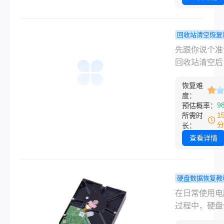
应过来，盘里
空了——里面
过去五年拍的
回收站清空恢复
项目照片和视
如何从清空
先跟你说个准
材。他当时给
收站里面找
回收站清空后
电话，声音都
件？我试过
件大概率还能
抖。我跟他说
的方法都在
恢复难
来。 前提是
度：
慌，格式化后
了！
后你没往这个
9
预估概率：
盘数据如何恢
存过新东西—
1
所需时
这事儿我帮人
个前提比用什
分
长：
过不止一次了
件都重要。春
查看详情
帮一个客户导
料，他小孩在
点，把一个工
硬盘数据恢复教
件夹删了还顺
脑硬盘坏了
在日常使用电
空了回收站。
可以恢复吗
过程中，硬盘
是年底结算的
单教您几个
存储核心数据