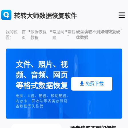
转转大师数据恢复软件
>
>
>
”
首
数据恢复
常见问
查找
硬盘读取不到如何恢复硬
我的位
“
页
教程
题
盘数据
置：
文件、照片、视
频、音频、网页
免费下载
等格式数据恢复
电脑、U盘、硬盘、移动硬盘、
内存卡、回收站等各类存储设
备数据丢失恢复