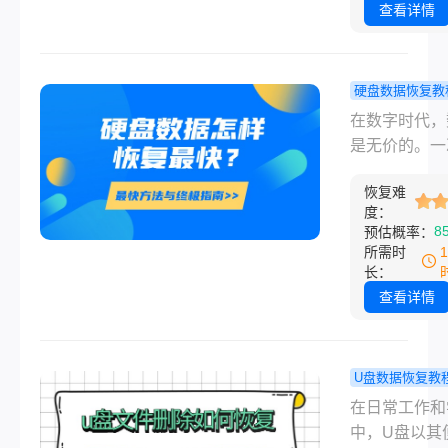
让这些宝贵数
查看详情
间消失，带来
的损失和焦虑
而，数据丢失
硬盘数据恢复教
总是终点。掌
盘数据怎样
在数字时代，
确的方法，你
最快？最快
是无价的。一
有可能成为自
与终极指南
外的删除、格
“数据救星”。
恢复难
化、病毒攻击
何进行硬盘数
度：
盘突然罢工，
8
预估概率：
复呢？本文将
能让我们珍贵
所需时
性地介绍多种
作文档、家庭
长：
的数据恢复方
或重要项目瞬
查看详情
助你最大可能
失。面对这种
回丢失的数据
情况，恐慌是
的敌人，而冷
U盘数据恢复教
采取正确、高
文件删除如
在日常工作和
方法则是成功
复？别慌！2
中，U盘以其
数据的关键。