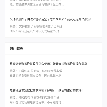
及。我说那先别慌，有救。后来她按着我给
能。前提是你清空之后没再往那个盘里存过
的方法把文件找回来了，整个过程大概一个
东西。回收站清空其实并没有真正抹掉文
多小时。这篇我就从那天的经验开始，把判
件，只是在文件系统里把这块空间标记成了
断方法和具体操作按步骤讲清楚。
“可用”——数据还在磁盘上，只要没被新数
文件被删除了回收站也被清空了怎么找回来？我试过这几个办法！
据覆盖，就能找回来。每往这个盘多写一次
摘要：
文件被删了回收站也清空了怎么找
数据，恢复概率就往下掉一截。所以发现误
回来？我试过这几个办法先说结论“文件被
删的第一件事：停手，别动电脑。
删了回收站也清空了怎么找回来？”直接说
结论：大概率能找回来，但前提是清空之
后，没再往那个盘里存过新东西。因为文件
热门教程
删除并不是真正销毁，只是系统把空间标记
成了“可用”，只要没被覆盖，数据就还在。
所以“立刻停手”比任何方法都关键。遇到过
移动硬盘数据恢复软件怎么使用？转转大师数据恢复操作分享！
一次，想提醒你上周，同事老周突然从工位
上站起来，声音都变了：“坏了，我U盘里孩
摘要：
日常办公的时候，移动硬盘是非常
子的照片全没了，
重要的随身资料储存设备，因此比起电脑本
地的硬盘，移动硬盘更加容易出现数据丢
失、误删等情况。一些重要的数据如果没有
备份，那么造成的损失将是难以估量的，因
电脑硬盘恢复数据的软件哪个好用？一款值得推荐的软件！
此市场对移动硬盘数据恢复软件的需求是非
摘要：
电脑硬盘恢复数据的软件哪个好
常大，今天我们就针对转转数据恢复大师数
用？在日常使用电脑过程中，不可避免地会
据恢复这款软件，讲讲如何利用工具恢复丢