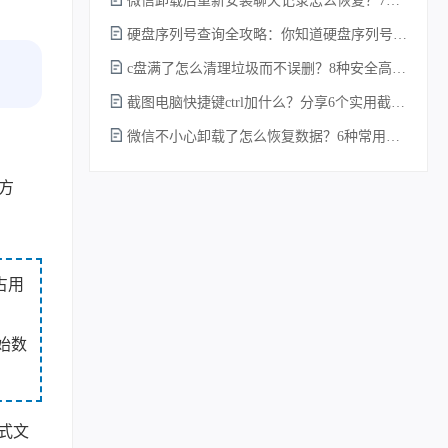
微信卸载后重新安装聊天记录怎么恢复？7种实测有效的恢复方案详解！
硬盘序列号查询全攻略：你知道硬盘序列号怎么查吗？
c盘满了怎么清理垃圾而不误删？8种安全高效的方法详解+误删恢复指南！
截图电脑快捷键ctrl加什么？分享6个实用截图方法！
微信不小心卸载了怎么恢复数据？6种常用方法详解！
方
占用
始数
式文