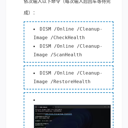
依次输入以下命令（每次输入后回车等待完
成）：
DISM /Online /Cleanup-
Image /CheckHealth
DISM /Online /Cleanup-
Image /ScanHealth
DISM /Online /Cleanup-
Image /RestoreHealth