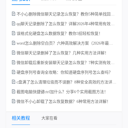
不小心删除微信聊天记录怎么恢复？教你5种简单找回的方法！
qq聊天记录删除了怎么恢复？详解2026年4种常用有效的方法（支持.db数据库提取）
误格式化硬盘怎么数据恢复？教你3招轻松恢复！
word怎么删除空白页？六种高效解决方案（2026年最新实操指南）！
w
微信聊天记录删掉了怎么恢复？几种实用方法详解！
微信卸载后重新安装聊天记录怎么恢复？7种实测有效的恢复方案详解！
硬盘序列号查询全攻略：你知道硬盘序列号怎么查吗？
c盘满了怎么清理垃圾而不误删？8种安全高效的方法详解+误删恢复指南！
截图电脑快捷键ctrl加什么？分享6个实用截图方法！
微信不小心卸载了怎么恢复数据？6种常用方法详解！
电
相关教程
大家在看