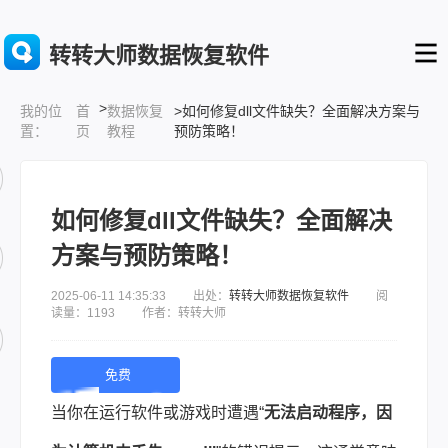
转转大师数据恢复软件
>
首
数据恢复
>如何修复dll文件缺失？全面解决方案与
我的位
页
教程
预防策略！
置：
如何修复dll文件缺失？全面解决
方案与预防策略！
2025-06-11 14:35:33 出处：
转转大师数据恢复软件
阅
读量：1193 作者：转转大师
免费
下
当你在运行软件或游戏时遭遇“
无法启动程序，因
载 |