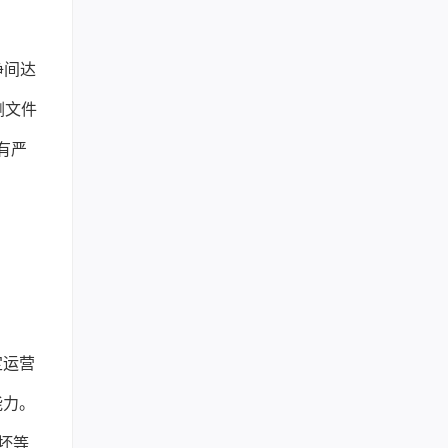
净间达
删文件
全有严
定运营
能力。
损坏等