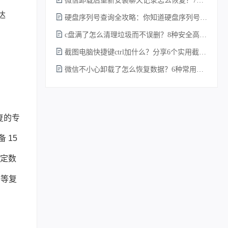
微信卸载后重新安装聊天记录怎么恢复？7种实测有效的恢复方案详解！
达
硬盘序列号查询全攻略：你知道硬盘序列号怎么查吗？
c盘满了怎么清理垃圾而不误删？8种安全高效的方法详解+误删恢复指南！
截图电脑快捷键ctrl加什么？分享6个实用截图方法！
微信不小心卸载了怎么恢复数据？6种常用方法详解！
复的专
 15
指定数
密等复