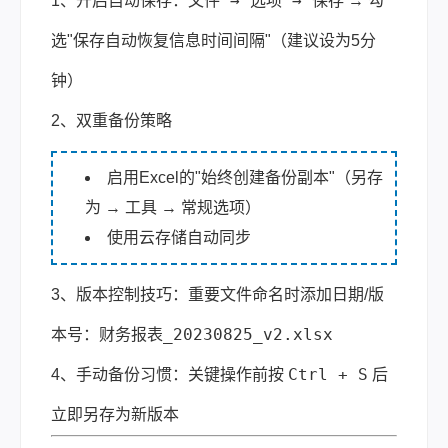
文件 → 选项 → 保存
1、开启自动保存：
→ 勾
选"保存自动恢复信息时间间隔"（建议设为5分
钟）
2、双重备份策略
启用Excel的"始终创建备份副本"（另存
为 → 工具 → 常规选项）
使用云存储自动同步
3、版本控制技巧：重要文件命名时添加日期/版
财务报表_20230825_v2.xlsx
本号：
Ctrl + S
4、手动备份习惯：关键操作前按
后
立即另存为新版本