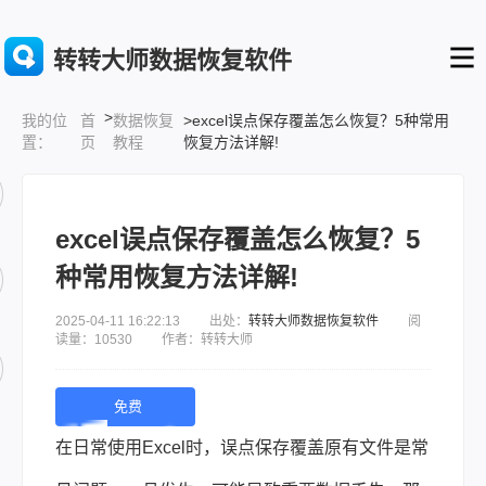
转转大师数据恢复软件
>
首
数据恢复
>excel误点保存覆盖怎么恢复？5种常用
我的位
页
教程
恢复方法详解!
置：
excel误点保存覆盖怎么恢复？5
种常用恢复方法详解!
2025-04-11 16:22:13 出处：
转转大师数据恢复软件
阅
读量：10530 作者：转转大师
免费
下
在日常使用Excel时，误点保存覆盖原有文件是常
载 |