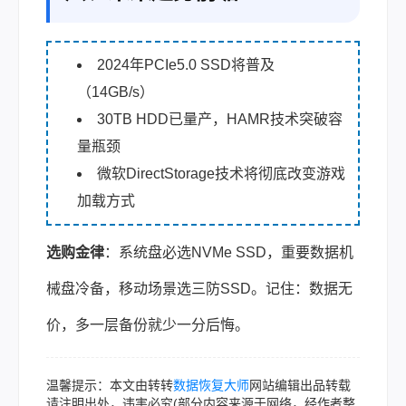
2024年PCIe5.0 SSD将普及
（14GB/s）
30TB HDD已量产，HAMR技术突破容
量瓶颈
微软DirectStorage技术将彻底改变游戏
加载方式
选购金律
：系统盘必选NVMe SSD，重要数据机
械盘冷备，移动场景选三防SSD。记住：数据无
价，多一层备份就少一分后悔。
温馨提示：本文由转转
数据恢复大师
网站编辑出品转载
请注明出处，违害必究(部分内容来源于网络，经作者整