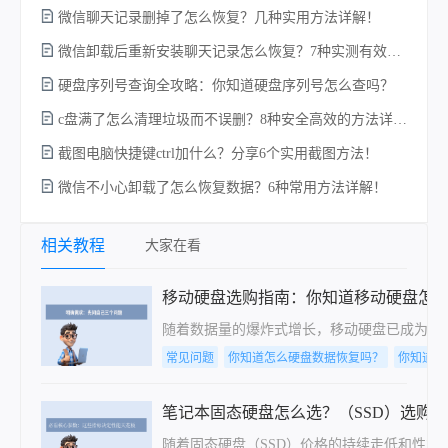
微信聊天记录删掉了怎么恢复？几种实用方法详解！
电
微信卸载后重新安装聊天记录怎么恢复？7种实测有效的恢复方案详解！
硬盘序列号查询全攻略：你知道硬盘序列号怎么查吗？
c盘满了怎么清理垃圾而不误删？8种安全高效的方法详解+误删恢复指南！
硬
截图电脑快捷键ctrl加什么？分享6个实用截图方法！
微信不小心卸载了怎么恢复数据？6种常用方法详解！
相关教程
大家在看
移动硬盘选购指南：你知道移动硬盘怎
随着数据量的爆炸式增长，移动硬盘已成为现
常见问题
你知道怎么硬盘数据恢复吗？
你知道怎
笔记本固态硬盘怎么选？（SSD）选购
随着固态硬盘（SSD）价格的持续走低和性