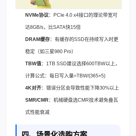
NVMe协议
：PCIe 4.0 x4接口的理论带宽可
达8GB/s，比SATA快15倍
DRAM缓存
：有缓存的SSD在持续写入时更
稳定（如三星980 Pro）
TBW值
：1TB SSD建议选择600TBW以上，
计算公式：每日写入量=TBW/(365×5)
4K对齐
：错误分区会导致性能下降30%以上
SMR/CMR
：机械硬盘选CMR技术避免叠瓦
式性能衰减
四、场景化选购方案