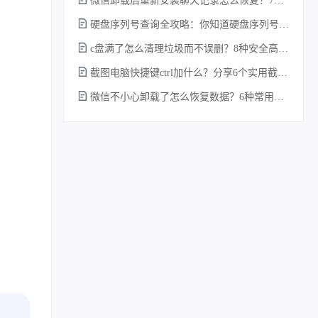
微信卸载后重新安装聊天记录怎么恢复？7种实测有效的恢复方案详解！
硬盘序列号查询全攻略：你知道硬盘序列号怎么查吗？
c盘满了怎么清理垃圾而不误删？8种安全高效的方法详解+误删恢复指南！
截图电脑快捷键ctrl加什么？分享6个实用截图方法！
微信不小心卸载了怎么恢复数据？6种常用方法详解！