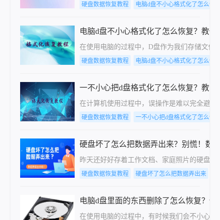
硬盘数据恢复教程
电脑d盘不小心格式化了怎么恢
电脑d盘不小心格式化了怎么恢复？教你
在使用电脑的过程中，D盘作为我们存储文件
硬盘数据恢复教程
电脑d盘不小心格式化了怎么恢
一不小心把d盘格式化了怎么恢复？教您
在计算机使用过程中，误操作是难以完全避免
硬盘数据恢复教程
一不小心把d盘格式化了怎么恢
硬盘坏了怎么把数据弄出来？别慌！数
昨天还好好存着工作文档、家庭照片的硬盘，今
硬盘数据恢复教程
硬盘坏了怎么把数据弄出来
电
电脑d盘里面的东西删除了怎么恢复？快
在使用电脑的过程中，有时候我们会不小心删