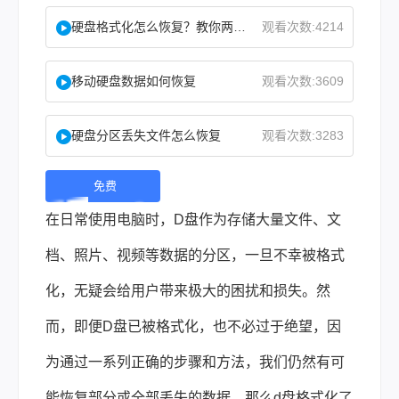
硬盘格式化怎么恢复？教你两种实用恢复方法！
观看次数:4214
移动硬盘数据如何恢复
观看次数:3609
硬盘分区丢失文件怎么恢复
观看次数:3283
免费
下
在日常使用电脑时，D盘作为存储大量文件、文
载 |
档、照片、视频等数据的分区，一旦不幸被格式
化，无疑会给用户带来极大的困扰和损失。然
而，即便D盘已被格式化，也不必过于绝望，因
为通过一系列正确的步骤和方法，我们仍然有可
能恢复部分或全部丢失的数据。那么
d盘格式化了