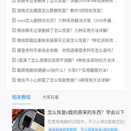
qq聊天记录删除了怎么恢复？详解2026年4种常用有效的方法（支持.db数据库提取）
w
误格式化硬盘怎么数据恢复？教你3招轻松恢复！
word怎么删除空白页？六种高效解决方案（2026年最新实操指南）！
微信聊天记录删掉了怎么恢复？几种实用方法详解！
微信卸载后重新安装聊天记录怎么恢复？7种实测有效的恢复方案详解！
硬盘序列号查询全攻略：你知道硬盘序列号怎么查吗？
c盘满了怎么清理垃圾而不误删？8种安全高效的方法详解+误删恢复指南！
电
截图电脑快捷键ctrl加什么？分享6个实用截图方法！
微信不小心卸载了怎么恢复数据？6种常用方法详解！
相关教程
大家在看
怎么恢复d盘的原来的东西？学会以下方
在使用电脑的过程中，不小心将D盘格式化是
硬盘数据恢复教程
怎么恢复原来d盘的数据