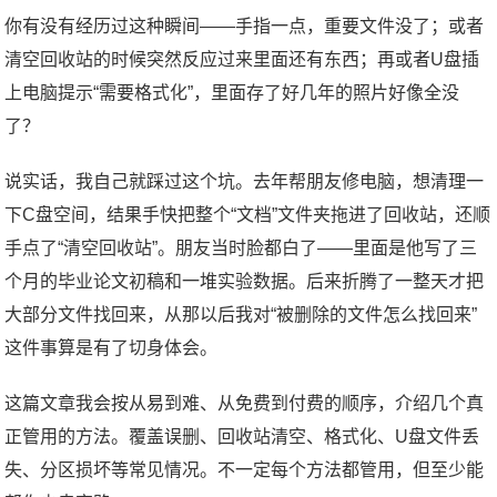
你有没有经历过这种瞬间——手指一点，重要文件没了；或者
清空回收站的时候突然反应过来里面还有东西；再或者U盘插
上电脑提示“需要格式化”，里面存了好几年的照片好像全没
了？
说实话，我自己就踩过这个坑。去年帮朋友修电脑，想清理一
下C盘空间，结果手快把整个“文档”文件夹拖进了回收站，还顺
手点了“清空回收站”。朋友当时脸都白了——里面是他写了三
个月的毕业论文初稿和一堆实验数据。后来折腾了一整天才把
大部分文件找回来，从那以后我对“被删除的文件怎么找回来”
这件事算是有了切身体会。
这篇文章我会按从易到难、从免费到付费的顺序，介绍几个真
正管用的方法。覆盖误删、回收站清空、格式化、U盘文件丢
失、分区损坏等常见情况。不一定每个方法都管用，但至少能