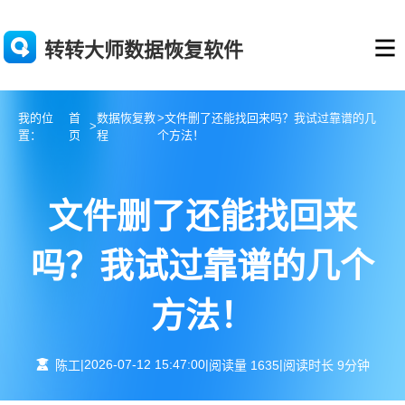
转转大师数据恢复软件
我的位
首
数据恢复教
>文件删了还能找回来吗？我试过靠谱的几
>
置：
页
程
个方法！
文件删了还能找回来
吗？我试过靠谱的几个
方法！
|
2026-07-12 15:47:00
|
|
陈工
阅读量 1635
阅读时长 9分钟