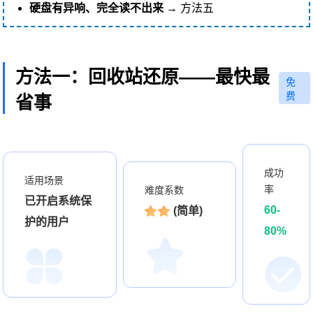
硬盘有异响、完全读不出来
→ 方法五
方法一：回收站还原——最快最
免
费
省事
成功
适用场景
率
难度系数
已开启系统保
60-
(简单)
护的用户
80%