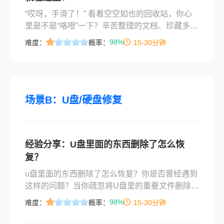
示他们将被移动
“哎呀，手滑了！” 看着空空如也的回收站，你心
里是不是“咯噔”一下？辛苦整理的文档、珍藏多年
的照片、刚写好的方案……一次“清空回收站”的操
98%
难度：
概率：
15-30分钟
作，是不是就意味着它们永远消失了？先别急着
懊恼，更不要放弃！今天，我们就来彻底聊一聊
【回收站被清空如何找回】 这个让人头疼又迫切
的问题。只要方法得当，那些“消失”的文件，很可
能就在等着你把它找回来。一、文件真的
场景B：U盘/硬盘修复
经验分享：U盘里面的东西删除了怎么恢
复？
u盘里面的东西删除了怎么恢复？你是否曾经遇到
这样的问题？当你疏忽将U盘里的重要文件删除
后，意识到自己犯下了一个错误。然而，别担
98%
难度：
概率：
15-30分钟
心，本文将为你提供一些简单但有效的方法来恢
复U盘中被删除的文件。继续阅读下文，掌握这些