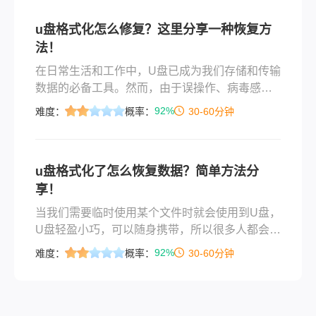
技巧，把你的文件从深渊中拯救回来。
u盘格式化怎么修复？这里分享一种恢复方
法！
在日常生活和工作中，U盘已成为我们存储和传输
数据的必备工具。然而，由于误操作、病毒感染
或硬件故障等原因，U盘有时会被错误地格式化，
92%
难度：
概率：
30-60分钟
导致数据丢失。幸运的是，U盘格式化后数据仍然
可以恢复。本文将为您介绍u盘格式化怎么修复。
u盘格式化了怎么恢复数据？简单方法分
享！
当我们需要临时使用某个文件时就会使用到U盘，
U盘轻盈小巧，可以随身携带，所以很多人都会使
用U盘来存放一些重要的文件，如果在使用U盘的
92%
难度：
概率：
30-60分钟
时候出现了问题或者U盘文件被误删了，那么u盘
格式化了怎么恢复数据呢？相信有很多人都遇到
过这种情况，电视上也看过，坏人为了让自己的
方案当选