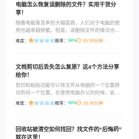
电脑怎么恢复误删除的文件？实用干货分
享！
随着电脑普及率的大幅提高，人们对于电脑的使
用也越来越频繁。但是，误删除文件的情况也时
有发生。误删除的文件可能是我们演示文稿、重
98%
难度：
概率：
15-30分钟
要文档、珍贵照片，甚至是我们辛苦编辑的视
频。一时的粗心可能导致诸多困扰，不过，不用
担心！恢复误删除的文件并不是一件困难的事
文档剪切后丢失怎么复原？这4个方法分享
情。本文将为您介绍电脑怎么恢复误删除的文件
给你！
的方法，帮助您高效地找回误删除的文件。
剪切和粘贴功能可以将文件从电脑的一个位置移
动到另一个位置。在使用电脑办公的时候，会经
常使用剪切和粘贴的操作。操作系统提供了多种
98%
难度：
概率：
15-30分钟
执行剪切的方法，例如，使用组合键、右键菜
单、工具栏按钮等。剪切操作很简单，我们只需
要选中想要剪切的文件或文件夹，然后按下Ctrl和
回收站被清空如何找回？找文件的“后悔药”
X按键（或是点击鼠标右键选择“剪切”菜单项）。
就在这里！
从视觉上看，被剪切的文件通常会颜色变浅，表