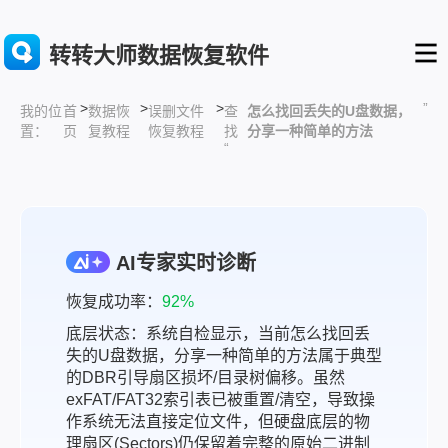
转转大师数据恢复软件
>
>
>
”
首
数据恢
误删文件
查
怎么找回丢失的U盘数据，
我的位
页
复教程
恢复教程
找
分享一种简单的方法
置：
“
AI专家实时诊断
恢复成功率：
92%
底层状态：系统自检显示，当前怎么找回丢
失的U盘数据，分享一种简单的方法属于典型
的DBR引导扇区损坏/目录树偏移。虽然
exFAT/FAT32索引表已被重置/清空，导致操
作系统无法直接定位文件，但硬盘底层的物
理扇区(Sectors)仍保留着完整的原始二进制