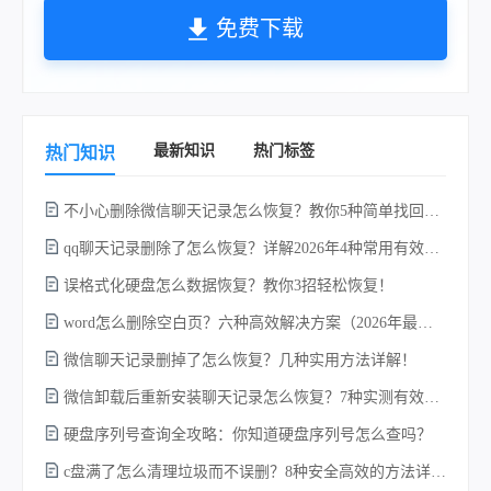
免费下载
最新知识
热门标签
热门知识
不小心删除微信聊天记录怎么恢复？教你5种简单找回的方法！
qq聊天记录删除了怎么恢复？详解2026年4种常用有效的方法（支持.db数据库提取）
误格式化硬盘怎么数据恢复？教你3招轻松恢复！
word怎么删除空白页？六种高效解决方案（2026年最新实操指南）！
微信聊天记录删掉了怎么恢复？几种实用方法详解！
电
微信卸载后重新安装聊天记录怎么恢复？7种实测有效的恢复方案详解！
硬盘序列号查询全攻略：你知道硬盘序列号怎么查吗？
c盘满了怎么清理垃圾而不误删？8种安全高效的方法详解+误删恢复指南！
硬