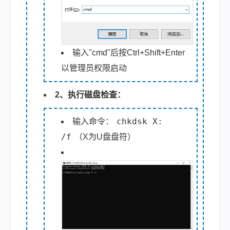
输入"cmd"后按Ctrl+Shift+Enter
以管理员权限启动
2、执行磁盘检查：
chkdsk X:
输入命令：
/f
（X为U盘盘符）