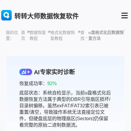
转转大师数据恢复软件
>
>
>
”
首
数据恢复
格式化数据恢
查
u盘格式化后数据恢
我的位
页
教程
复教程
找 “
复方法
置：
AI专家实时诊断
恢复成功率：
92%
底层状态：系统自检显示，当前u盘格式化后
数据恢复方法属于典型的DBR引导扇区损坏/
目录树偏移。虽然exFAT/FAT32索引表已被
重置/清空，导致操作系统无法直接定位文
件，但硬盘底层的物理扇区(Sectors)仍保留
着完整的原始二进制数据流。