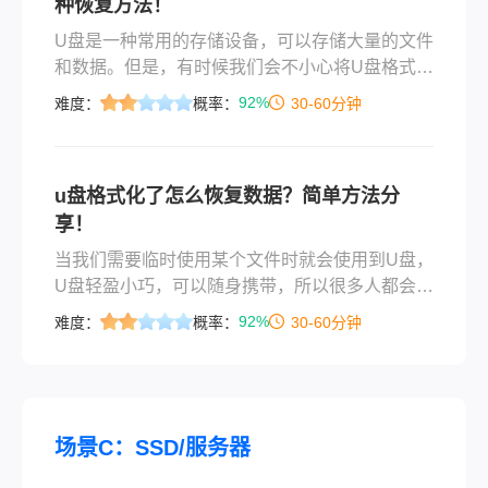
种恢复方法！
U盘是一种常用的存储设备，可以存储大量的文件
和数据。但是，有时候我们会不小心将U盘格式化
了，导致其中的数据丢失。这时候，我们可以通
92%
难度：
概率：
30-60分钟
过一些方法来恢复格式化后的数据。下面将介绍
几种简单易用的方法，帮助您解决u盘格式化了怎
么恢复数据问题。
u盘格式化了怎么恢复数据？简单方法分
享！
当我们需要临时使用某个文件时就会使用到U盘，
U盘轻盈小巧，可以随身携带，所以很多人都会使
用U盘来存放一些重要的文件，如果在使用U盘的
92%
难度：
概率：
30-60分钟
时候出现了问题或者U盘文件被误删了，那么u盘
格式化了怎么恢复数据呢？相信有很多人都遇到
过这种情况，电视上也看过，坏人为了让自己的
方案当选
场景C：SSD/服务器