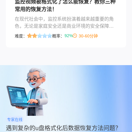
监控视频被格式化了怎么能恢复？教你三种
数据恢复方法，并提供实用建议来帮助用户尽可
常用的恢复方法！
能地找回丢失的数据。
在现代社会中，监控系统扮演着越来越重要的角
色，无论是家庭安全还是商业环境的安全保障。
然而，随着技术的进步和使用频率的增加，监控
92%
难度：
概率：
30-60分钟
视频数据丢失的情况也时有发生。当遇到这种情
况时，了解如何有效地恢复这些宝贵的数据变得
至关重要。那么监控视频被格式化了怎么能恢复
呢？本文将详细介绍几种常见的监控视频数据恢
复方法，并提供实用建议来帮助用户尽可能地找
回丢失的数据。
专家在线
遇到复杂的u盘格式化后数据恢复方法问题？