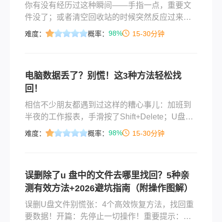
你有没有经历过这种瞬间——手指一点，重要文
件没了；或者清空回收站的时候突然反应过来里
面还有东西；再或者U盘插上电脑提示“需要格式
98%
难度：
概率：
15-30分钟
化”，里面存了好几年的照片好像全没了？说实
话，我自己就踩过这个坑。去年帮朋友修电脑，
想清理一下C盘空间，结果手快把整个“文档”文件
电脑数据丢了？别慌！这3种方法轻松找
夹拖进了回收站，还顺手点了“清空回收站”。朋友
回！
当时脸都白了——里面是他写了三个月的毕业论
文初稿和一堆实验数据。后来折腾了一整天才把
相信不少朋友都遇到过这样的糟心事儿：加班到
大部分文件找回来，从那以后我对“被删除的文件
半夜的工作报表，手滑按了Shift+Delete；U盘里
怎么找回来”这件事算是有了切身体会。
存满的旅行照片，插电脑后突然不见；甚至整理
98%
难度：
概率：
15-30分钟
内存卡时，误把孩子的成长视频删了……遇到这
些情况，大家往往慌得不行，总觉得“文件没了就
找不回来了”。其实只要没踩“致命坑”，大部分丢
误删除了u 盘中的文件去哪里找回？5种亲
失的文件都能轻松恢复，今天小编就带大家一步
测有效方法+2026避坑指南（附操作图解）
步搞定数据恢复，还会分享亲测好用的工具，全
场景覆盖不踩雷！
误删U盘文件别慌张：4个高效恢复方法，找回重
要数据！开篇：先停止一切操作！重要提示：发