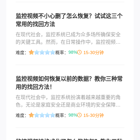
监控视频不小心删了怎么恢复？试试这三个
常用的找回方法
在现代社会，监控系统已成为众多场所确保安全
的关键工具。然而，在日常操作中，监控视频因
各种原因被误删的情况时有发生，这不仅可能导
98%
难度：
概率：
15-30分钟
致关键证据的丢失，还可能影响安全管理的连续
性。那么监控视频不小心删了怎么恢复呢？本文
将详细介绍监控视频误删后的恢复方法，帮助用
监控视频如何恢复以前的数据？教你三种常
户应对这一突发情况。
用的找回方法！
在现代社会中，监控系统扮演着越来越重要的角
色，无论是家庭安全还是商业环境的安全保障。
然而，随着技术的进步和使用频率的增加，监控
98%
难度：
概率：
15-30分钟
视频数据丢失的情况也时有发生。当遇到这种情
况时，了解如何有效地恢复这些宝贵的数据变得
至关重要。本文将详细介绍几种常见的监控视频