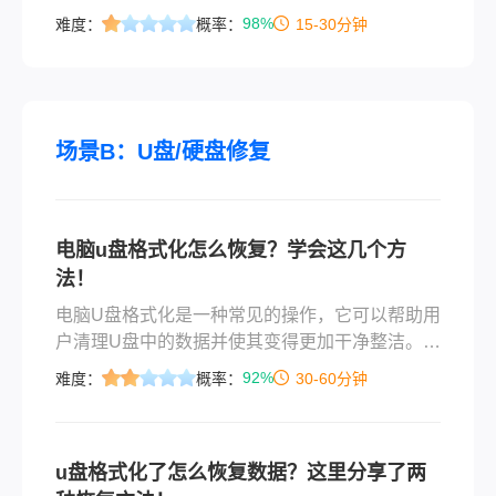
现U盘文件误删后，请立即停止向U盘存入任何新
98%
难度：
概率：
15-30分钟
文件！这是成功恢复数据的“黄金法则”——删除操
作只是标记空间可覆盖，新文件存入会覆盖旧数
据，导致永久丢失。一、快速自检：系统回收站
与隐藏文件1. 检查系统回收站很多用户不知道：
直接从U盘删除的文件不会进入电脑回收站！但如
场景B：U盘/硬盘修复
果你是通过“右键→删除”操作，且U盘开启
电脑u盘格式化怎么恢复？学会这几个方
法！
电脑U盘格式化是一种常见的操作，它可以帮助用
户清理U盘中的数据并使其变得更加干净整洁。但
是，有时候用户可能会误删除U盘中的数据或格式
92%
难度：
概率：
30-60分钟
化U盘，导致数据丢失。在这种情况下，恢复U盘
数据变得非常重要。本文将介绍电脑u盘格式化怎
么恢复方法，帮助您恢复误删的数据。
u盘格式化了怎么恢复数据？这里分享了两