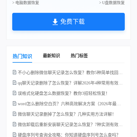
> 电脑数据恢复
> U盘数据恢复
免费下载
最新知识
热门标签
热门知识
不小心删除微信聊天记录怎么恢复？教你5种简单找回的方法！
qq聊天记录删除了怎么恢复？详解2026年4种常用有效的方法（支持.db数据库提取）
误格式化硬盘怎么数据恢复？教你3招轻松恢复！
word怎么删除空白页？六种高效解决方案（2026年最新实操指南）！
微信聊天记录删掉了怎么恢复？几种实用方法详解！
电
微信卸载后重新安装聊天记录怎么恢复？7种实测有效的恢复方案详解！
硬盘序列号查询全攻略：你知道硬盘序列号怎么查吗？