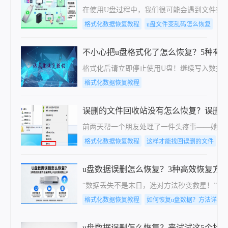
在使用U盘过程中，我们很可能会遇到文件变
格式化数据恢复教程
u盘文件变乱码怎么恢复
不小心把u盘格式化了怎么恢复？5种有
格式化后请立即停止使用U盘！继续写入数据会
格式化数据恢复教程
误删的文件回收站没有怎么恢复？误删
前两天帮一个朋友处理了一件头疼事——她整
格式化数据恢复教程
这样才能找回误删的文件
这
u盘数据误删怎么恢复？3种高效恢复方
“数据丢失不是末日，选对方法秒变救星！”大
格式化数据恢复教程
如何恢复u盘数据？方法详细
u盘数据误删怎么恢复？来试试这5个找