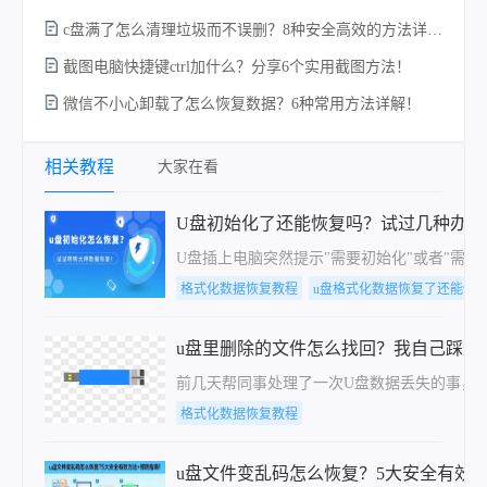
c盘满了怎么清理垃圾而不误删？8种安全高效的方法详解+误删恢复指南！
硬
截图电脑快捷键ctrl加什么？分享6个实用截图方法！
微信不小心卸载了怎么恢复数据？6种常用方法详解！
相关教程
大家在看
U盘初始化了还能恢复吗？试过几种办法
U盘插上电脑突然提示"需要初始化"或者"
格式化数据恢复教程
u盘格式化数据恢复了还能恢
u盘里删除的文件怎么找回？我自己踩过
前几天帮同事处理了一次U盘数据丢失的事，
格式化数据恢复教程
u盘文件变乱码怎么恢复？5大安全有效