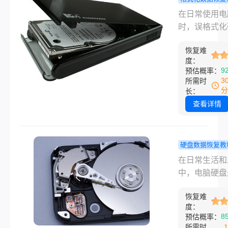
一款稳定可靠
电脑硬盘格
在日常使用电
件来恢复我们
后怎么恢复
时，误格式化
贵数据。然而
个方法可以
是高频数据灾
面上各种各样
你！
恢复难
景——无论是
度：
脑硬盘恢复软
失误选错磁盘
9
预估概率：
人眼花缭乱，
装系统误格式
3
所需时
应该如何选择
区，还是硬盘
分
长：
本文将会为大
示"磁盘未格式
查看详情
细介绍一款备
盲目确认，都
评的电脑硬盘
致重要的文档
数据软件，帮
片、视频等数
硬盘数据恢复教
家解决这一难
间"消失"。很
何恢复电脑
在日常生活和
误以为格式化
数据？三种
中，电脑硬盘
据彻底删除，
方法供您选
储我们重要文
不然，电脑硬
恢复难
主要载体。然
式化后怎么恢
度：
由于各种原因
8
预估概率：
有科学方法的
操作失误、病
所需时