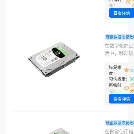
快速格式化后
击或硬件故障
长：
复成功率可达
可能会导致硬
查看详情
以上。本文结
据的丢失。在
年数据恢复行
情况下，及时
验，拆解4类
有效的措施来
硬盘数据恢复教
复方法，帮你
这些数据显得
么恢复移动
在数字化办公
全、高效找回
重要。下面将
数据？这些
活中，移动硬
数据。
一些常用的如
让你找回数
借其大容量和
复电脑硬盘数
恢复难
性，成为了我
法。
度：
储工作文档、
9
预估概率：
照片和珍贵视
1
所需时
重要“仓库”。
分
长：
误删除、意外
查看详情
化、病毒攻击
硬盘突然无法
等情况，常常
硬盘数据恢复教
们措手不及。
脑硬盘丢失
在日常使用电