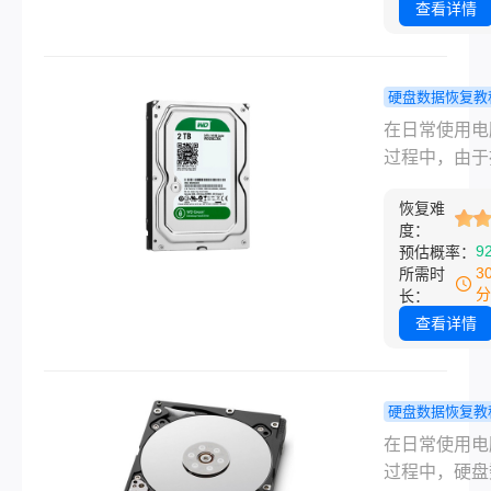
件。那么电脑
查看详情
脑硬盘丢失怎
文件误删怎么
复呢？本文将
呢？本文将详
几种常见的电
绍几种有效的
硬盘数据恢复教
盘数据恢复策
文件恢复方法
脑误格式化
在日常使用电
助用户解决这
了怎么恢复
过程中，由于
题。
你几招快速
不当或误点击
回！
恢复难
们可能会不小
度：
硬盘格式化，
9
预估概率：
存储在其中的
3
所需时
数据丢失。面
分
长：
种情况，许多
查看详情
会感到焦虑和
安。然而，只
取正确的方法
硬盘数据恢复教
们仍然有机会
脑硬盘数据
在日常使用电
被误格式化的
后怎么恢复
过程中，硬盘
数据。那么电