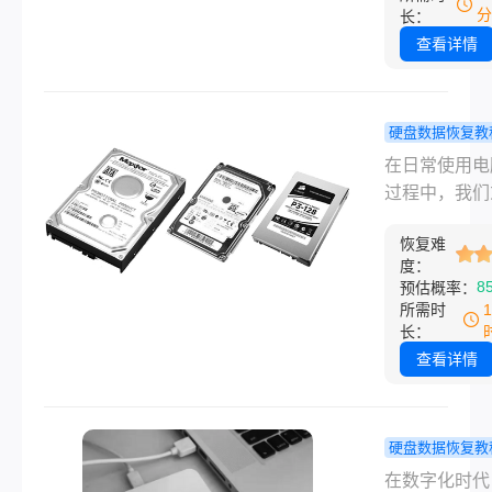
时，无论是出
分
长：
统维护、病毒
查看详情
还是误操作，
能面临数据丢
风险，尤其是
硬盘数据恢复教
无法替代的照
脑硬盘数据
在日常使用电
幸运的是，即
恢复？教你
过程中，我们
在格式化之后
快速恢复数
或少都会遇到
过一系列有效
恢复难
丢失的困扰。
施，我们仍然
度：
作为电脑存储
8
预估概率：
会找回这些珍
的重要设备，
所需时
回忆。本文将
数据丢失，可
长：
详细介绍电脑
对我们的工作
查看详情
化如何恢复照
活造成重大影
方法。
本文将详细介
脑硬盘数据怎
硬盘数据恢复教
复的方法，帮
脑硬盘坏了
在数字化时代