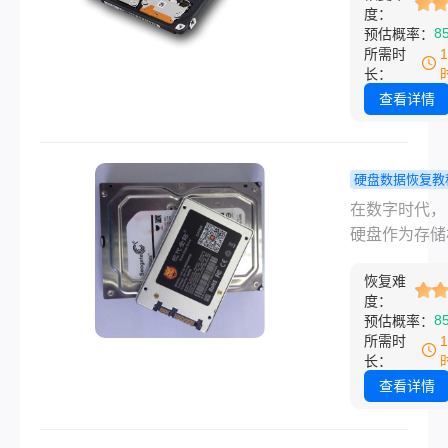
度：
硬盘损坏，硬
盖，这些数据
8
预估概率：
据丢失的问题
率是可以被找
所需时
电脑中一般有
的。
长：
盘/D盘/E盘
查看详情
盘，外部设备
盘，可移动硬
会出现硬盘数
硬盘数据恢复教
失的问题，转
脑硬盘损坏
在数字时代，
师数据恢复软
恢复数据还
硬盘作为存储
解决找回笔记
试试这几个
数据的关键部
脑硬盘数据，
法！
恢复难
其安全性至关
笔记本电脑硬
度：
要。然而，由
8
预估概率：
据问题，那么
种原因，如物
所需时
一起来看看硬
坏、电路故障
长：
据恢复的步骤
毒感染或人为
查看详情
作等，硬盘可
出现故障，导