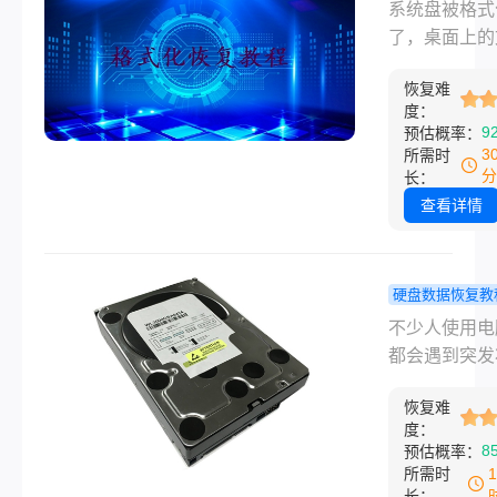
脑硬盘数据恢
笔记本电脑
系统盘被格式
方法，帮助您
式化了还有
了，桌面上的
硬盘损坏的突
吗？真正有
件、项目资料
况。
恢复方法就
恢复难
了，还能找回
度：
个！
吗？上个月我
9
预估概率：
朋友重装系统
3
所需时
装的时候手滑
分
长：
“格式化C盘”
查看详情
统装完才想起
——桌面上还
刚写完的毕业
硬盘数据恢复教
初稿，还有一
脑硬盘数据
不少人使用电
有备份的工作
不见了？这
都会遇到突发
档。他当时给
谱恢复方式
况，打开硬盘
消息说“感觉
试试！
恢复难
夹发现所有文
了”，问笔记
度：
空消失，或是
8
预估概率：
盘格式化了怎
提示为空、分
所需时
复。
显示，辛苦保
长：