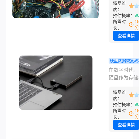
呢？本文将深
料！
恢复难
时，我们最担
讨电脑硬盘损
度：
往往不是设备
9
预估概率：
的数据恢复策
身，而是存储
1
所需时
包括初步诊断
盘中的重要资
分
长：
救尝试、专业
——工作文档
查看详情
以及预防措施
庭照片、财务
在为您提供一
等。幸运的是
面的数据抢救
要硬盘本身没
硬盘数据恢复教
南。
理损坏，绝大
脑硬盘坏了
在数字时代，
情况下都能成
把数据弄出
硬盘作为存储
出数据。
这2个方法
心，承载着我
回！
恢复难
工作文档、珍
度：
片、视频回忆
9
预估概率：
重要资料。然
1
所需时
硬盘并非坚不
分
长：
摧，它们可能
查看详情
为物理损坏、