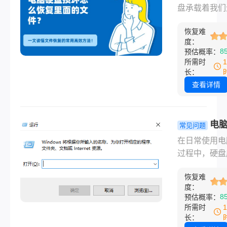
大多数情况下
恢复里面的
盘承载着我们
使电脑主机“罢
件？一文读
珍贵的记忆和
其核心存储设
件恢复的常
恢复难
的工作数据。
——硬盘（H
度：
效方法！
到硬盘发出异
8
预估概率：
或固态硬盘
或是电脑突然
所需时
（SSD）中
识别磁盘，屏
长：
有很大概率是
弹出“磁盘结
查看详情
无损的。那么
且无法读取”
坏了硬盘里面
提示时，那种
件怎么拿出来
和无助感足以
电
常见问题
本文将系统性
窒息。然而，
序列号怎么
在日常使用电
你介绍五种常
保持冷静！硬
多种高效方
过程中，硬盘
高效的方法，
坏并不完全等
解！
号（Hard Dis
简单、零成本
数据末日。根
恢复难
Serial Num
需要专业协助
坏类型的不同
度：
一个虽然不常
帮助你最大可
8
预估概率：
相当大概率可
但却至关重要
“救回”宝贵数
所需时
功恢复出宝贵
识符。它就像
根据你的具体
长：
据。那么电脑