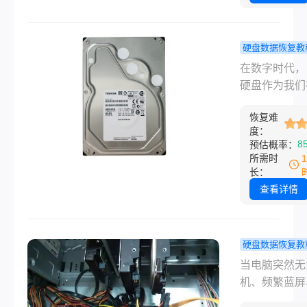
辑故障、分区
生活，还可能
失、坏道、硬
无法挽回的经
响、完全无法
失。因此，电
硬盘数据恢复教
等常见情况。
盘坏了怎么恢
脑硬盘坏了
在数字时代，
据成为了一个
把数据弄出
硬盘作为我们
的问题。本文
快试试这几
珍贵记忆、工
您提供一份详
据恢复方法
恢复难
料和重要信息
电脑硬盘数据
度：
键设备，一旦
8
预估概率：
指南，帮助您
故障或损坏，
所需时
盘故障中找回
会引发巨大的
长：
的数据。
和恐慌。然而
查看详情
便面对硬盘损
困境，我们依
以采取一系列
硬盘数据恢复教
来尽力抢救数
脑坏了如何
当电脑突然无
那么电脑硬盘
硬盘的资料
机、频繁蓝屏
怎么把数据弄
把手教你找
统崩溃或硬件