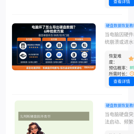
除、格式化错
查看详情
病毒攻击或物
坏，硬盘可能
现故障导致数
硬盘数据恢复教
失。本文将详
了怎么把硬
当电脑因硬件
绍电脑硬盘坏
西弄出来？
统崩溃或进水
么恢复数据方
实用方法！
法启动时，硬
帮助您找回宝
恢复难
据仍有可能安
资料。
度：
那么电脑坏了
8
预估概率：
盘里的东西弄
所需时长：
本文提供6种
查看详情
案，涵盖不同
（硬盘正常/
作系统
硬盘数据恢复教
（Windows/M
脑硬盘坏了
当电脑硬盘突
及用户技术门
恢复数据？
法启动、频繁
详细操作步骤
用方法+避
或提示“磁盘错
南。