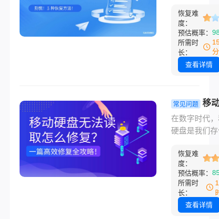
法！
场景真的太常
但其背后可能
恢复难
—— 可能是
因多样，需要
度：
按了 Shift+De
9
预估概率：
不紊地进行排
把重要工作文
1
所需时
了，也可能是
分
长：
文件时手滑拖
查看详情
收站没注意，
想找的时候发
收站已经清空
移
常见问题
有更糟的，比
无法读取怎
在数字时代，
动硬盘突然提示
复？一篇涵
硬盘是我们存
要格式化才能
有场景的高
贵回忆、重要
用”，一点击
复全攻略！
恢复难
和海量数据的
化，里面存了
度：
伙伴。然而，
8
预估概率：
的照片、视频
一天你将它插
所需时
了
脑，却只听到
长：
微弱的“叮咚”
查看详情
在“我的电脑”