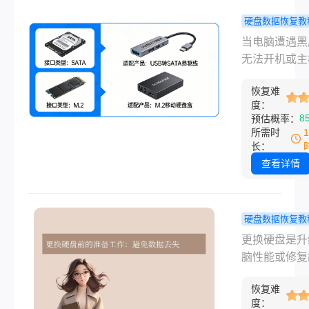
免二次损坏！
硬盘数据恢复教
脑坏了怎么
当电脑遭遇黑
盘里的东西
无法开机或主
来？详解3
毁时，最令人
有效的自救
恢复难
的往往不是机
度：
法！
身，而是硬盘
8
预估概率：
放的珍贵资料
所需时
片或工作文档
长：
实，只要硬盘
查看详情
硬件未受损，
电脑彻底报废
据也是可以安
硬盘数据恢复教
取出来的。那
脑换硬盘如
更换硬盘是升
脑坏了怎么把
复数据？4
脑性能或修复
里的东西弄出
方法全解析
的常见操作，
呢？
恢复难
硬盘中的数据
度：
妥善处理可能