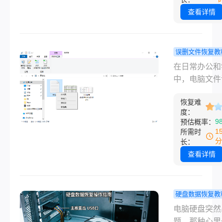
工作资料、生
查看详情
材全部丢失，
间无从下手。
电脑硬盘数据
误删文件恢复教
大多不是永久
脑文件误删
在日常办公和
毁，多数是逻
何恢复？这
中，电脑文件
障、误操作导
法就可以解
除是令人头疼
数据隐藏或标
恢复难
见问题——无
除，搞懂电脑
度：
手滑按了Dele
9
预估概率：
硬盘数据怎么
键、清空回收
1
所需时
复，就能有效
的疏忽，还是
分
长：
大部分文件。
崩溃导致的意
查看详情
按照从系统自
除，都会让重
费功能到专业
文档、照片、
具、从简单自
等数据瞬间"消
硬盘数据恢复教
线下修复的顺
很多用户误以
脑硬盘坏了
电脑硬盘突然
整理了可落地
除后数据彻底
恢复数据？
题，那种心里
操办法，覆盖