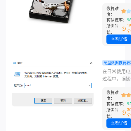
个小妙招，
的误删除是一
格式化硬盘了
回数据！
恢复难
见的问题。无
恢复​呢？本
度：
由于误操作、
9
预估概率：
细介绍几种常
攻击还是系统
1
所需时
数据恢复方法
障，硬盘数据
分
长：
助用户找回宝
失都可能给我
查看详情
数据。
来极大的困扰
么电脑硬盘数
除后怎么恢复
硬盘数据恢复教
本文将详细介
样恢复格式
在日常使用电
种电脑硬盘数
脑硬盘数据
过程中，误操
除后的恢复方
专业方法全
式化硬盘是许
帮助您在数据
略！
恢复难
都会遇到的突
后迅速找回重
度：
况。无论是因
9
预估概率：
件。
点了“快速格式
3
所需时
还是因为系统
分
长：
“驱动器需要格
查看详情
而手滑确认，