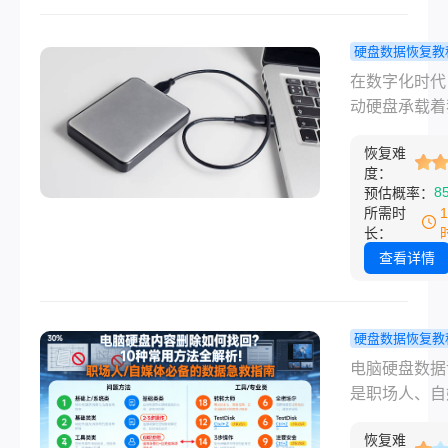
也找不到它的
时，那种焦虑
硬盘数据恢复教
助感瞬间袭来
动硬盘坏了
在数字化时代
别急着下定论
把数据弄出
动硬盘承载着
硬盘已经“寿
全方位数据
的工作成果、
寝”，很多时
指南，总有
恢复难
记忆与重要资
题远没有想象
度：
能救你！
当它突然“罢工
8
预估概率：
么严重。
出异响、无法
所需时
或彻底沉默时
长：
种焦虑与无助
查看详情
以让人抓狂。
深呼吸，切勿
乱投医。数据
硬盘数据恢复教
如同一场与时
脑硬盘内容
电脑硬盘数据
赛跑，正确的
如何找回？1
是职场人、自
步往往能起到
常用方法全
创作者常见的“
性作用。那么
析！
恢复难
——误删设计