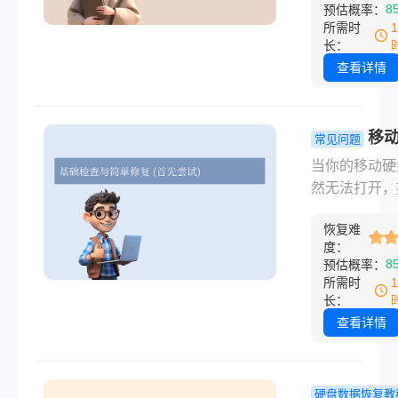
8
预估概率：
丢失风险。那
所需时
脑换硬盘如何
长：
数据呢？本文
查看详情
绍数据恢复的
方法及注意事
帮助您安全迁
移
常见问题
找回重要文件
打不开如何
当你的移动硬
复？别慌！
然无法打开，
掌握常用修
“需要格式化”
法！
恢复难
件或目录损坏”
度：
法访问”或干
8
预估概率：
反应时，确实
所需时
着急。别担心
长：
通常是软件或
查看详情
问题，很多情
以自行修复。
移动硬盘打不
硬盘数据恢复教