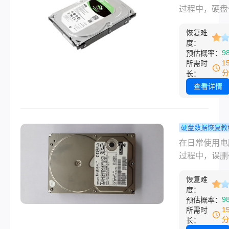
外发生时，很
恢复？有这
过程中，硬盘
都会焦急地搜
好方法推荐
存储核心，承
么恢复移动硬
恢复难
我们的重要数
据”。
度：
包括文档、图
9
预估概率：
视频、音乐以
1
所需时
类应用程序等
分
长：
而，有时由于
查看详情
原因，如硬件
障、误操作、
感染或自然灾
硬盘数据恢复教
等，硬盘上的
脑硬盘文件
在日常使用电
可能会突然丢
怎么恢复？
过程中，误删
给我们的生活
这几个方法
文件是一个常
作带来极大的
恢复难
令人头疼的问
扰。面对这种
度：
幸运的是，有
9
预估概率：
况，及时且有
方法可以尝试
1
所需时
采取恢复措施
这些被误删的
分
长：
尤为重要。那