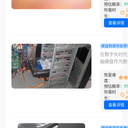
风险随之增加
8
预估概率：
么电脑硬盘损
所需时
面的数据如何
长：
呢？本文将详
查看详情
绍硬盘损坏后
恢复的方法和
骤，帮助您最
硬盘数据恢复教
度地找回宝贵
脑硬盘坏了
在数字化时代
息。
恢复数据？
脑硬盘作为数
三招快速恢
储的核心设备
据！
恢复难
载着我们的工
度：
料、个人照片
8
预估概率：
频回忆等重要
所需时
息。然而，硬
长：
障却时有发生
查看详情
旦遭遇，数据
的风险随之而
面对硬盘损坏
硬盘数据恢复教