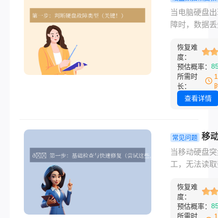
何修复呢？请
脑硬盘坏了
当电脑硬盘出
下顺序尝试这
恢复数据？
障时，数据丢
用方法。
有效方法全
风险会显著增
（2025年
恢复难
无论是逻辑损
度：
（如文件系统
8
预估概率：
误）还是物理
所需时
（如硬盘无法
长：
别），及时采
查看详情
确的恢复措施
重要。那么电
盘坏了怎么恢
移
常见问题
据呢？以下是
无法读取怎
当移动硬盘突
最新且实用的
复？这些方
工，无法读取
法，帮助你最
你轻松修复
时，那种焦虑
度地找回重要
救数据！
恢复难
深有体会——
据。
度：
的文件、珍贵
8
预估概率：
片仿佛被锁进
所需时