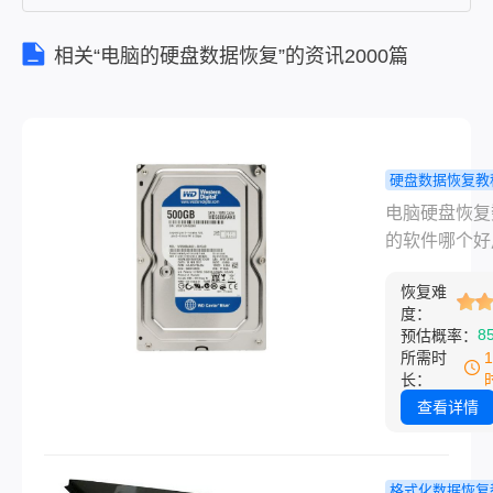
相关“电脑的硬盘数据恢复”的资讯2000篇
硬盘数据恢复教
脑硬盘恢复
电脑硬盘恢复
的软件哪个
的软件哪个好
用？一款值
在日常使用电
荐的软件！
恢复难
程中，不可避
度：
会遇到电脑硬
8
预估概率：
据丢失或损坏
所需时
况。无论是因
长：
操作、磁盘故
查看详情
是病毒攻击，
都面临着一种
感，需要尽快
格式化数据恢复