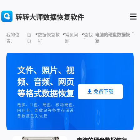
转转大师数据恢复软件
>
>
>
”
首
数据恢复教
常见问
查找
电脑的硬盘数据恢
我的位
“
页
程
题
复
置：
文件、照片、视
频、音频、网页
免费下载
等格式数据恢复
电脑、U盘、硬盘、移动硬盘、
内存卡、回收站等各类存储设
备数据丢失恢复