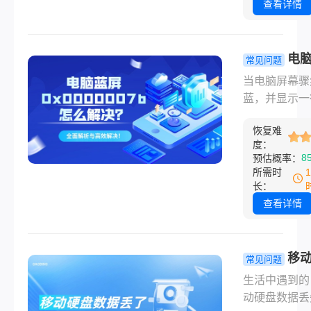
盘的“身份证号
情况，按顺序
查看详情
损坏怎么恢复
具有全球唯一
试。
的文件呢？本
无论是为了验
系统性地为您
品真伪、登记
电
常见问题
几种常用且高
资产、在保修
0x000000
当电脑屏幕骤
硬盘文件恢复
供信息，还是
解决？全面
蓝，并显示一
法，涵盖从简
盘丢失或被盗
与高效解决
人心悸的错误
软件恢复到复
执法部门报案
恢复难
“STOP:
物理修复，每
握如何快速准
度：
0x0000007
法都将详细说
8
预估概率：
查询硬盘序列
相信很多用户
适用场景，助
所需时
是一项非常实
感到手足无措
危机中有条不
长：
技能。那么电
个错误通常意
最大可能夺回
查看详情
盘序列号怎么
您的Window
据。
呢？本文将为
系统在启动过
统地介绍五种
无法访问您的
移
常见问题
硬盘序列号的
硬盘，从而导
数据丢了？
生活中遇到的
方法，助您轻
致命的系统崩
慌！3 种恢
动硬盘数据丢
对各种情况。
它绝非不治之