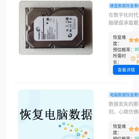
据丢失。面对
硬盘数据恢复教
情况，及时且
脑硬盘数据
在数字化时代
地进行数据恢
恢复？这4
脑硬盘承载着
还原显得尤为
不要错过！
重要的个人数
要。那么电脑
恢复难
工作文件和珍
损坏怎么恢复
度：
忆。然而，由
8
预估概率：
还原呢？本文
种原因，如误
所需时
讨电脑硬盘损
除、格式化、
长：
的数据恢复方
攻击或硬件故
查看详情
帮助用户尽可
等，硬盘数据
回宝贵的数据
会丢失。那么
硬盘数据如何
电脑数据恢复教
呢？本文将为
脑硬盘如何
数据丢失的那
绍几种常见的
数据？六大
刻，心跳仿佛
硬盘数据恢复
方法全攻略
——工作文档
法，帮助您重
小白到专业
恢复难
贵照片、重要
回这些宝贵的
度：
搞定！
频，一瞬间化
8
预估概率：