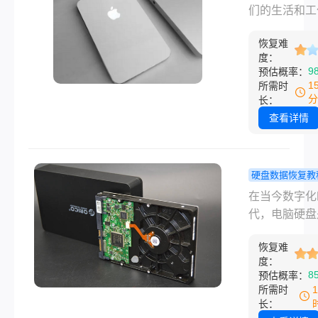
找回丢失的重
恢复数据？
们的生活和工
件。
试这几个找
来越依赖于存
法!
恢复难
电脑硬盘上的
度：
据。然而，当
9
预估概率：
硬盘故障时，
1
所需时
会导致珍贵的
分
长：
丢失。幸运的
查看详情
即便硬盘损坏
们仍有多种方
以尝试恢复数
硬盘数据恢复教
本文将详细介
脑硬盘坏了
在当今数字化
脑硬盘坏了怎
恢复数据？
代，电脑硬盘
复数据方法。
六个实用方
储个人和企业
恢复难
文件、照片、
度：
等数据的关键
8
预估概率：
备。然而，由
所需时
种原因，如意
长：