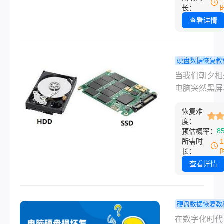
险箱却丢了钥
长：
别担心，大多
查看详情
况下这是可以
的。那么移动
无法读取怎么
硬盘数据恢复教
呢？下面我将
脑坏了硬盘
当我们朝夕相
步带你排查和
的文件怎么
电脑突然黑屏
复，从最简单
来？手把手
法启动，或者
作开始，逐步
高效抢救硬
恢复难
异响时，第一
入，最大限度
度：
的重要文件
往往是 pani
8
预估概率：
你的数据安全
的工作文档、
所需时
照片、珍藏多
长：
影音资料还在
查看详情
面！数据无价
种焦虑感足以
窒息。但请先
硬盘数据恢复教
吸，冷静下来
脑硬盘损坏
在数字化时代