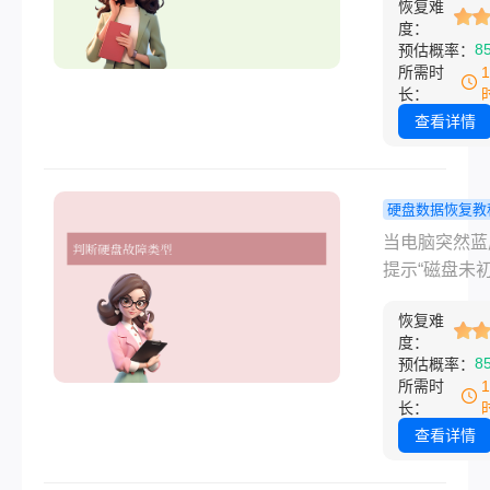
南！
恢复难
时，数据可能
度：
旦夕。那么电
8
预估概率：
盘坏了怎么恢
所需时
据呢？本文从
长：
检测到数据抢
查看详情
手把手教您应
同故障场景。
硬盘数据恢复教
脑硬盘坏了
当电脑突然蓝
恢复数据的
提示“磁盘未初
法？7种实
或硬盘发出异
+避坑全攻
恢复难
时，数据安全
度：
可危。那么电
8
预估概率：
盘坏了怎么恢
所需时
据的方法呢？
长：
从故障判断到
查看详情
抢救，手把手
高效恢复数据