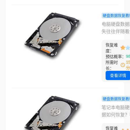
现硬盘里的珍
片、重要工作
硬盘数据恢复教
瞬间清空时，
样快速恢复
电脑硬盘数据
往往随之而来
硬盘数据？
失往往伴随着
对“怎样恢复
数据恢复方
与不便，无论
电脑硬盘数据
你找回！
恢复难
于误删除、系
核心难题，大
度：
溃、病毒攻击
9
预估概率：
先要明白一个
硬件故障，快
1
所需时
原理：绝大多
复这些数据都
分
长：
况下的格式化
关重要的。那
查看详情
其是“快速格式
样快速恢复电
只是清空了硬
盘数据呢？本
文件索引（相
详细介绍几种
硬盘数据恢复教
撕掉了图书馆
恢复电脑硬盘
记本电脑硬
笔记本电脑硬
录），而原始
的方法，帮助
据如何恢复
据如何恢复？
依然安静地躺
在最短时间内
三种恢复方
公生活中，许
盘的扇区里。
重要信息。
知道吗
恢复难
使用电脑都会
没有被新数据