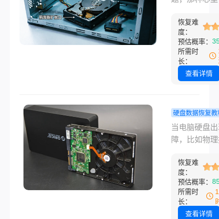
失，实则不然
不认盘、有
的感觉谁经历
误删、分区丢
脑文件误删除
响，我试过
恢复难
知道。不管是
硬盘格式化、
恢复是有科学
度：
个办法！
硬盘的咔咔异
据消失等常见
3
预估概率：
的，且及时操
还是固态硬盘
场景。
所需时
恢复成功率可
征兆地认不出
长：
90%以上。
第一反应都是
查看详情
结合多年数据
那些文件怎么
行业经验，拆
电脑硬盘坏了
核心恢复方法
恢复数据，这
硬盘数据恢复教
你安全、高效
说难也难说简
脑硬盘坏了
当电脑硬盘出
丢失数据。
简单，取决于
恢复数据？
障，比如物理
到底坏到什么
实用方法快
坏、逻辑错误
度。下面按从
来！
恢复难
件系统损坏时
重、从自己能
度：
能会导致存储
8
预估概率：
到得花钱找人
中的重要数据
所需时
的顺序，把几
失。数据丢失
长：
法说清楚，覆
影响我们的工
查看详情