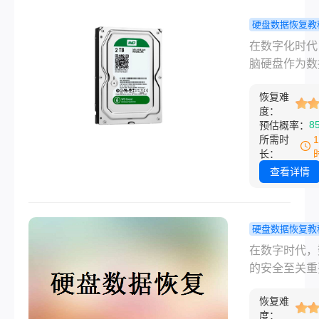
错误、老化或
操作而突然失
硬盘数据恢复教
导致数据丢失
脑硬盘如何
在数字化时代
么电脑硬盘坏
恢复？这几
脑硬盘作为数
么把数据弄出
法不要错过
存的重要工具
呢？本文将深
恢复难
数据安全尤为
讨几种实用的
度：
要。然而，数
8
预估概率：
恢复策略，帮
失的情况时有
所需时
在硬盘故障时
生，如误删除
长：
能地挽回宝贵
式化、病毒攻
查看详情
据。
等。本文将为
细介绍电脑硬
何数据恢复的
硬盘数据恢复教
法，帮助您轻
脑硬盘损坏
在数字时代，
对数据丢失的
的数据如何
的安全至关重
扰。
复？教你几
一旦电脑硬盘
速恢复数据
恢复难
故障，数据丢
度：