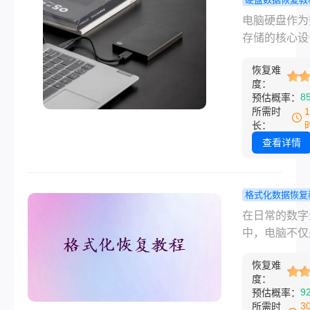
境，我们并非
脑硬盘怎么
电脑硬盘作为
无策。本文将
数据文件？
存储的核心设
介绍电脑硬盘
方法可以学
承载着用户大
怎么恢复数据
下!！
恢复难
重要信息。然
法，帮助您尽
度：
由于各种原因
8
预估概率：
挽回宝贵的数
误删除、病毒
所需时
染、系统崩溃
长：
件故障，硬盘
查看详情
数据文件可能
失或损坏。本
详细介绍电脑
格式化数据恢复
怎么恢复数据
电脑格式化
在日常的数字
件，帮助您应
恢复照片？
中，电脑不仅
一挑战。
二个实用方
们的工作工具
恢复难
是存储珍贵回
度：
宝库。然而，
9
预估概率：
脑遭遇格式化
3
所需时