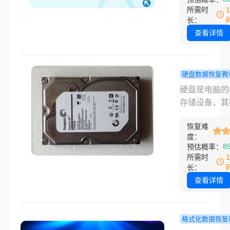
件。
有。电脑硬盘
所需时
恢复数据？这
长：
数人在崩溃边
查看详情
迫切想知道答
问题。好消息
只要方法得当
硬盘数据恢复教
作及时，绝大
脑硬盘坏了
​硬盘是电脑
数据都能失而
恢复数据？
存储设备，其
得。本文将从
试这三个数
存着大量珍贵
单的原生方法
复方法！
恢复难
人数据、文件
业级恢复手段
度：
资料。然而，
8
预估概率：
你逐一拆解六
盘遭遇损坏，
所需时
之有效的解决
恢复便成为一
长：
案，助你在数
急而重要的任
查看详情
机中从容自救
那么电脑硬盘
怎么恢复数据
本文将介绍三
格式化数据恢复