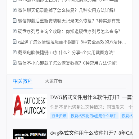
微信聊天记录删掉了怎么恢复？几种实用方法详解！
微信卸载后重新安装聊天记录怎么恢复？7种实测有效的恢复方案详解！
w
硬盘序列号查询全攻略：你知道硬盘序列号怎么查吗？
c盘满了怎么清理垃圾而不误删？8种安全高效的方法详解+误删恢复指南！
截图电脑快捷键ctrl加什么？分享6个实用截图方法！
微信不小心卸载了怎么恢复数据？6种常用方法详解！
相关教程
大家在看
DWG格式文件用什么软件打开？一篇让
你是不是也遇到过这种情况：同事发来一个DW
行业资讯
恢复格式化的u盘用什么软件
恢复格式
dwg格式文件用什么软件打开？8年CA