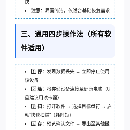
快
注意
：界面简洁，仅适合基础恢复需求
三、通用四步操作法（所有软
件适用）
1️⃣
停
：发现数据丢失 → 立即停止使用
该设备
2️⃣
连
：将存储设备连接至健康电脑（U
盘建议用读卡器）
3️⃣
扫
：打开软件 → 选择目标盘符 → 启
动“快速扫描”（耗时短）
4️⃣
存
：预览确认文件 →
导出至其他磁