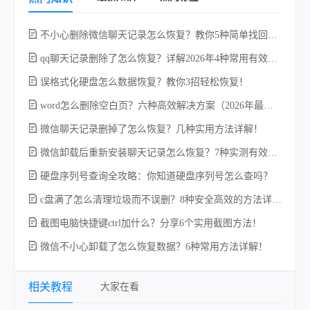
不小心删除微信聊天记录怎么恢复？教你5种简单找回的方法！
qq聊天记录删除了怎么恢复？详解2026年4种常用有效的方法（支持.db数据库提取）
误格式化硬盘怎么数据恢复？教你3招轻松恢复！
word怎么删除空白页？六种高效解决方案（2026年最新实操指南）！
w
微信聊天记录删掉了怎么恢复？几种实用方法详解！
微信卸载后重新安装聊天记录怎么恢复？7种实测有效的恢复方案详解！
硬盘序列号查询全攻略：你知道硬盘序列号怎么查吗？
c盘满了怎么清理垃圾而不误删？8种安全高效的方法详解+误删恢复指南！
截图电脑快捷键ctrl加什么？分享6个实用截图方法！
微信不小心卸载了怎么恢复数据？6种常用方法详解！
电
相关教程
大家在看