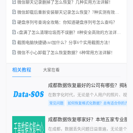
微信聊天记录删掉了怎么恢复？几种实用方法详解！
电
微信卸载后重新安装聊天记录怎么恢复？7种实测有效的恢复方案详解！
硬盘序列号查询全攻略：你知道硬盘序列号怎么查吗？
c盘满了怎么清理垃圾而不误删？8种安全高效的方法详解+误删恢复指南！
硬
截图电脑快捷键ctrl加什么？分享6个实用截图方法！
微信不小心卸载了怎么恢复数据？6种常用方法详解！
相关教程
大家在看
成都数据恢复最好的公司有哪些？揭秘
在数字化时代，无论是个人用户的照片、视频
常见问题
如何恢复格式化数据？总有适合你的方法
成都数据恢复哪家好？本地五家专业服
在成都，数据丢失问题日益普遍，无论是个人