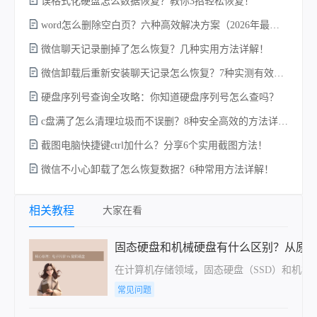
误格式化硬盘怎么数据恢复？教你3招轻松恢复！
word怎么删除空白页？六种高效解决方案（2026年最新实操指南）！
微信聊天记录删掉了怎么恢复？几种实用方法详解！
微信卸载后重新安装聊天记录怎么恢复？7种实测有效的恢复方案详解！
w
硬盘序列号查询全攻略：你知道硬盘序列号怎么查吗？
c盘满了怎么清理垃圾而不误删？8种安全高效的方法详解+误删恢复指南！
截图电脑快捷键ctrl加什么？分享6个实用截图方法！
微信不小心卸载了怎么恢复数据？6种常用方法详解！
相关教程
大家在看
固态硬盘和机械硬盘有什么区别？从原
在计算机存储领域，固态硬盘（SSD）和机
常见问题