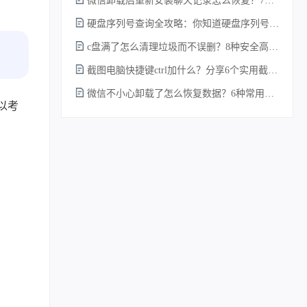
微信卸载后重新安装聊天记录怎么恢复？7种实测有效的恢复方案详解！
硬盘序列号查询全攻略：你知道硬盘序列号怎么查吗？
c盘满了怎么清理垃圾而不误删？8种安全高效的方法详解+误删恢复指南！
截图电脑快捷键ctrl加什么？分享6个实用截图方法！
微信不小心卸载了怎么恢复数据？6种常用方法详解！
以考