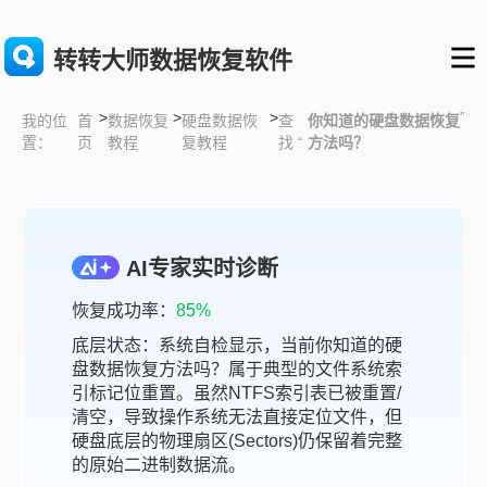
转转大师数据恢复软件
>
>
>
”
首
数据恢复
硬盘数据恢
查
你知道的硬盘数据恢复
我的位
页
教程
复教程
找 “
方法吗？
置：
AI专家实时诊断
恢复成功率：
85%
底层状态：系统自检显示，当前你知道的硬
盘数据恢复方法吗？属于典型的文件系统索
引标记位重置。虽然NTFS索引表已被重置/
清空，导致操作系统无法直接定位文件，但
硬盘底层的物理扇区(Sectors)仍保留着完整
的原始二进制数据流。