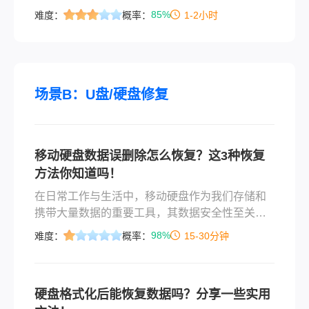
如误删除、格式化、病毒攻击等，硬盘数据可能
85%
难度：
概率：
1-2小时
会丢失。本文将详细介绍硬盘数据如何恢复原来
的数据，帮助您找回原有的数据。
场景B：U盘/硬盘修复
移动硬盘数据误删除怎么恢复？这3种恢复
方法你知道吗！
在日常工作与生活中，移动硬盘作为我们存储和
携带大量数据的重要工具，其数据安全性至关重
要。然而，由于各种原因，如误操作、软件故障
98%
难度：
概率：
15-30分钟
或病毒攻击等，我们可能会不小心删除移动硬盘
中的重要数据。面对这种情况，不必过于慌张，
因为有多种方法可以尝试恢复被误删除的数据。
硬盘格式化后能恢复数据吗？分享一些实用
那么移动硬盘数据误删除怎么恢复呢？本文将为