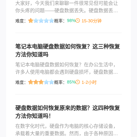
大家好，今天我们来聊聊一件很常见但可能会让
你头疼的问题——硬盘数据丢失。硬盘数据丢失
如何恢复？当硬盘中的数据意外丢失或被删除
98%
难度：
概率：
15-30分钟
时，可以采取一些措施来恢复这些数据。以下是
一些常见的硬盘数据恢复方法。
笔记本电脑硬盘数据如何恢复？这三种恢复
方法你知道吗
笔记本电脑硬盘数据如何恢复？在办公生活中，
许多人使用电脑都会遇到硬盘损坏，硬盘数据丢
失的问题，在电脑中一般有分为C盘/D盘/E盘等硬
85%
难度：
概率：
1-2小时
盘，外部设备有U盘，可移动硬盘都会出现硬盘数
据丢失的问题，转转大师数据恢复软件能解决找
回笔记本电脑硬盘数据，找回笔记本电脑硬盘数
硬盘数据如何恢复原来的数据？这四种恢复
据问题，那么我们一起来看看硬盘数据恢复的步
方法你知道吗！
骤吧。
在数字化时代，硬盘作为电脑的核心存储设备，
承载着大量的重要数据。然而，由于各种原因，