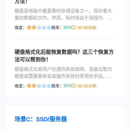
方法！
您提供一份详尽的移动硬盘数据误删除恢复指
南，帮助您尽可能挽回宝贵的资料。
​硬盘是电脑中最重要的存储设备之一，保存着大
量的数据和文件。然而，有时候由于误操作、病
毒攻击或硬盘故障等原因，我们可能需要格式化
92%
难度：
概率：
30-60分钟
硬盘。一旦硬盘被格式化，其中的数据将全部丢
失。那么，硬盘格式化后，数据还能恢复吗？本
文将探讨这个问题，并介绍一些数据恢复的方
硬盘格式化后能恢复数据吗？这三个恢复方
法。
法可以帮到你！
硬盘格式化是用户在遇到系统故障、准备出售旧
硬盘或需要重新安装操作系统时常用的手段。然
而，有时这一操作可能是无意中发生的，导致重
92%
难度：
概率：
30-60分钟
要文件丢失。那么，硬盘格式化后能恢复数据
吗？本文将探讨硬盘格式化后的数据恢复可能
性，并提供几种实用的方法来尝试恢复丢失的数
据。
场景C：SSD/服务器