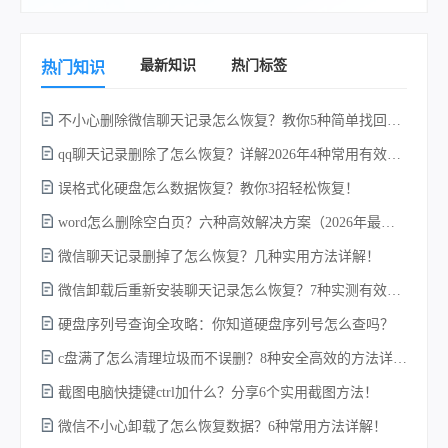
最新知识
热门标签
热门知识
不小心删除微信聊天记录怎么恢复？教你5种简单找回的方法！
qq聊天记录删除了怎么恢复？详解2026年4种常用有效的方法（支持.db数据库提取）
误格式化硬盘怎么数据恢复？教你3招轻松恢复！
word怎么删除空白页？六种高效解决方案（2026年最新实操指南）！
w
微信聊天记录删掉了怎么恢复？几种实用方法详解！
微信卸载后重新安装聊天记录怎么恢复？7种实测有效的恢复方案详解！
硬盘序列号查询全攻略：你知道硬盘序列号怎么查吗？
c盘满了怎么清理垃圾而不误删？8种安全高效的方法详解+误删恢复指南！
截图电脑快捷键ctrl加什么？分享6个实用截图方法！
微信不小心卸载了怎么恢复数据？6种常用方法详解！
电