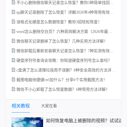
不小心删除微信聊天记录怎么恢复？教你5种简单找回的方法！
qq聊天记录删除了怎么恢复？详解2026年4种常用有效的方法（支持.db数据库提取）
误格式化硬盘怎么数据恢复？教你3招轻松恢复！
硬
word怎么删除空白页？六种高效解决方案（2026年最新实操指南）！
微信聊天记录删掉了怎么恢复？几种实用方法详解！
微信卸载后重新安装聊天记录怎么恢复？7种实测有效的恢复方案详解！
硬盘序列号查询全攻略：你知道硬盘序列号怎么查吗？
回
c盘满了怎么清理垃圾而不误删？8种安全高效的方法详解+误删恢复指南！
截图电脑快捷键ctrl加什么？分享6个实用截图方法！
恢
微信不小心卸载了怎么恢复数据？6种常用方法详解！
相关教程
大家在看
如何恢复电脑上被删除的视频？试试这