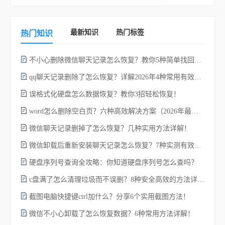
最新知识
热门标签
热门知识
不小心删除微信聊天记录怎么恢复？教你5种简单找回的方法！
qq聊天记录删除了怎么恢复？详解2026年4种常用有效的方法（支持.db数据库提取）
误格式化硬盘怎么数据恢复？教你3招轻松恢复！
word怎么删除空白页？六种高效解决方案（2026年最新实操指南）！
微信聊天记录删掉了怎么恢复？几种实用方法详解！
w
微信卸载后重新安装聊天记录怎么恢复？7种实测有效的恢复方案详解！
硬盘序列号查询全攻略：你知道硬盘序列号怎么查吗？
c盘满了怎么清理垃圾而不误删？8种安全高效的方法详解+误删恢复指南！
截图电脑快捷键ctrl加什么？分享6个实用截图方法！
微信不小心卸载了怎么恢复数据？6种常用方法详解！