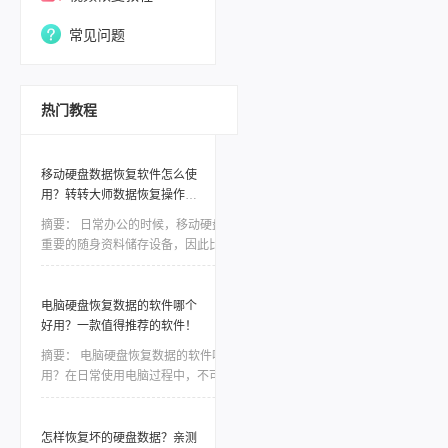
常见问题
热门教程
移动硬盘数据恢复软件怎么使
用？转转大师数据恢复操作分
享！
摘要：
日常办公的时候，移动硬盘是非常
重要的随身资料储存设备，因此比起电脑本
地的硬盘，移动硬盘更加容易出现数据丢
失、误删等情况。一些重要的数据如果没有
备份，那么造成的损失将是难以估量的，因
电脑硬盘恢复数据的软件哪个
此市场对移动硬盘数据恢复软件的需求是非
好用？一款值得推荐的软件！
常大，今天我们就针对转转数据恢复大师数
摘要：
电脑硬盘恢复数据的软件哪个好
据恢复这款软件，讲讲如何利用工具恢复丢
用？在日常使用电脑过程中，不可避免地会
失的数据。
遇到电脑硬盘数据丢失或损坏的情况。无论
是因为误操作、磁盘故障还是病毒攻击，我
们都面临着一种紧迫感，需要尽快找到一款
怎样恢复坏的硬盘数据？亲测