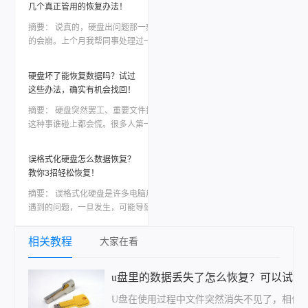
稳定可靠的软件来恢复我们的宝贵数据。然
几个真正管用的恢复办法！
而，市面上各种各样的电脑硬盘恢复软件让
摘要：
说真的，硬盘出问题那一刻心态真
人眼花缭乱，我们应该如何选择呢？本文将
的会崩。上个月我帮同事处理过一次，他那
会为大家详细介绍一款备受好评的电脑硬盘
个用了三年的移动硬盘突然不认盘了，里面
恢复数据软件，帮助大家解决这一难题。
全是项目资料，急得他在工位上直拍桌子。
硬盘坏了能恢复数据吗？试过
当时我也是满头问号：怎样恢复坏的硬盘数
这些办法，确实有机会找回！
据？后来折腾了大半天才把东西捞回来大部
分。如果你现在也正在为硬盘出问题发愁，
摘要：
硬盘突然罢工、重要文件打不开，
先别慌，这篇会按从简单到复杂、从免费到
这种事谁碰上都会慌。很多人第一反应就是
付费的顺序，把我试过靠谱的几个方法都告
——硬盘坏了能恢复数据吗？答案是有机
诉你，重点解决怎样恢复坏的硬盘数据这个
会，但前提是你得用对方法，而且越早动手
误格式化硬盘怎么数据恢复？
问题。
成功率越高。很多人问硬盘坏了能恢复数据
教你3招轻松恢复！
吗，其实关键要看硬盘是逻辑故障还是物理
损坏，以及数据有没有被覆盖。这篇文章会
摘要：
​误格式化硬盘是许多电脑用户可能
从最简单的情况讲起，逐步说到比较棘手的
遇到的问题，一旦发生，可能导致重要数据
场景，每个方法我都尽量把操作细节讲清
的丢失。然而，通过一系列有效的方法和工
楚。覆盖误删、格式化、分区丢失、设备异
具，我们仍有可能找回这些宝贵的数据。本
相关教程
大家在看
响等常见情况。
文将详细介绍误格式化硬盘怎么数据恢复。
u盘里的数据丢失了怎么恢复？可以试试
U盘在使用过程中文件突然消失不见了，相信