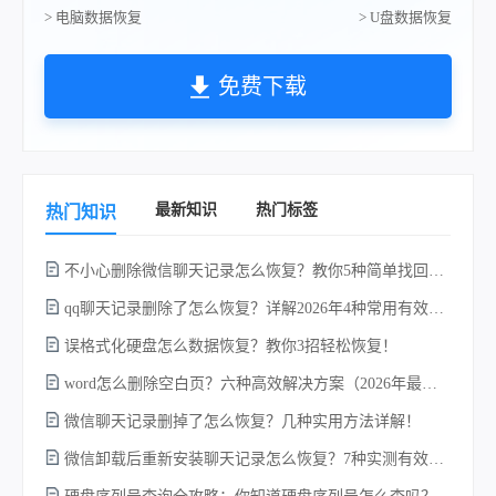
> 电脑数据恢复
> U盘数据恢复
免费下载
最新知识
热门标签
热门知识
不小心删除微信聊天记录怎么恢复？教你5种简单找回的方法！
qq聊天记录删除了怎么恢复？详解2026年4种常用有效的方法（支持.db数据库提取）
误格式化硬盘怎么数据恢复？教你3招轻松恢复！
word怎么删除空白页？六种高效解决方案（2026年最新实操指南）！
w
微信聊天记录删掉了怎么恢复？几种实用方法详解！
微信卸载后重新安装聊天记录怎么恢复？7种实测有效的恢复方案详解！