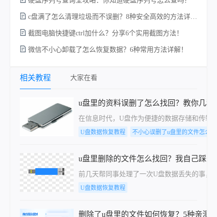
硬盘序列号查询全攻略：你知道硬盘序列号怎么查吗？
c盘满了怎么清理垃圾而不误删？8种安全高效的方法详解+误删恢复指南！
截图电脑快捷键ctrl加什么？分享6个实用截图方法！
微信不小心卸载了怎么恢复数据？6种常用方法详解！
电
相关教程
大家在看
u盘里的资料误删了怎么找回？教你几种
在信息时代，U盘作为便捷的数据存储和传输
U盘数据恢复教程
不小心误删了u盘里的文件怎么找
u盘里删除的文件怎么找回？我自己踩过
前几天帮同事处理了一次U盘数据丢失的事，
U盘数据恢复教程
删除了u盘里的文件如何恢复？5种亲测