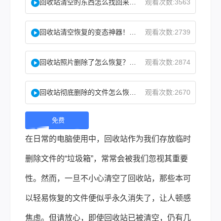
回收站清空的东西怎么找回来？试试这2个找回方法！
观看次数:3563
回收站清空恢复的变态神器！教你怎么快速找回！
观看次数:2739
回收站照片删除了怎么恢复？教你二种实用找回方法！
观看次数:2874
回收站彻底删除的文件怎么恢复？这两个方法了解下！
观看次数:2670
免费
下
在日常的电脑使用中，回收站作为我们存放临时
载 |
删除文件的“垃圾箱”，常常会被我们忽视其重要
性。然而，一旦不小心清空了回收站，那些本可
以轻易恢复的文件便似乎永久消失了，让人顿感
焦虑。但请放心，即使回收站已被清空，仍有几