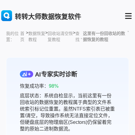
转转大师数据恢复软件
>
>
>
”
首
数据恢复
回收站清空恢
查
这里有一份回收站的数
我的位
页
教程
复教程
找 “
据恢复的教程
置：
AI专家实时诊断
恢复成功率：
98%
底层状态：系统自检显示，当前这里有一份
回收站的数据恢复的教程属于典型的文件系
统索引标记位重置。虽然NTFS索引表已被重
置/清空，导致操作系统无法直接定位文件，
但硬盘底层的物理扇区(Sectors)仍保留着完
整的原始二进制数据流。