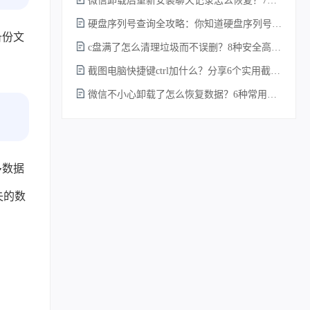
微信卸载后重新安装聊天记录怎么恢复？7种实测有效的恢复方案详解！
硬盘序列号查询全攻略：你知道硬盘序列号怎么查吗？
备份文
c盘满了怎么清理垃圾而不误删？8种安全高效的方法详解+误删恢复指南！
截图电脑快捷键ctrl加什么？分享6个实用截图方法！
微信不小心卸载了怎么恢复数据？6种常用方法详解！
多数据
失的数