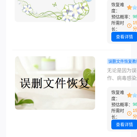
当数据没有被
略！
恢复难
是让人非常焦
时，我们可以
度：
事情。无论是
9
预估概率：
当的方法恢复
心按了
1
所需时
回收站被清空
Shift+Dele
分
长：
容，回收站数
清空了回收站
查看详情
复应如何进行
多人第一反应
想知道彻底删
件怎么恢复。
误删文件恢复教
将为你详细介
近删除的文
无论是因为误
种经过验证的
么找回？三
作、病毒感染
方法，涵盖免
法帮你恢复
硬件故障，我
具、系统自带
的文件！
恢复难
使用电脑或其
和专业服务，
度：
储设备时，都
9
预估概率：
你在不同场景
能遭遇文件被
1
所需时
大程度找回丢
删除的情况。
分
长：
数据。
于那些珍贵的
查看详情
片、重要的工