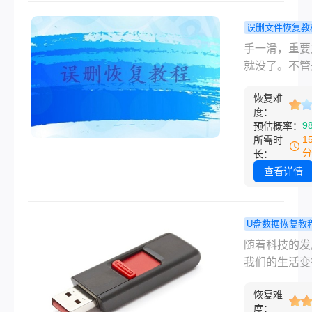
档或其他重要
来说，无疑是
误删文件恢复教
灾难。幸运的
件删了还能
手一滑，重要
虽然文件被删
来？我试过
就没了。不管
了，但通常情
的几个方法
作文档、毕业
它们并没有真
恢复难
还是存了好几
硬盘中消失。
度：
照片，误删文
9
预估概率：
将向您介绍最
何恢复这个问
1
所需时
除的文件怎么
几乎每个人都
分
长：
的方法，帮助
上。很多人第
查看详情
回最近删除的
应是慌，第二
件。
是到处乱点，
越弄越糟。别
U盘数据恢复教
关于误删文件
盘打不开数
随着科技的发
恢复，我把自
何恢复？本
我们的生活变
过的、真正靠
详细图文视
来越方便。许
几个办法整理
程！
恢复难
可能使用手机
度：
了，从最简单