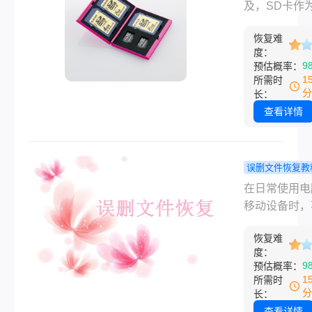
sd卡格式化
中的照片删
及，SD卡作
恢复里面照片
么恢复？掌
存储媒介，被
下面我们将为
二个方法就
恢复难
应用于各种设
度：
绍一些可行的
啦！
中。然而，有
9
预估概率：
方法。
我们会不小心
1
所需时
SD卡中的照
分
长：
致珍贵记忆的
查看详情
失。那么，不
把sd卡中的
了怎么恢复呢
误删文件恢复教
面我们将为您
小心删除的
在日常使用电
介绍恢复SD
怎么恢复？
移动设备时，
片的方法和注
个方法建议
心删除重要文
项。
藏！
恢复难
情况时有发生
度：
运的是，通过
9
预估概率：
方法和工具，
1
所需时
有可能恢复这
分
长：
误删的文件。
查看详情