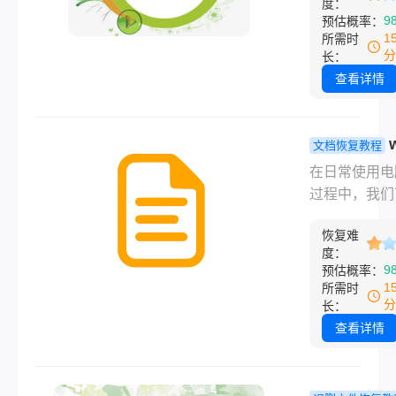
但实际上，只
度：
域，经常承载
9
预估概率：
取正确的恢复
量重要数据。
1
所需时
略，我们仍有
而，由于操作
分
长：
从误删的硬盘
或误点击等原
查看详情
复出丢失的数
我们可能会不
以下是一篇关
将桌面上的文
盘数据被误删
除，导致重要
文档恢复教程
何恢复的详细
瞬间消失。面
文档回收站
在日常使用电
章。
种情况，许多
后如何恢复
过程中，我们
会感到焦急和
件？多方法
会因为误操作
助。但请放心
选择！
恢复难
他原因，将重
度：
过一些有效的
Word文档放
9
预估概率：
策略，我们仍
站并进行了删
1
所需时
能找回误删的
这种情况下，
分
长：
文件。以下是
可能会感到焦
查看详情
关于误删电脑
担心这些文件
文件如何恢复
无法找回。那
的详细文章。
word文档回