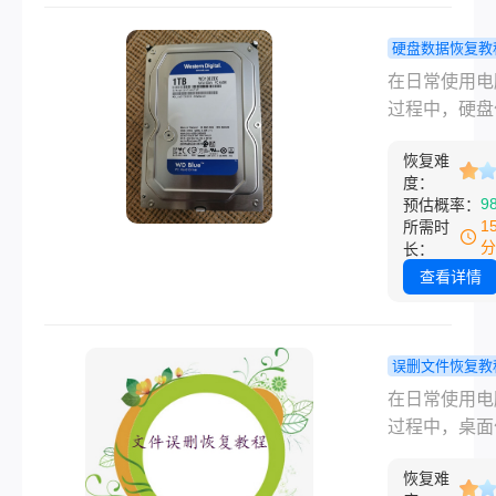
误删，导致所
南。
据瞬间消失。
硬盘数据恢复教
这种情况，许
盘数据被误
在日常使用电
户会感到手足
如何恢复？
过程中，硬盘
措，担心数据
种简单方法
存储我们所有
远无法找回。
恢复难
数据和文件的
际上，只要采
度：
备，其安全性
9
预估概率：
确的恢复策略
重要。然而，
1
所需时
们仍有可能从
各种原因，如
分
长：
的硬盘中恢复
失误、软件故
查看详情
分甚至全部数
病毒感染等，
以下是一篇关
可能会不小心
盘整个误删如
盘上的数据误
误删文件恢复教
复的详细文章
面对这种情况
删电脑桌面
在日常使用电
多用户会感到
如何恢复？
过程中，桌面
和无助，担心
个方法教你
我们存放常用
将永远无法找
回！
恢复难
和快捷方式的