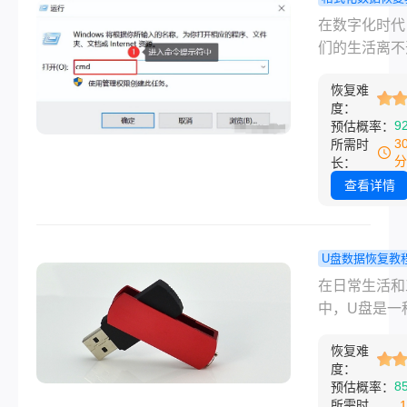
复误删文件呢
硬盘被格式
在数字化时代
文将为您详细
么还原？这
们的生活离不
如何恢复误删
法可以帮到
脑和数码设备
件，确保您尽
恢复难
其中一个重要
度：
地从不幸中恢
储设备就是硬
9
预估概率：
贵的数据。
不小心格式化
3
所需时
盘，那么硬盘
分
长：
式化怎么还原
查看详情
这似乎是一场
与人性的较量
文将深入探讨
U盘数据恢复教
化后数据恢复
拔下来数据
在日常生活和
法，带你揭开
怎么恢复？
中，U盘是一
神秘的面纱。
试试这方法
的存储设备，
恢复难
存储和传输数
度：
然而，有时候
8
预估概率：
会遇到这样的
所需时