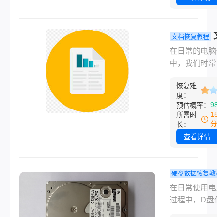
回收站，导致
重要文件被永
除。面对这种
文档恢复教程
况，许多用户
过大删除后
在日常的电脑
到无助和焦虑
回收站怎么
中，我们时常
请放心，即使
回？这几招
到需要删除大
站已被清空，
轻松找回！
恢复难
以释放磁盘空
仍然有几种方
度：
情况。然而，
9
预估概率：
以尝试恢复被
候这些大文件
1
所需时
的文件。以下
删后并未出现
分
长：
篇关于回收站
收站中，或者
查看详情
了怎么恢复回
回收站容量限
详细文章。
被自动清除，
许多用户感到
硬盘数据恢复教
和焦虑。那么
盘里的文件
在日常使用电
过大删除后不
见了怎样找
过程中，D盘
收站怎么找回
来？这里有
们存储重要文