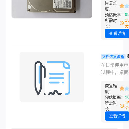
本文将探讨文
方法帮你恢复
恢复难
文件夹的常用
度：
大删除后不在
之一，其内容
9
预估概率：
站中的恢复策
失无疑会给我
1
所需时
帮助用户找回
来诸多不便。
分
长：
的数据。
而，即使D盘
查看详情
件夹突然不见
也不必过于焦
因为通过一系
文档恢复教程
效的步骤，我
文件删除了
在日常使用电
往能够找回这
恢复？试试
过程中，桌面
失的文件夹。
个方法!！
们存放常用文
是一篇关于d
恢复难
地方，因此这
文件夹不见了
度：
储着很多对我
9
预估概率：
找回来的详细
说重要的文档
1
所需时
南。
片和其他文件
分
长：
果不小心删除
查看详情
面上的文件，