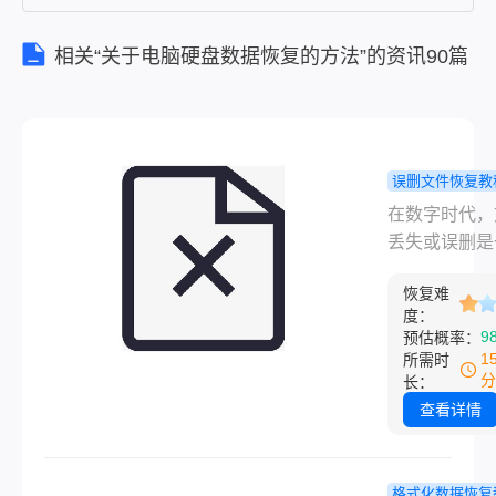
件恢复变
得至关重
相关“关于电脑硬盘数据恢复的方法”的资讯90篇
要。那
么，到底
有哪些方
法和技巧
误删文件恢复教
可以帮助
何恢复误删
在数字时代，
我们有效
件？教你几
丢失或误删是
恢复误删
窍门
让人绝望的情
文件呢？
恢复难
尤其是对于那
本文将为
度：
存着珍贵记忆
您
9
预估概率：
要工作文件或
1
所需时
数据的人来说
分
长：
件恢复变得至
查看详情
要。那么，到
哪些方法和技
以帮助我们有
格式化数据恢复