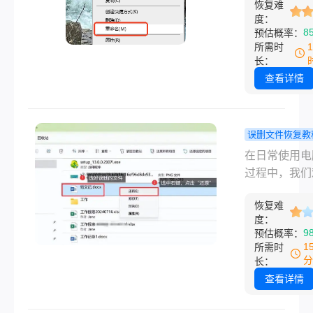
恢复难
件损坏打不开
回，试了七八
直接删除、文
度：
况：文件头损
法，有的确实
8
预估概率：
大无法进入回
数据错误、格
用，有的纯粹
所需时
或系统设置等
符甚至物理损
长：
时间。
导致的。面对
可能导致图片
查看详情
情况，电脑删
正常显示。以
件不在回收站
关于损坏的图
恢复呢？
何修复的常用
误删文件恢复教
总结，涵盖从
脑怎么恢复
在日常使用电
操作到专业工
的文件？7
过程中，我们
多种解决方案
高效方法详
会遇到误删文
助你快速恢复
恢复难
情况。无论是
的图片文件。
度：
档、照片、视
9
预估概率：
是其他重要数
1
所需时
一旦被删除，
分
长：
会造成不小的
查看详情
扰。幸运的是
代技术为我们