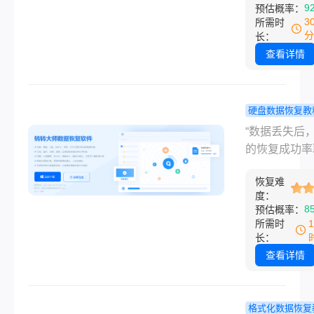
恢复的咨询，
9
预估概率：
到精通的磁盘
是相机、无人
3
所需时
全攻略，无论
卡误格式化后
分
长：
Windows、m
片恢复问题。
查看详情
用户，都能找
用户反馈，在
竿见影的解决
尝试了各种方
案。
却面临文件损
硬盘数据恢复教
恢复失败甚至
么恢复移动
“数据丢失后，
泄露的困境。
数据？5种
的恢复成功率
相机上格式化
复方法全解
于前24小时
片怎么恢复呢
恢复难
选择——但大
天，小编将结
度：
人都在第一步
8
预估概率：
年测评经验，
了！”作为一
所需时
解析相机格式
电脑软件测评
长：
片恢复的常用
的博主，小编
查看详情
法，帮你避开
都会收到大量
陷阱，快速找
数据恢复的求
贵影像！
“怎么恢复移
格式化数据恢复