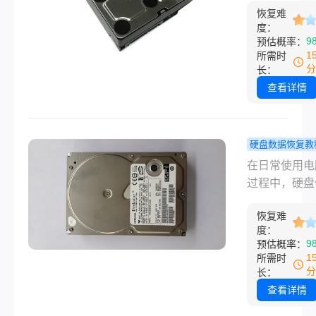
恢复难
人焦虑的问题
度：
论是由于不小
9
预估概率：
错了键、误操
1
所需时
文件管理器，
分
长：
由于软件故障
查看详情
毒攻击等原因
旦磁盘上的重
据被删除，就
硬盘数据恢复教
对个人生活、
盘整个误删
在日常使用电
甚至企业运营
恢复？分享
过程中，硬盘
严重影响。不
简单的方法
存储核心，承
幸运的是，通
恢复难
我们的所有数
些专业的方法
度：
文件。然而，
9
预估概率：
具，我们有可
由于操作不当
1
所需时
复被误删除的
件故障，我们
分
长：
数据。以下是
会不小心将整
查看详情
关于磁盘误删
盘分区或整个
么恢复的全面