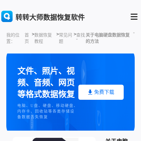
转转大师数据恢复软件
>
>
>
”
首
数据恢复
常见问
查找
关于电脑硬盘数据恢复
我的位
“
页
教程
题
的方法
置：
文件、照片、视
频、音频、网页
免费下载
等格式数据恢复
电脑、U盘、硬盘、移动硬盘、
内存卡、回收站等各类存储设
备数据丢失恢复