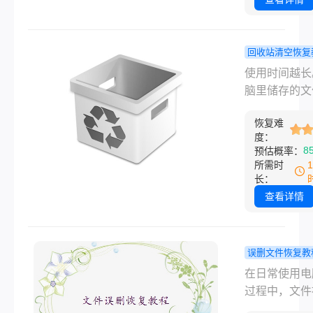
是一篇关于不
删除的文件怎
复的指南。
回收站清空恢复
怎样恢复电
使用时间越长
收站被清空
脑里储存的文
容？试试这
来越多。在这
恢复方法！
恢复难
候，保护文件
度：
全就成了我们
8
预估概率：
关注的问题。
所需时
我们要讨论的
长：
个常见的数据
查看详情
问题——怎样
电脑回收站被
的内容？这道
误删文件恢复教
大家有遇到过
底删除文件
在日常使用电
面临这个问题
恢复？4种
过程中，文件
们不能就此放
效的方法全
底删除后无法