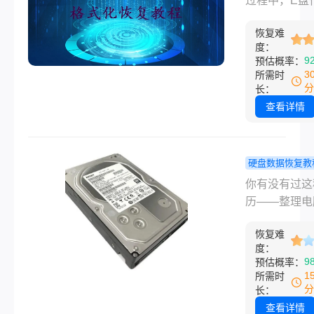
过程中，E盘
我们仍然有机
吗？教你恢
储大量重要数
复被误格式化
法，轻松搞
恢复难
分区，一旦不
度：
动硬盘中的数
格式化，无疑
9
预估概率：
以下是一篇关
用户带来极大
3
所需时
盘误格式化了
扰。格式化操
分
长：
恢复的详细指
清除分区上的
查看详情
系统结构，使
本存储在E盘
据看似无法访
硬盘数据恢复教
然而，即便是
盘里的文件
你有没有过这
被格式化之后
还能找回吗
历——整理电
们仍然有可能
试过真正管
手一快，把刚
一系列策略来
几个办法！
恢复难
的文档或者一
恢复部分或全
度：
片拖进回收站
9
预估概率：
失的数据。那
后习惯性地点
1
所需时
脑e盘不小心
空回收站”？
分
长：
了能找回吗？
惨，格式化U
查看详情