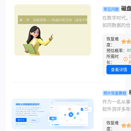
了多种恢复删
磁
常见问题
件的方法。那
不足怎么清
在数字时代，
脑怎么恢复删
一文掌握全
如同数据的仓
文件呢？本文
高效清理秘
不断囤积照片
细介绍几种常
瞬间释放海
恢复难
档、视频和应
高效的文件恢
度：
间！
序。直到某一
8
预估概率：
法，帮助您在
电脑弹出了那
所需时
时刻挽回宝贵
人焦虑的提示
长：
据。
“磁盘空间不足
查看详情
不仅会导致系
行缓慢、程序
开启，甚至会
照片恢复教程
重要工作进度
上格式化的
作为一名从事
断。那么磁盘
怎么恢复？
软件测评多年
不足怎么清理
亲测3种高
主，小编每天
别担心，本文
法！
恢复难
收到大量关于
您提供一套从
度：