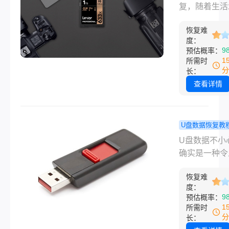
率。下面我按
存卡被删除
复，随着生活
单到复杂、从
么能恢复？
的提高，人们
到付费的顺序
教程来了
恢复难
数码相机的频
度：
亲测有效的几
来越多，数码
9
预估概率：
法一个一个说
拍的照片一般
1
所需时
楚，你对号入
储在SD卡中
分
长：
行。
我们一不小心
查看详情
卡中的照片删
了，那应该怎
复呢？只要你
U盘数据恢复教
款专业的SD
数据不小心
U盘数据不小
恢复软件，即
怎么恢复？
确实是一种令
松解决行车记
方法很简单
疼的问题。但
数据恢复sd
恢复难
通过一些正确
恢复问题，下
度：
作，您仍然有
9
预估概率：
们具体来了解
恢复U盘中的
1
所需时
吧。
下面是一篇关
分
长：