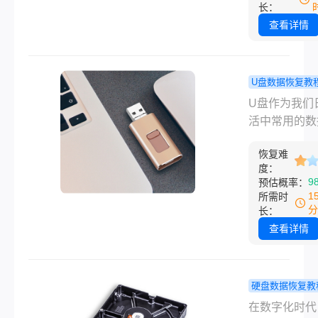
此类问题的用
要的文件永久
长：
供帮助。
除，即从回收
查看详情
清空。这可能
数据丢失，给
和生活带来不
U盘数据恢复教
幸运的是，即
删除的东西
U盘作为我们
件已被从回收
找回？看看
活中常用的数
清空，仍然有
文件恢复方
储设备，承载
尝试恢复它们
恢复难
多重要的文件
么电脑回收站
度：
据。然而，由
9
预估概率：
了怎么恢复回
作不当或其他
1
所需时
呢？本文将介
因，我们有时
分
长：
种常见的数据
小心删除U盘
查看详情
策略。
件，导致数据
失。面对这种
况，我们不必
硬盘数据恢复教
慌张，因为还
动硬盘数据
在数字化时代
种方法可以尝