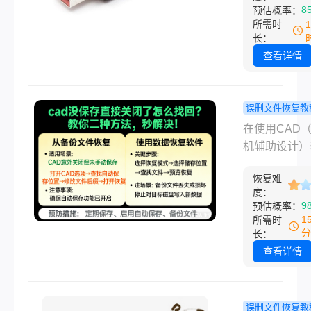
存储设备，但
8
预估概率：
费方法到需要
线经常被遗忘
所需时
工具的进阶手
此大多数人选
长：
按顺序来，你
作为便携式数
查看详情
自己的情况选
储工具。如今
行。
许多工作领域
多员工习惯于
误删文件恢复教
公司发行的U
cad没保存
在使用CAD
动硬盘作为数
闭了怎么找
机辅助设计）
储工具或复制
教你二种方
进行绘图和设
据。但当U盘
秒解决！
恢复难
时，偶尔会遇
度：
据丢失时，这
操作失误或软
9
预估概率：
件非常痛苦的
溃等原因导致
1
所需时
情。若采取了
存文件直接关
分
长：
的措施，就会
情况。这种情
查看详情
数据丢失，使
下，用户往往
恢复更加麻烦
心自己辛苦工
么U盘打不开
成果付诸东流
误删文件恢复教