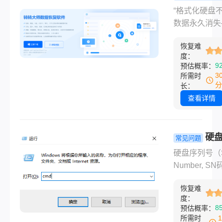
数据？”“误格
误格式化硬
“格式化硬盘
文件还能找回
么恢复？5
数据永久消失
今天，我就结
方法助你快
只要方法对，
年测评经验，
回宝贵数据
恢复难
的数据都能救
度：
家系统梳理移
来！”作为一
9
预估概率：
盘数据恢复的
电脑软件测评
3
所需时
方法，每种方
的博主，小编
分
长：
会详细说明操
都会收到大量
查看详情
骤、适用场景
数据恢复的求
意事项，帮你
无论是职场办
那些常见的“坑
件误删，还是
硬
常见问题
文所有方法都
体拍摄素材被
号怎么查？
硬盘序列号（Se
实测，且会分
化，那种焦急
效方法，一
Number, S
家恢复技巧，
奈我深有体会
位！
硬盘的“唯一
看到最后！
么误格式化硬
恢复难
证”，用于保
么恢复呢？今
度：
证、真伪识别
8
预估概率：
我将结合多年
据恢复或资产
所需时
经验，为大家