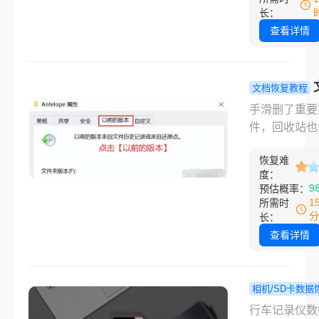
题：在使用U
长：
突然发现数据
查看详情
了。这可能是
盘被意外拔出
毒攻击、文件
文档恢复教程
损坏等原因导
删了还能找
手滑删了重要
的。那么，u
来？这几个
件，回收站也
来数据消失怎
我都试过，
了，那一刻整
复呢？下面我
靠谱！
恢复难
都是懵的。别
从几个方面探
度：
乱操作，删除
9
预估概率：
个问题。
怎么找回这个
1
所需时
题，其实大多
分
长：
况下都有解。
查看详情
在于你删完之
没有往那个盘
新东西——这
相机/SD卡数据
决定了恢复成
行车记录
程
行车记录仪数