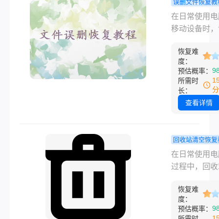
误删文件恢复教
除后如何恢复
何恢复误删
在日常使用电
呢？有几种方
文件夹？一
移动设备时，
以帮助我们恢
教你解决问题
除文件夹是一
回收站中删除
恢复难
见但令人头疼
Word文档。
度：
题。这些文件
9
预估概率：
可能包含重要
1
所需时
档、照片、视
分
长：
其他宝贵资料
查看详情
运的是，即使
夹被误删除，
仍然可以采取
回收站清空恢复
措施来尝试恢
删掉的回收
在日常使用电
们。以下是一
么恢复？教
过程中，回收
于如何恢复误
招轻松恢复
疑是一个非常
的文件夹的详
恢复难
的工具，它帮
度：
南。
们存储临时删
9
预估概率：
文件和文件夹
1
所需时