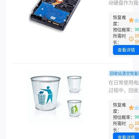
怎么找回？
动硬盘作为我
回被删除的文
这2方法，
储和携带大量
以下是一篇关
回！
恢复难
的重要工具，
删除的东西怎
度：
据安全显得尤
9
预估概率：
回的详细指南
要。然而，由
1
所需时
种原因，如误
分
长：
除、格式化、
查看详情
损坏等，我们
会遭遇移动硬
据丢失的困境
回收站清空恢复
对这一挑战，
回收站清空
在日常使用电
将为您详细介
么恢复回来
过程中，回收
动硬盘数据丢
会这几招帮
为我们删除文
么找回。
找回!！
恢复难
临时存放地，
度：
着重要的角色
9
预估概率：
而，有时由于
1
所需时
或误操作，我
分
长：
能会不小心清
查看详情