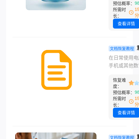
9
预估概率：
而，有时我们
1
所需时
会不小心清空
分
长：
站，导致一些
查看详情
文件被永久删
面对这种情况
多用户会感到
文档恢复教程
和无助。但实
删除的文件
在日常使用电
上，即使回收
恢复？教你
手机或其他数
清空，我们仍
数据恢复方
备时，我们可
机会找回这些
恢复难
因为疏忽或误
件。本文将为
度：
而意外删除重
9
预估概率：
细介绍如何把
文件。这些文
1
所需时
站清空的文件
能是工作文档
分
长：
来。
庭照片、学习
查看详情
或任何其他对
至关重要的数
面对这种情况
文档恢复教程