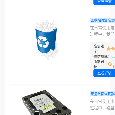
数据不小心删
查看详情
么恢复的详细
方法。
回收站清空恢复
如何恢复被
在日常使用电
的回收站？
过程中，我们
二招轻松恢
会不小心清空
恢复难
站，导致一些
度：
的文件或文件
8
预估概率：
永久删除。然
所需时
即使回收站被
长：
空，我们仍然
查看详情
些方法来尝试
这些文件。以
一些关于如何
硬盘数据恢复教
被清空的回收
盘误删除怎
在日常使用电
方法和建议。
复？全面指
过程中，磁盘
你找回重要
除是一个常见