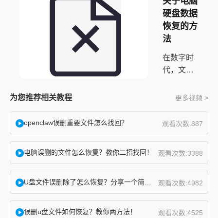
关于电脑
硬盘数据
恢复的方
法
在数字时
代，文件
丢失或误
删是一种
为您推荐相关教程
更多视频 >
让人绝望
的情况。
openclaw误删重要文件怎么找回？
观看次数:887
尤其是对
于那些保
电脑误删的文件怎么恢复？教你二招找回！
观看次数:3388
存着珍贵
记忆、重
要工作文
U盘文件误删除了怎么恢复？分享一个简单恢复方法！
观看次数:4982
件或宝贵
数据的人
误删u盘文件如何恢复？教你两方法！
观看次数:4525
来说，文