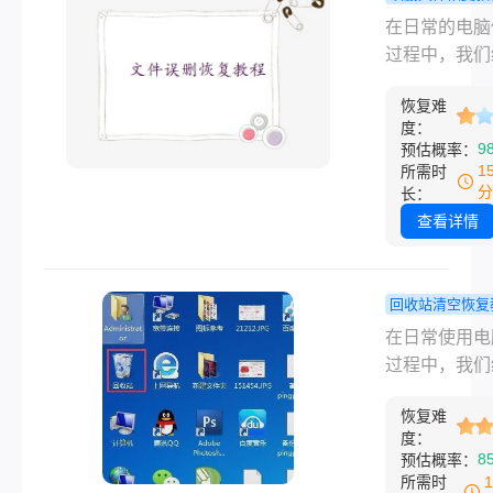
何恢复呢？下
运的是，通过
件夹里的文
在日常的电脑
来讲讲U盘数
方法和步骤，
小心删除了
过程中，我们
的方法。
有可能找回这
恢复？教你
会遇到不小心
保存的文件。
小窍门！
恢复难
文件夹中重要
是一篇关于ca
度：
的情况。这种
9
预估概率：
存直接关闭了
其来的数据丢
1
所需时
找回的文章。
往让人措手不
分
长：
但幸运的是，
查看详情
种方法可以尝
复这些被删除
件。那么文件
回收站清空恢复
的文件不小心
电脑回收站
在日常使用电
了怎么恢复呢
了怎么恢复
过程中，我们
下是一篇关于
来？这3种
需要清理不再
恢复文件夹中
有你想要的!
恢复难
的文件以释放
度：
除文件的详细
空间。然而，
8
预估概率：
章，希望能为
可能会不小心
所需时