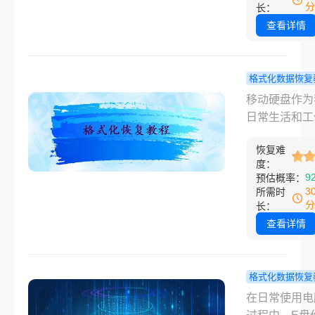
么恢复的文章
意识到这一点
分
长：
很多人会感到
查看详情
和不安，担心
无法找回。然
即便回收站已
格式化数据恢复
空，我们仍然
硬盘误格式
移动硬盘作为
种方法可以尝
怎么恢复？
日常生活和工
复被误删除的
种方法轻松
不可或缺的数
据。以下是一
恢复难
储工具，承载
度：
于误删除回收
量的重要文件
9
预估概率：
空了怎么恢复
据。然而，一
3
所需时
章。
慎将移动硬盘
分
长：
式化，可能会
查看详情
数据的彻底丢
给工作和生活
极大的不便。
格式化数据恢复
的是，通过一
电脑e盘不
在日常使用电
效的手段和方
式化了能找