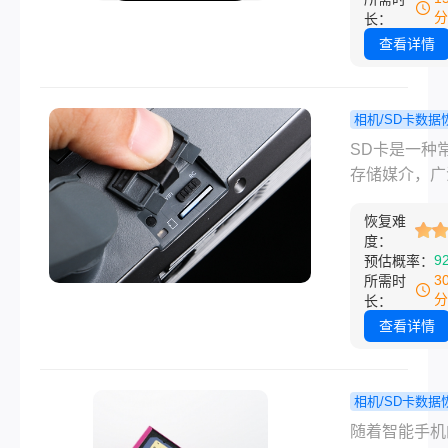
便在需要时能
分
长：
松恢复。然而
查看详情
时我们可能会
作，导致回收
清空或删除，
相机/SD卡数据
就需要采取一
sd卡格
程
SD卡是一种
施来恢复回收
怎么恢复里
存储媒介，广
其内容。本文
片？这2个
用于各种设备
细介绍删掉的
回宝贵回忆
恢复难
然而，有时候
度：
站怎么恢复，
会不小心将S
9
预估概率：
用户解决这一
式化，导致其
3
所需时
题。
照片丢失。格
分
长：
后，照片文件
查看详情
SD卡的文件
彻底删除，并
统重新分配给
相机/SD卡数据
数据使用。那
不小心把
程
随着智能手机