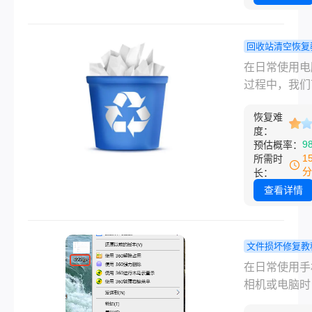
将探讨E盘格
候选错了盘符
数据恢复的可
面存了好几年
性，并提供相
作资料瞬间消
回收站清空恢复
恢复策略。
说实话，我自
电脑删除文
在日常使用电
踩过这个坑。
在回收站怎
过程中，我们
换新电脑的时
复？分享3
会不小心删除
我准备把旧硬
转换方法！
恢复难
重要的文件。
度：
的工作文件导
情况下，这些
9
预估概率：
来，结果不小
除的文件会暂
1
所需时
整个D盘给格
放在回收站中
分
长：
了。当时脑子
我们一个“后悔
查看详情
一下，里面可
机会来恢复它
我近三年做的
然而，有时候
方案和客户资
会发现某些文
文件损坏修复教
后来我花了整
没有出现在回
坏的图片怎
在日常使用手
天时间研究怎
里。这种情况
复？常用修
相机或电脑时
硬盘里的资料
是由于使用了
法全解析！
们常会遇到图
心删除了怎么
Shift+Dele