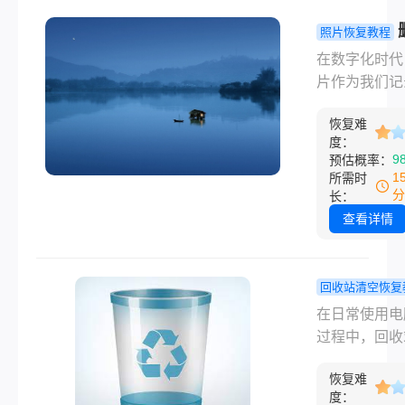
人可能会感到
慌。但是，别
照片恢复教程
心，本文将为
图片如何找
在数字化时代
细介绍桌面文
这4个方法
片作为我们记
除了怎么恢复
速恢复！
活、保存回忆
恢复难
要载体，其安
度：
显得尤为重要
9
预估概率：
而，由于操作
1
所需时
或设备故障等
分
长：
因，我们有时
查看详情
会不小心删除
的图片。幸运
是，有多种方
回收站清空恢复
以帮助我们找
如何把回收
在日常使用电
删除的图片。
空的文件找
过程中，回收
是一篇关于删
来？这二个
为我们删除文
片如何找回的
很简单！
恢复难
临时存放地，
度：
指南。
着重要的角色