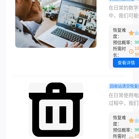
们往往感到焦
丢失文件怎
在日常的数字
不安。然而，
复？分享几
中，我们可能
的是，通过一
单的找回方
到文件意外丢
效的方法和工
恢复难
情况，无论是
我们有可能恢
度：
系统故障、误
9
预估概率：
些意外删除的
作、病毒攻击
1
所需时
件。以下是一
硬件损坏。这
分
长：
于意外删除的
件的丢失不仅
查看详情
怎么恢复的详
响我们的工作
南。
习，还可能带
必要的麻烦和
回收站清空恢复
失。幸运的是
误删除回收
在日常使用电
过一些方法和
空了怎么恢
过程中，我们
具，我们可以
试试这几种
会因为操作失
恢复这些丢失
快速恢复的
恢复难
疏忽大意而将
度：
件。以下是一
法！
文件删除，并
9
预估概率：
于意外丢失文
清空了回收站
1
所需时