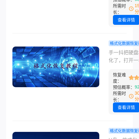
易到难、从免
觉得文件彻底
1
所需时
付费的顺序，
了。其实Wind
分
长：
正管用的恢复
删除文件的机
查看详情
全列出来，照
没有我们想象
就行。
么"干净"——
删除或清空回
格式化数据恢复
后，系统只是
硬盘格式化
手一抖把硬盘
件占用的磁盘
急着哭，这
化了，打开一
标记为"可覆盖
恢复方法我
么都没了——
际数据还在原
过！
恢复难
绝望我太懂了
度：
位置，直到新
盘格式化后数
9
预估概率：
写入将其覆盖
么恢复？说实
3
所需时
就给了我们恢
能不能找回来
分
长：
机会。本文会
大程度上取决
查看详情
从简单到复杂
格式化之后有
免费到付费的
往里面写过新
序，介绍几个
西。好消息是
格式化数据恢复
Win10回收
要数据没被覆
盘格式化怎