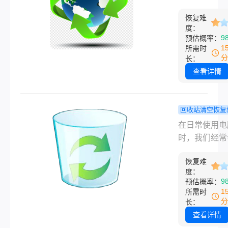
她整个文件夹
文件后，我
Shift+Dele
了回收站，还
真正管用的
恢复难
文件，那一瞬
度：
清空了。她当
几招！
真的慌——工
9
预估概率：
色就变了，因
档、孩子的照
1
所需时
面是刚给客户
攒了半年的资
分
长：
一整套活动照
说没就没了。
查看详情
第二天就要交
己也踩过这个
我俩折腾了一
后来折腾了好
晚，试了好几
才搞明白电脑
回收站清空恢复
子，最后捞回
站删除的文件
桌面文件误
在日常使用电
成以上。从那
恢复，方法其
空回收站恢
时，我们经常
我就特意研究
少，但关键得
亲身试过这
除一些不再需
事儿，电脑删
对，乱操作只
办法！
恢复难
文件，并习惯
文件怎么恢复
度：
弄越糟。本文
清空回收站以
白了就分几种
9
预估概率：
从易到难、从
磁盘空间。然
1
所需时
况，每种都有
到付费的顺序
有时我们可能
分
长：
的办法。
几种办法，覆
为一时的疏忽
查看详情
收站清空、
操作，不小心