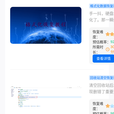
楚，覆盖误删
情况，文件一
格式化数据恢复
式化、回收站
心里确实慌。
硬盘格式化
手一抖，硬盘
空、U盘文件
会按从简单到
恢复数据吗
化了。那一瞬
设备损坏等常
杂、从免费到
享一些实用
子里只剩一个
况。
的顺序，介绍
法！
恢复难
题：硬盘格式
度：
实用的恢复方
能恢复数据吗
9
预估概率：
覆盖误删、格
案是——大概
3
所需时
化、分区丢失
能，但你得快
分
长：
备异常等常见
多人误以为格
查看详情
况。
等于"彻底删除
实不是。格式
是把文件索引
回收站清空恢复
了，真正的数
Win10清空
清空回收站后
躺在硬盘扇区
站后文件还
现删错了重要
只要没被新数
回吗？这些
件，这种情况
盖，就有机会
实测有效！
恢复难
人都遇到过。
度：
来。这篇文章
反应往往是慌
9
预估概率：