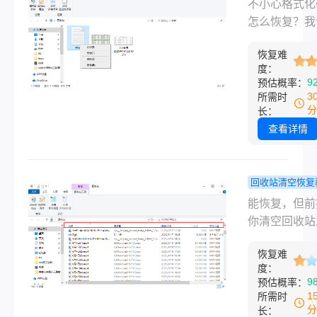
不小心格式
不小心格式化
丢失等常见情
E盘，格式化
盘怎么恢复
怎么恢复？我
希望能
反应过来工作
试过靠谱的
靠谱的几个办
全没了。那时
办法！
恢复难
说结论能恢复
度：
得满头汗，后
前提是你格式
9
预估概率：
了各种办法，
后没再往那个
3
所需时
确实管用，有
存过任何新东
分
长：
属浪费时间。
格式化只是把
查看详情
就把我验证过
的“目录”清空
真正能解决“
际数据还在原
复数据”这个
着，但一旦你
回收站清空恢复
办法写出来，
新文件，原来
回收站删除
能恢复，但前
误删、格式化
据就可能被覆
件怎么恢复
你清空回收站
掉。覆盖一点
试这几个方
后，没再往那
残缺，覆盖多
恢复难
里存过新东西
度：
底没救——这
收站清空只是
9
预估概率：
提比用什么软
件标记为“可覆
1
所需时
关键。个人故
实际数据还在
分
长：