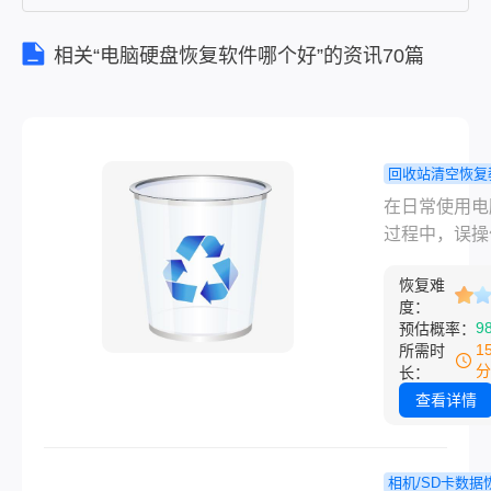
相关“电脑硬盘恢复软件哪个好”的资讯70篇
回收站清空恢复
清空回收站
在日常使用电
件后怎么恢
过程中，误操
这4招帮你
空回收站是许
回！
恢复难
最担心的事情
度：
一。当你按下
9
预估概率：
回收站”按钮
1
所需时
猛然意识到里
分
长：
放着重要的工
查看详情
档或珍贵的照
那种瞬间的恐
是难以言喻的
相机/SD卡数据