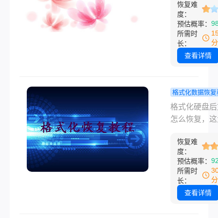
复彻底删除的
置！
恢复难
该都体会过。
硬盘文件的方
度：
是手滑删掉了
9
预估概率：
帮助您在遇到
文档，还是清
1
所需时
问题时能够迅
收站之后才想
分
长：
对。
面还有要用的
查看详情
西，慌归慌，
还是有的。删
文件怎么能恢
格式化数据恢复
原来，其实关
硬盘格式化
格式化硬盘后
于你发现误删
件还能找回
怎么恢复，这
有没有继续往
吗？我试过
是很多人在慌
盘里存新东西
管用的几种
恢复难
搜出来的问题
度：
只要原来的数
法！
可能是手滑点
9
预估概率：
没被覆盖，恢
式化，也可能
3
所需时
希望就不小。
装系统前忘了
分
长：
文章按从简单
份，又或者U
查看详情
杂的顺序，把
电脑突然提示
的恢复方法讲
式化——不管