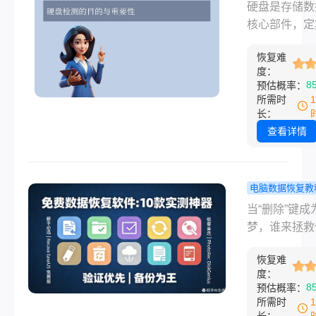
工具哪个比
硬盘是存储数
怎么恢复回来
好？主流工
核心部件，定
些文件是不是
比分析！
测有助于提前
扔进黑洞，彻
恢复难
故障隐患。那
救了？
度：
盘检测工具哪
8
预估概率：
较好呢？本文
所需时
比主流硬盘检
长：
具，帮助您根
查看详情
求选择合适工
并通过场景化
降低使用门槛
电脑数据恢复教
据恢复软件
当“删除”键成
好用免费？1
梦，谁来拯救
实测神器，
数字资产？“
手到极客的
恢复难
误删了！”凌
度：
稻草！
点，设计部的
8
预估概率：
发出一声哀嚎
所需时
指还在颤抖—