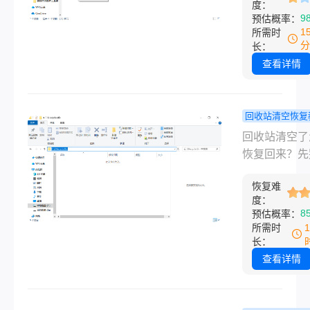
要你又写了新
度：
误删之后，没
9
预估概率：
进去，就可能
那个盘里存过
1
所需时
“顶掉”，那神
新东西。删除
分
长：
不回来了。所
只是把文件夹
查看详情
什么方法都比
的磁盘空间标
这个前提重要
“可写入”，新
现误删，立刻
旦落盘，才会
回收站清空恢复
手，别再动那
把旧数据覆盖
电脑回收站
回收站清空了
盘。
所以“立刻停止
了怎么恢复
恢复回来？先
这一件事，比
来？先别乱
点，这几招比
你用什么恢复
这几招比想
恢复难
中管用先说结
度：
都决定成败。
管用！
电脑回收站清
8
预估概率：
了，文件大概
所需时
找回来，但前
长：
你清空之后没
查看详情
那个盘里存过
西。因为清空
站只是把文件