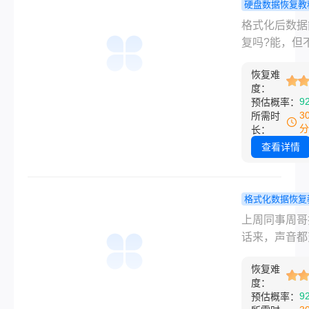
硬盘数据恢复教
成“可覆盖”，
式化后数据
格式化后数据
身还在硬盘上
复吗？我试
复吗?能，但
着，一旦写入
正管用的几
定。 格式化
据，才会被真
法，看你的
恢复难
能不能恢复，
掉。所以，能
度：
况！
的前提是你格
9
预估概率：
恢复，就看你
之后有没有再
3
所需时
有管住手。朋
个盘里写过新
分
长：
周找我，声音
西。只要没大
查看详情
了：“我把闺
入，恢复成功
生到三岁的照
很高；一旦写
连回收站一起
覆盖得越多，
格式化数据恢复
了！”他说第
越渺茫。这个
硬盘格式化
上周同事周哥
是赶紧从网盘
比用什么软件
么恢复？试
话来，声音都
份，结
键，因为格式
谱的方法就
了，说自己手
是把目录清空
种！
恢复难
移动硬盘给格
度：
数据本身还躺
了，里面全是
9
预估概率：
盘上，等着被
两年的照片。