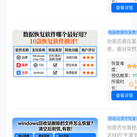
长：
是包含了客户
查看详情
月修改意见的
源文件，随着
“Shift+Delet
电脑数据恢复教
捷键组合，瞬
据恢复软件
你是否曾在某
电脑桌面消失
最好用？10
夜，面对突然
影无踪。紧接
复软件横评
的电脑屏幕，
财务李姐的惊
恢复难
漏了一拍？是
刻：U盘插入
度：
清理文件夹时
8
预估概率：
脑提示“未格式
小心按下了“
所需时
里面存着全年
除”，而那个
长：
销报表；或是
装着你熬了三
查看详情
己正经历的蓝
宵完成的方案
启，C盘资料
或者，旅行归
间蒸发。
你满心期待地
回收站清空恢复
插入电脑，却
windows
你是否也曾经
到冰冷的“磁
删除的文件
这样的“手滑”