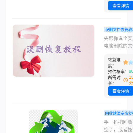
别慌，也别再
果发现整个D
查看详情
里存东西，按
件夹全不见了
方法来，大概
时脑子一片空
有救。下面按
后来折腾了大
误删文件恢复教
单到复杂的顺
才把大部分资
脑删除的文
先跟你说个实
绍几种方法，
回来。如果你
么恢复？我
电脑删除的文
误格式化、提
也正对着空荡
真正管用的
只要不是物理
式化但还没格
文件夹发愁，
方法！
恢复难
或者被反复覆
件系统出错、
慌，这篇就按
度：
绝大多数都能
件故障等常见
9
预估概率：
单到复杂的顺
来。 关键不
况。
1
所需时
把我试过确实
什么高级工具
分
长：
的几个办法都
在于你发现删
查看详情
来。
后做的第一件
——停止往这
里写任何新东
回收站清空恢复
去年夏天帮朋
回收站清空
手一抖把回收
照片，我手一
能找回吗？
空了，或者按