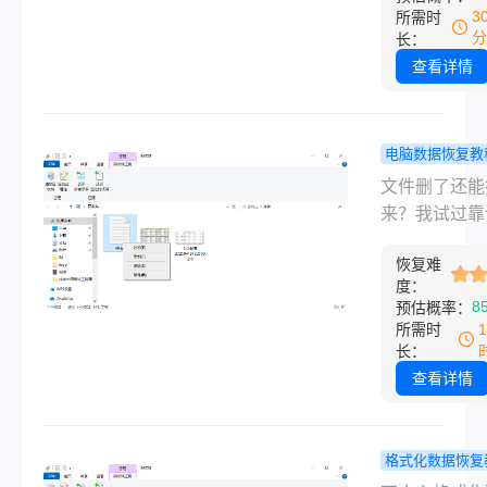
情况都能救回
里面几百张婚
3
所需时
况。
这篇文章我会
片一下子全没
分
长：
免费到付费、
他急得团团转
查看详情
单到复杂的顺
来问我：“硬
分享几个真正
化后能恢复数
有效的手段，
吗？”说实话
电脑数据恢复教
误删、格式化
问题我遇到过
么恢复数据
文件删了还能
区丢失等常见
次，自己也踩
试过靠谱的
来？我试过靠
景。希望能帮
——第一次格
方法！
几个方法上周
走弯路。
盘后立刻存了
恢复难
事处理了一个
件，结果恢复
度：
事：他U盘里
8
预估概率：
到三成。今天
婚礼照片，拷
所需时
我亲身试过、
手滑点了“删
长：
朋友验证过的
空回收站”，
查看详情
方法整理出来
都绿了。说实
免费到付费，
我自己也踩过
单到复杂，覆
的坑——去年
格式化数据恢复
删、格式化、
脑时，把D盘