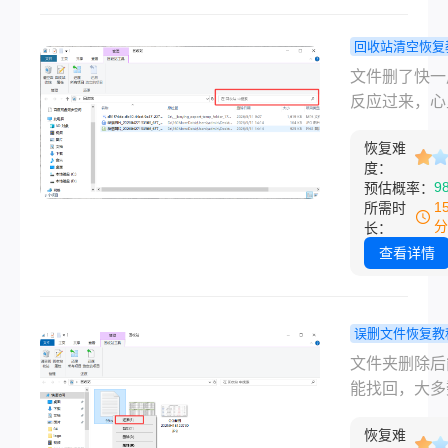
分享出来，从
空只是标记文
到付费，从简
用的空间为“
回收站清空恢复
复杂，按顺序
盖”，数据本
回收站清空
文件删了快一
在，但只要一
天了，文件
反应过来，心
东西，就可能
找回来吗？
噔一下——这
底抹掉。所以
试过来说说
恢复难
估计谁都碰上
度：
个前提比任何
直接说结论：
9
预估概率：
软件都关键，
试，有希望，
1
所需时
物理覆盖是不
是你清空回收
分
长：
的。
后，没怎么往
查看详情
盘里再存新东
这句话是关键
关键，因为文
误删文件恢复教
除，系统只是
复删除的文
文件夹删除后
块地方标记成
怎么找回？
能找回，大多
了”，实际数
过靠谱的几
况下都能，但
硬盘上躺着，
法！
恢复难
关键前提是你