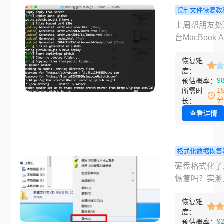
说不定你的情
西安的朋友遇
误删文件恢复教
好能用上。
盘问题，第一
Mac上文件
上周帮朋友处
就是搜西安硬
还能找回吗
台MacBook 
据恢复哪个好
试过几个靠
不小心把毕业
其实先搞清楚
法！
恢复难
文件夹整个拖
度：
的情况属于哪
废纸篓，然后
9
预估概率：
类、能不能自
快点了“清倒废
1
所需时
家搞定，比急
——当时整个
分
长：
门找店更管用
懵了。我自己
查看详情
篇文章先把几
过类似的坑，
己在家就能试
换电脑时误删
复方法讲清楚
堆旅行照片，
格式化数据恢复
在搞不定的，
了整晚才找回
硬盘格式化
硬盘格式化了
你推荐几家西
实话，Mac电
恢复数据吗
恢复吗？实测
地的靠谱机构
删文件恢复这
测几个靠谱
靠谱方法上周
盖误删、格式
儿，只要方法
法！
恢复难
小刘不小心把
分区丢失、硬
度：
动作快，绝大
硬盘点了“格式
理损坏等常见
9
预估概率：