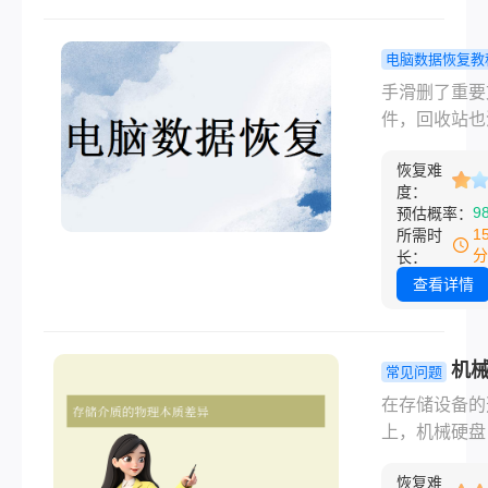
Shift+Dele
了重要文件，
除、格式化、
空了回收站，
电脑数据恢复教
崩溃等常见情
这些文件被永
脑上的资料
手滑删了重要
除。面对这种
除后怎样才
件，回收站也
况，很多人可
回来？试过
了，那一瞬间
感到焦虑和无
个办法，真
恢复难
是空白的。很
但其实，只要
度：
救回来！
遇到电脑上的
9
预估概率：
正确的措施，
被删除后怎样
1
所需时
仍然有可能恢
找回来这个问
分
长：
些误删的文件
第一反应就是
查看详情
乱搜，然后下
堆不靠谱的软
通操作，结果
机
常见问题
没找回来，反
和固态硬盘
在存储设备的
原来能恢复的
好？2025
上，机械硬盘
给覆盖了。别
对比与选购
（HDD）与
这篇文章我会
南！
恢复难
盘（SSD）