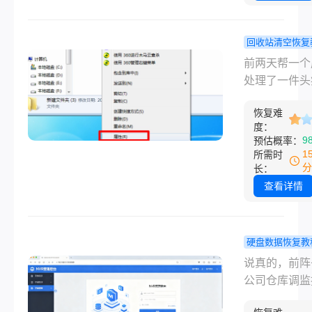
和实际应用上
特点。WAV
原始的完美
回收站清空恢复
WAV（Wavef
误删的文件
前两天帮一个
Audio File
站没有怎么
处理了一件头
Format）是
复？误删的
——她整理电
经压缩的音频
这样找回来
恢复难
时候把一个存
度：
式，直接存储
谱！
个月客户资料
9
预估概率：
PCM（脉冲
件夹给删了，
1
所需时
制）数据。它
站也顺手清了
分
长：
大优点是：绝
反应过来的时
查看详情
损：100%保
都傻了。相信
音频数据兼容
删的文件回收
佳：几乎所有
有怎么恢复的
硬盘数据恢复教
基本都是这种
控录像被循
说真的，前阵
况：手一快，
盖了还能找
公司仓库调监
没了，回收站
吗？我试过
发现前两天的
了，脑子一片