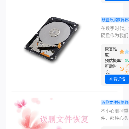
盘，外部设备
盘，可移动硬
会出现硬盘数
硬盘数据恢复教
失的问题，转
底删除移动
在数字时代，
师数据恢复软
上的文件怎
硬盘作为我们
解决找回笔记
复？这些方
和携带数据的
脑硬盘数据，
你找回数据
恢复难
工具，其安全
笔记本电脑硬
度：
数据的完整性
9
预估概率：
据问题，那么
重要。然而，
1
所需时
一起来看看硬
候由于各种原
分
长：
据恢复的步骤
我们可能会误
查看详情
移动硬盘上的
文件，造成数
失。那么彻底
误删文件恢复教
移动硬盘上的
掉的文件还
不小心删掉重
怎么恢复​呢
原吗？手把
件，那种心头
将详细介绍几
你恢复到原
的感觉，很多