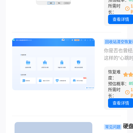
预估概率：
顿，严重时甚
所需时
能引发系统崩
长：
那么c盘红了
查看详情
理c盘空间呢
慌，只要按照
这套 从应急
回收站清空恢复
的完整方案操
回收站清空
你是否也曾经
你就能为C盘
么恢复回来
这样的“心跳时
“瘦身”，并从
慌，这3招
手一滑，将重
避免问题再现
救你！
恢复难
文件拖进了回
度：
站，接着又下
8
预估概率：
地清空了回收
所需时
站……几秒后
长：
然惊醒：“糟
查看详情
个文件我还要
瞬间，一个巨
问号在脑海中
硬
常见问题
开：回收站清