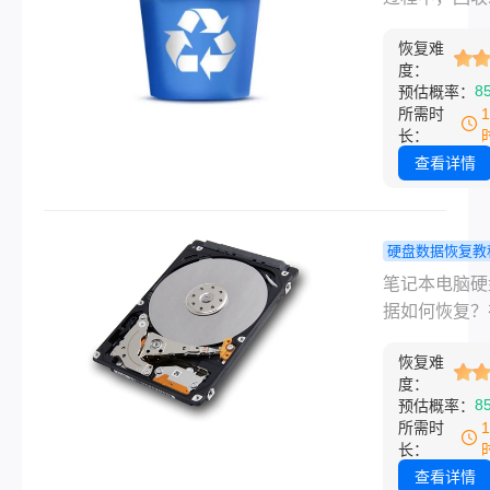
分情况下数据
三个恢复方
我们暂时存放
以找回来的。
恢复难
文件的地方。
度：
文章就把我自
而，有时我们
8
预估概率：
过的、真正有
会不小心清空
所需时
几个办法按从
站，导致一些
长：
到复杂的顺序
的文件被误删
查看详情
来，不管你是
这种情况发生
滑格式化，还
我们不必过于
经用了一段时
心，因为大多
硬盘数据恢复教
都能找到适合
况下，这些文
记本电脑硬
笔记本电脑硬
的方案。
然有机会被恢
据如何恢复
据如何恢复？
那么如何恢复
三种恢复方
公生活中，许
回收站呢？下
知道吗
恢复难
使用电脑都会
介绍一些恢复
度：
硬盘损坏，硬
8
预估概率：
回收站中文件
据丢失的问题
所需时
法。
电脑中一般有
长：
盘/D盘/E盘
查看详情