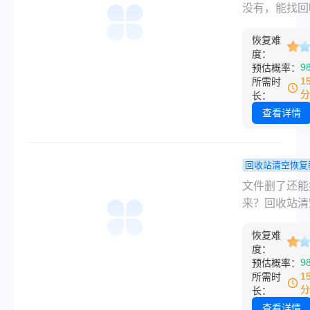
比用什么软件
也没有怎么
没有，能找回
要。
回？说说我
说说我试过的
的真办法！
恢复难
法先直接说结
度：
能找回，但前
9
预估概率：
你清空回收站
1
所需时
没再往那个盘
分
长：
过东西。 这
查看详情
接决定数据是
“覆盖”，比用
件都关键——
回收站清空恢复
删除只是把文
文件不小心
文件删了还能
“门牌号”撕了
回收站没有
来？回收站清
本身还躺在硬
找回？别慌
文件大概率还
里；但只要新
些办法我试
恢复难
回，但前提是
度：
住了进去，原
删除之后到发
9
预估概率：
就被物理抹掉
前，没再往那
1
所需时
仙也难救。一
里存过新东西
分
长：
心的真实经历
为删除只是把
查看详情