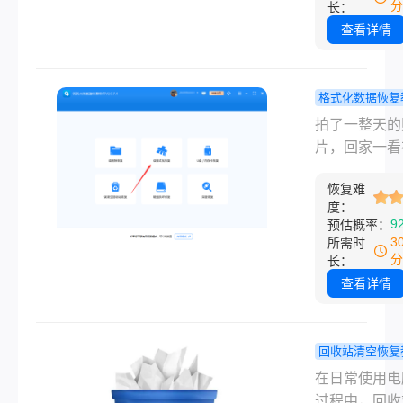
长的记录，全
分
长：
了。别急着绝
查看详情
摄像机卡格式
怎么恢复这个
题，其实有不
格式化数据恢复
谱的办法可以
佳能相机格
拍了一整天的
本文会从最简
了怎么恢复
片，回家一看
免费方法讲到
急着绝望，
卡被格式化了
工具，按从易
招真的能找
恢复难
我自己就遇到
度：
的顺序来，你
片！
种事，当时脑
9
预估概率：
自己的情况选
片空白。佳能
3
所需时
行。先说最关
格式化了怎么
分
长：
一句话：发现
复？是不是照
查看详情
化之后，立刻
没了？先别慌
往卡里写入任
后来折腾了一
西，这一步做
现，只要你格
回收站清空恢复
了，恢复成功
之后没有往卡
如何恢复清
在日常使用电
翻好几倍。
续拍新照片，
收站？来试
过程中，回收