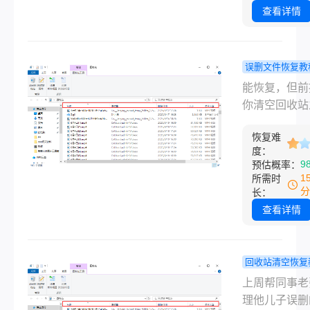
入上周我同事
上，只要没被
查看详情
张，急着把旧
据覆盖，就有
空间装新项目
找回来。为什
一快点了“格式
个前提比用什
误删文件恢复教
愣了三秒后他
法都关键？因
么恢复删除
能恢复，但前
都变了：“完
盖程度直接决
件？亲测有
你清空回收站
复率——每往
方法分享!
没再往那个盘
写一次数据，
恢复难
过新东西。 
于在原文件上
度：
除只是把硬盘
9
预估概率：
脚，踩多了就
空间标记成“
1
所需时
没了。
盖”，实际数
分
长：
原地躺着，只
查看详情
没写新数据把
掉，就有很大
找回来。这个
回收站清空恢复
比用什么软件
win11删除
上周帮同事老
键——因为一
怎么找回？
理他儿子误删