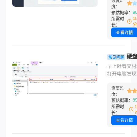
靠谱的办法
恢复难
全没了——N
白。别慌，这
度：
盘一直在循环
9
预估概率：
按从免费到付
盖，新录像把
1
所需时
从简单到复杂
顶掉了。当时
分
长：
序，把我自己
咯噔一下，这
查看详情
和帮别人处理
出了什么事没
几个办法说清
像，责任说不
覆盖误删、回
后来折腾了好
硬
常见问题
清空、U盘文
天，总算把大
病了数据还
早上赶着交材
失、格式化、
关键时间段的
吗？自己先
打开电脑发现
损坏这些常见
捞回来了。如
试，搞不定
盘不见了；或
况，你对号入
也遇到了监控
西安这几家
恢复难
一滑，把存了
行。
硬盘循环覆盖
度：
年的照片文件
8
预估概率：
恢复的问题，
Shift+Dele
所需时
着骂设备，先
干净——遇到
长：
下面这几个办
事，脑子里只
查看详情
从免费到付费
个念头：东西
简单到复杂都
不能找回来？