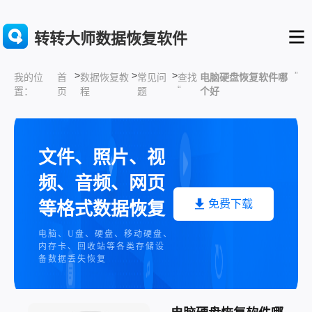
转转大师数据恢复软件
>
>
>
”
首
数据恢复教
常见问
查找
电脑硬盘恢复软件哪
我的位
“
页
程
题
个好
置：
文件、照片、视
频、音频、网页
免费下载
等格式数据恢复
电脑、U盘、硬盘、移动硬盘、
内存卡、回收站等各类存储设
备数据丢失恢复