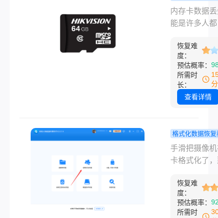
内存卡数
程
内存卡数据丢
失要怎么恢
能是许多人都
三个方法助
历过的令人沮
回！
恢复难
问题。无论是
度：
着珍贵照片、
9
预估概率：
文件，还是个
1
所需时
据，一旦内存
分
长：
的数据丢失，
查看详情
会引发恼人的
扰。接下来，
们一起探讨一
格式化数据恢复
存卡数据丢失
摄像机卡格
手滑把摄像机
么恢复方法。
了还能找回
卡格式化了，
吗？试过这
瞬间心都凉了
办法，真的
恢复难
里面可能存着
度：
戏！
月的拍摄素材
9
预估概率：
礼、旅行、孩
3
所需时