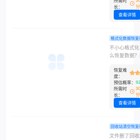
3
所需时
据覆盖。所以
一反应是往硬
分
长：
现格式化了，
拷之前备份过
查看详情
件事就是立刻
分文件，我隔
使用这个盘。
话喊停。然后
把硬盘拔下来
格式化数据恢复
通电，先送到
不小心格式
不小心格式化
里。说实话，
怎么恢复数
么恢复数据？
我心里也没底
盘、硬盘误
概率不小。但
按下面这套顺
化后，我试
恢复难
几乎全看一件
度：
下来，大部分
几个靠谱方
格式化之后，
9
预估概率：
回来了。这篇
没有再往这个
3
所需时
写当时用的方
存新东西。因
分
长：
式化只是把文
查看详情
记成“可覆盖”
还在，一旦写
东西，就可能
回收站清空恢复
盖。所以先停
误删文件回
文件删了回收