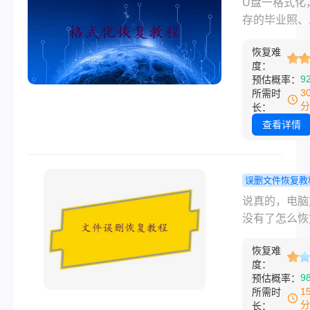
U盘一格式化
删除了怎么恢
大部分情况下
复？亲测有
存的毕业照、
方法，你可以
机会恢复的。
几种找回手
文档、好几年
自己的情况选
文章我按从简
在这了！
恢复难
资料好像瞬间
度：
复杂、从免费
了，当时那个
9
预估概率：
费的顺序，把
真的崩。去年
3
所需时
试过的几个靠
己就踩过这个
分
长：
法全列出来，
——给U盘装
查看详情
着做就行。
时候选错了盘
个确认点下去
个U盘被快速
误删文件恢复教
化，几十个G
脑文件没有
说真的，电脑
全没了。后来
么恢复？回
没有了怎么恢
了一晚上，大
清空了也别
个问题，我自
数据居然真的
这几招亲测
恢复难
碰到过不止一
来了。所以U
度：
回来！
去年换电脑的
9
预估概率：
化怎么恢复这
候，把旧硬盘
1
所需时
事，核心就一
去想拷点东西
分
长：