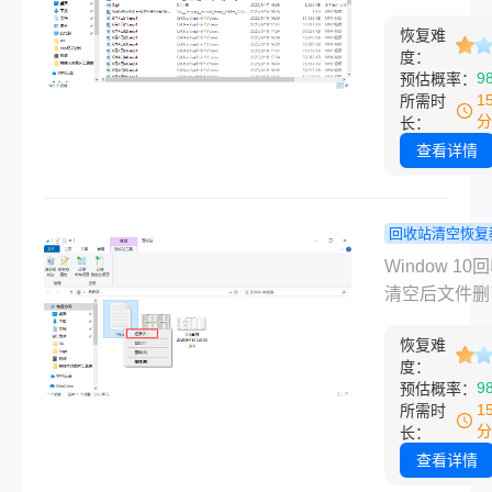
盖了，神仙也
之后别慌，
业论文，电话
救。
个办法实测
恢复难
声音都变了：
度：
D盘拷了个电
9
预估概率：
后发现论文没
1
所需时
我第一反应是
分
长：
他：“别动电脑
查看详情
他本来想赶紧
一份回来，被
住了。后来用
回收站清空恢复
扫出来，文件
文件删了能
Window 10
无损，他直接
吗？Windo
清空后文件删
顿烧烤。这件
回收站清空
找回吗？能恢
我意识到：9
真实挽救手
恢复难
但前提是你清
度：
恢复失败，都
收站后，没有
9
预估概率：
为误删后还在
个文件原来所
1
所需时
用那个盘。 
磁盘分区（比
分
长：
把我常用的几
盘、D盘）写
查看详情
Win11文件
新数据。回收