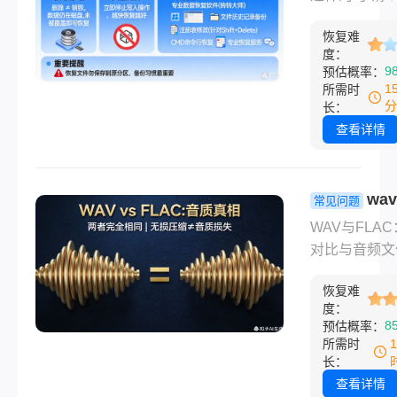
式化”提示？
恢复？清空
精心整理文件
慌，有救！
恢复难
一个不小心，
度：
要的工作报告
9
预估概率：
贵的家庭照片
1
所需时
积攒多年的学
分
长：
料，永久删除
查看详情
空了回收站。
间，心跳漏了
——“完了，
wa
常见问题
都清空了，文
flac哪个音
WAV与FLA
不是彻底没救
音质真相与
对比与音频文
安全的完美
数据恢复指南
衡！
恢复难
格式音质解析
度：
字音频领域，
8
预估概率：
和FLAC都是
所需时
频格式的佼佼
长：
但它们在技术
查看详情