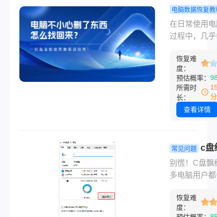
收站已经清空
电脑数据恢复教
有更糟的，比
脑不小心删
在日常使用电
动硬盘突然提示
西怎么找回
过程中，几乎
要格式化才能
一份超全数
人都曾有过这
用”，一点击
复实战指南
恢复难
惊魂一刻：手
化，里面存了
度：
滑，误将重要
9
预估概率：
的照片、视频
拖进了回收站
1
所需时
了
空；或是按住Sh
分
长：
键彻底删除后
查看详情
惊醒；又或者
格式化磁盘、
重装后才想起
c盘
常见问题
文件夹尚未备
怎么清理c
别慌！C盘飘
那种瞬间袭来
间？这些方
多电脑用户都
虑与无助感，
你轻松清理
到的“头号公敌
很多人都深有
恢复难
不仅会导致系
会。
度：
行缓慢、程序
8