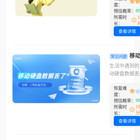
简单到复杂、
度：
从未停止。有
8
预估概率：
费到付费的顺
“SSD全面碾
所需时
把我实际试过
HDD”，也有
长：
实有效的方法
“HDD性价比
查看详情
个讲清楚。不
高”。那么机
是刚误删还是
和固态硬盘哪
过了好几天，
呢？本文从性
移
常见问题
都能找到适合
价格、寿命、
数据丢了？
生活中遇到的
的方案。
等维度深度解
慌！3 种恢
动硬盘数据丢
助您找到最适
法！
场景真的太常
方案。
恢复难
—— 可能是
度：
按了 Shift+De
9
预估概率：
把重要工作文
1
所需时
了，也可能是
分
长：
文件时手滑拖
查看详情
收站没注意，
想找的时候发