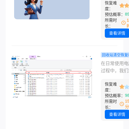
呢？本文将系
恢复难
件瞬间变得无
这些实用技术
绍多种数据恢
度：
问时，那种焦
案。
8
预估概率：
法，包括适用
是真实存在的
所需时
况、详细操作
时，“恢复数
长：
和注意事项，
多少钱？”自
查看详情
您在数据丢失
最迫切的问题
够迅速行动，
憾的是，1TB
限度地挽回珍
数据恢复并没
回收站清空恢复
息。
一标价，费用
电脑最近删
在日常使用电
巨大，从几百
文件怎么恢
过程中，我们
上万元都有可
种高效方法
会遇到误删文
那么1t硬盘
析！
恢复难
情况。无论是
度：
一般多少钱呢
的工作文档、
9
预估概率：
文将为您解析
的照片，还是
1
所需时
价格的关键因
整理的音乐视
分
长：
并提供实用建
一旦被删除，
查看详情
能让人心急如
幸运的是，根