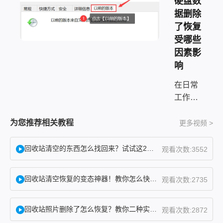
硬盘数
据删除
了恢复
受哪些
因素影
响
在日常
工作和
生活
中，误
为您推荐相关教程
更多视频 >
删文件
并清空
回收站清空的东西怎么找回来？试试这2个找回方法！
观看次数:3552
回收站
是许多
回收站清空恢复的变态神器！教你怎么快速找回！
观看次数:2735
电脑用
户都会
回收站照片删除了怎么恢复？教你二种实用找回方法！
遇到的
观看次数:2872
棘手问