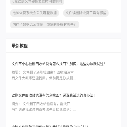
u盘误删文件要恢复受时间限制吗
电脑恢复系统会丢失哪些数据
文件误删除恢复工具有哪些
内存卡数据怎么恢复，恢复的步骤有哪些？
最新教程
文件不小心被删回收站没有怎么找回？别慌，这些办法我试过！
摘要：
文件删了还能找回来？回收站清空
后文件大概率还能找回，但前提是你从删除
之后到发现之前，没再往那个盘里存过新东
西。因为删除只是把文件标记成“可覆盖”，
真实数据还在磁盘上待着。这个前提比用什
误删文件回收站也没有怎么找回？说说我试过的真办法！
么方法都关键——只要被新数据盖住了，神
摘要：
文件删了回收站也没有，能找回
仙软件也救不回来。前阵子同事小李给客户
吗？说说我试过的真办法先直接说结论：能
做方案，晚上赶工误把存了三天素材的文件
找回，但前提是你清空回收站之后没再往那
夹删了，回收站也顺手清空。他给我打电话
个盘里存过东西。 这一步直接决定数据是
时声音都变了，第一
否被“覆盖”，比用什么软件都关键——因为