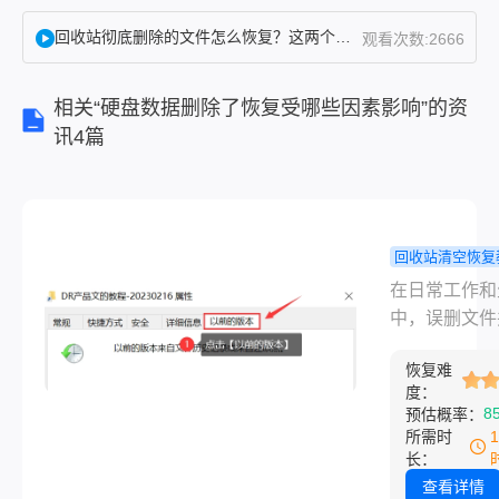
题。当
回收站彻底删除的文件怎么恢复？这两个方法了解下！
观看次数:2666
你发现
重要文
相关“硬盘数据删除了恢复受哪些因素影响”的资
件被永
讯4篇
久删除
时，不
要惊
慌！实
际上，
回收站清空恢复
清空回
电脑回收站
在日常工作和
收站并
了怎么恢复
中，误删文件
不意味
荐8个实用
空回收站是许
着文件
法！
恢复难
脑用户都会遇
数据彻
度：
棘手问题。当
8
底消
预估概率：
现重要文件被
所需时
失，只
删除时，不要
长：
要及时
慌！实际上，
查看详情
采取正