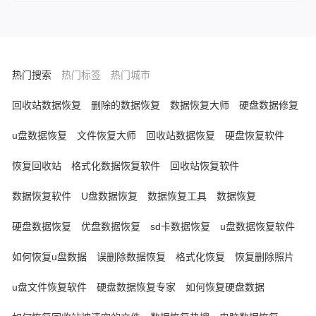
复无果的情况下，我们可以试试转转大师数
据恢复软件的深度恢复来扫描一下文件，深
度恢复是可以更全面更细致扫描，最大可能
的帮我们找回文件的一个功能。那么要如何
使用深度恢复来帮助我们恢复数据呢？下面
热门搜索
热门标签
热门城市
来给大家讲一下操作步骤吧。
回收站数据恢复
删除的数据恢复
数据恢复大师
硬盘数据修复
u盘数据恢复
文件恢复大师
回收站数据恢复
硬盘恢复软件
恢复回收站
格式化数据恢复软件
回收站恢复软件
数据恢复软件
U盘数据恢复
数据恢复工具
数据恢复
硬盘数据恢复
优盘数据恢复
sd卡数据恢复
u盘数据恢复软件
如何恢复u盘数据
误删除数据恢复
格式化恢复
恢复删除照片
u盘文件恢复软件
硬盘数据恢复专家
如何恢复硬盘数据