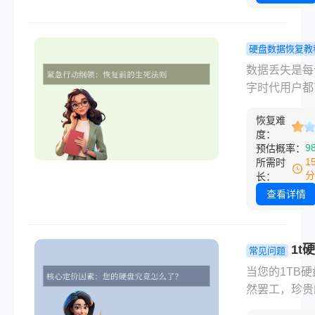
回收站并不意
确措
文件数据彻底
施，大
失，只要及时
硬盘数据恢复教
部分文
正确措施，大
盘删除的东
件都能
数据丢失是每
文件都能成功
么恢复？从
成功
字时代用户都
复。那么电脑
站到专业机
面临的噩梦。
站清空了怎么
复指南
恢复难
是误删文件、
呢？本文将详
度：
化硬盘还是系
9
预估概率：
绍8种常用且
溃，硬盘数据
1
所需时
恢复方法，帮
都有多种方法
分
长：
从不同角度解
选。恢复成功
查看详情
一难题。关键
要取决于数据
住：发现误删
后立即采取的
立即停止向原
以及选择的恢
1t
常见问题
写入任何新数
法是否匹配丢
据恢复一般
当您的1TB硬
这是提高恢复
景。那么硬盘
钱指南：了
然罢工，珍贵
率的核心原则
的东西怎么恢
用与关键因
片、重要的工
面让我们逐一