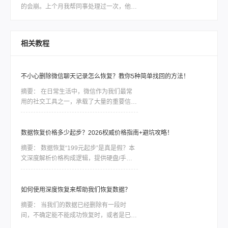
而，市面上各种各样的电脑硬盘恢复软件让
的会崩。上个月我帮同事处理过一次，他那
人眼花缭乱，我们应该如何选择呢？本文将
个用了三年的移动硬盘突然不认盘了，里面
会为大家详细介绍一款备受好评的电脑硬盘
全是项目资料，急得他在工位上直拍桌子。
恢复数据软件，帮助大家解决这一难题。
当时我也是满头问号：怎样恢复坏的硬盘数
相关教程
据？后来折腾了大半天才把东西捞回来大部
分。如果你现在也正在为硬盘出问题发愁，
先别慌，这篇会按从简单到复杂、从免费到
不小心删除微信聊天记录怎么恢复？教你5种简单找回的方法！
付费的顺序，把我试过靠谱的几个方法都告
诉你，重点解决怎样恢复坏的硬盘数据这个
摘要：
在日常生活中，微信作为我们最常
问题。
用的社交工具之一，承载了大量的重要信息
和珍贵回忆。然而，有时候由于误操作或其
他原因，我们可能会不小心删除微信聊天记
录，这无疑会给我们的生活带来不便。幸运
数据恢复价格多少起步？2026权威价格指南+避坑攻略！
的是，微信提供了一些内置的恢复功能，同
摘要：
数据恢复“199元起步”是真是假？本
时还有第三方工具可以帮助我们恢复已删除
文深度解析价格构成逻辑，提供硬盘/手机/
的聊天记录。那么不小心删除微信聊天记录
服务器等10+场景真实报价（附2026市场调
怎么恢复呢？本文将详细介绍几种有效的恢
研数据），揭露低价陷阱，教您3步识别靠
复方法，希望能帮到您。
谱机构。文末重点提供：误删除/误格式化
如何使用深度恢复来帮助我们恢复数据？
等逻辑故障的低成本自救方案——转转大师
摘要：
当我们的数据已经删除有一段时
数据恢复软件详细操作指南，助您安全高效
间，不确定能不能成功恢复时，或者是已经
挽回数据，避免花冤枉钱！
使用其他的恢复功能或者其他的恢复软件恢