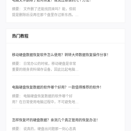
电脑文件删除了如何恢复？我试过靠谱的几个方法！
删除只是把文件的“门牌号”撕了，数据本身
摘要：
文件删了还能找回来吗？能，但前
还躺在硬盘里；但只要新数据住了进去，原
提是删除后没再往那个盘里存过新东西。电
文件就被物理抹掉，神仙也难救。一段糟心
脑文件删除了如何恢复，核心就一句话：文
的真实经历上周我表哥干了一件事，差点把
件还在磁盘上，只是系统把这块空间标记成
自己电脑拍烂。他在整理旧照片，想删掉一
“可覆盖”了。一旦你继续写入新数据，才会
堆模糊的重复图，结果
热门教程
真把原来的文件盖掉。盖掉的部分，用什么
软件都救不回来。所以，发现误删之后，第
一件事是“停手”，不是找软件。
移动硬盘数据恢复软件怎么使用？转转大师数据恢复操作分享！
摘要：
日常办公的时候，移动硬盘是非常
重要的随身资料储存设备，因此比起电脑本
地的硬盘，移动硬盘更加容易出现数据丢
失、误删等情况。一些重要的数据如果没有
备份，那么造成的损失将是难以估量的，因
电脑硬盘恢复数据的软件哪个好用？一款值得推荐的软件！
此市场对移动硬盘数据恢复软件的需求是非
摘要：
电脑硬盘恢复数据的软件哪个好
常大，今天我们就针对转转数据恢复大师数
用？在日常使用电脑过程中，不可避免地会
据恢复这款软件，讲讲如何利用工具恢复丢
遇到电脑硬盘数据丢失或损坏的情况。无论
失的数据。
是因为误操作、磁盘故障还是病毒攻击，我
们都面临着一种紧迫感，需要尽快找到一款
怎样恢复坏的硬盘数据？亲测几个真正管用的恢复办法！
稳定可靠的软件来恢复我们的宝贵数据。然
摘要：
说真的，硬盘出问题那一刻心态真