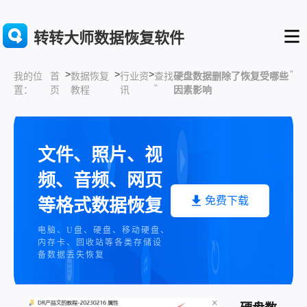
转转大师数据恢复软件
>
>
>
”
首
数据恢复
行业资
查找
硬盘数据删除了恢复受哪些
我的位
“
页
教程
讯
因素影响
置：
文件、照片、视
频、音频、网页
免费下载
等格式数据恢复
电脑、U盘、硬盘、移动硬盘、
内存卡、回收站等各类存储设
备数据丢失恢复