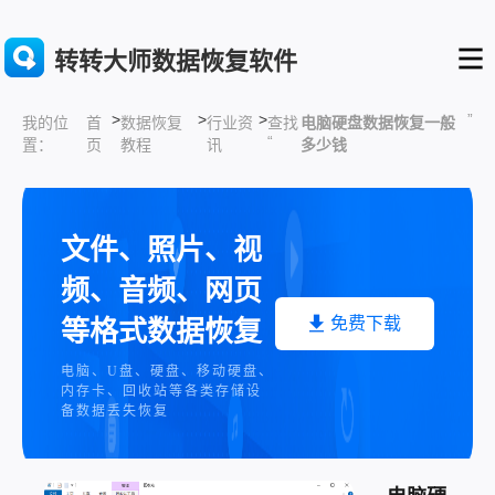
转转大师数据恢复软件
>
>
>
”
首
数据恢复
行业资
查找
电脑硬盘数据恢复一般
我的位
“
页
教程
讯
多少钱
置：
文件、照片、视
频、音频、网页
免费下载
等格式数据恢复
电脑、U盘、硬盘、移动硬盘、
内存卡、回收站等各类存储设
备数据丢失恢复