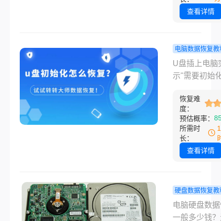
定。我自己就
查看详情
过一次：去年
桌面的时候，
Shift把一堆
电脑数据恢复教
删了，过了两
盘初始化了
U盘插上电脑
发现里面夹着
恢复吗？试
示"需要初始化
重要的合同扫
种办法，说
者"需要格式化
件。当时也是
些真有用！
恢复难
进去一看文件
度：
不行，后来试
了，这种感觉
8
预估概率：
种方法总算找
溃了。尤其是
所需时
了。
存了好几年的
长：
和工作文档，
查看详情
人不知道该怎
办。u盘初始
恢复？这篇文
硬盘数据恢复教
从简单到复杂
脑硬盘数据
电脑硬盘数据
序，把亲测和
一般多少钱
一般多少钱？