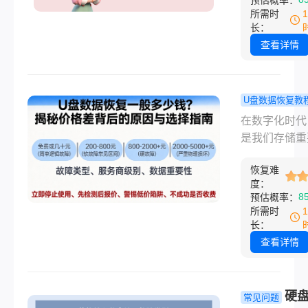
预估概率：
人困惑不已。
其价值往往远
所需时
脑本身。一旦
长：
误删除、硬盘
查看详情
坏、病毒攻击
统崩溃，数据
便成了最后的
U盘数据恢复教
稻草”。然而
数据恢复一
在数字化时代
寻求这项服务
少钱？揭秘
是我们存储重
第一个浮现在
差异背后的
件、工作资料
的问题通常是
与选择指南
恢复难
贵回忆的常用
脑恢复数据一
度：
具。然而，意
8
预估概率：
少钱？
是突如其来—
所需时
删除、格式化
长：
理损坏……当
查看详情
丢失的恐慌袭
紧随其后的一
题就是：u盘
硬
常见问题