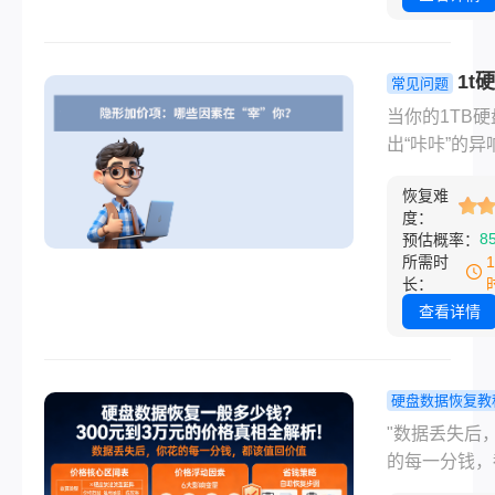
魂：2t硬盘
一般多少钱？
1t
常见问题
盘数据恢复
当你的1TB硬
钱？拒绝坐
出“咔咔”的异
价，这份透
是在电脑前彻
目表请收好
恢复难
死”不认盘时
度：
仅是硬件的崩
8
预估概率：
更是数据的生
所需时
机。此刻，普
长：
软件修复已是
查看详情
车薪，唯有“
术”方有一线
但这把“手术刀
硬盘数据恢复教
格，绝非一笔
盘数据恢复
"数据丢失后
目，它是一场
多少钱？30
的每一分钱，
障程度、硬件
3万元的价
值回价值。"