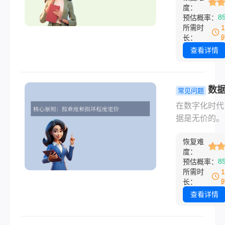
度：
的心往往会瞬
8
预估概率：
入谷底。那里
所需时
多年的家庭照
长：
重要的工作文
查看详情
珍贵的成长记
录……硬盘有
数据无价。此
数
常见问题
唯一的希望便
多少钱怎么
在数字化时代
助于专业的数
费？一文读
据是无价的。
复机构。然而
有收费门道
盘突然罢工、
个现实的问题
恢复难
意外被删，或
摆在眼前：硬
度：
遭遇病毒时，
8
预估概率：
了数据恢复一
恢复”就成了
所需时
少钱？
救命稻草。然
长：
面对市场上从
查看详情
到上万元不等
价，许多人一