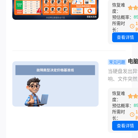
与技术门槛共
全解析！
恢复难
生活的今天，
定的豪赌。
度：
数据丢失已成
8
预估概率：
态。当电脑突
所需时
出"无法读取"
长：
或是移动硬盘
查看详情
底"失联"，最
莫过于"恢复
少钱"。作为深
电
常见问题
领域多年的博
恢复一般需
当硬盘发出异
我每天收到上
费多少钱？
响、文件突然
求助信息——
百到数万元
或系统提示"
硬盘数据恢复
价逻辑全解
恢复难
格式化"时，
多少钱？"今
度：
复服务往往成
8
预估概率：
将用最清晰的
后的救命稻草
所需时
表格，揭开数
项技术服务的
长：
复市场的价格
标准却像一团
查看详情
雾，助你避免
——从免费自
价账单"惊吓