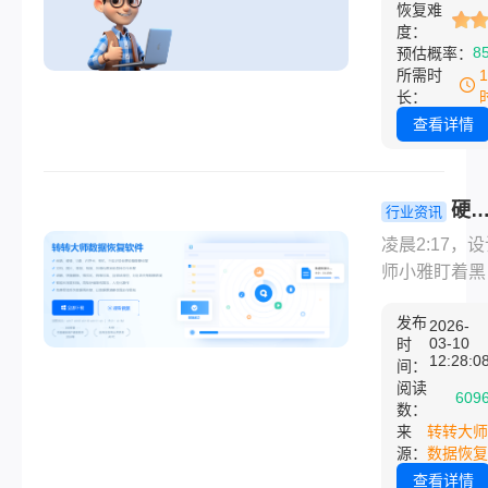
恢复难
恢复涉及多种
度：
和技术难度，
8
预估概率：
从百元到数万
所需时
等。那么数据
长：
一般多少钱呢
查看详情
文将详细解析
构成、影响因
省钱技巧，助
硬
行业资讯
容应对数据危
数据恢复一
凌晨2:17，
多少钱？202
师小雅盯着黑
最新价格指
的笔记本，手
+5种实测有
发布
冰凉——昨晚
2026-
03-10
时
方法!
夜完成的婚礼
12:28:0
间：
拍精修图
阅读
609
（300+张RA
数：
来
转转大师
原片），因误
源：
数据恢复
点"格式化"彻
查看详情