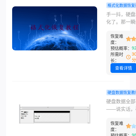
坑，几年前把
格式化数据恢复
孩子的
里几百张孩子
硬盘格式化
手一抖，硬盘
照片误
片误删了，急
恢复数据吗
化了。那一瞬
删了，
头大汗。好在
享一些实用
子里只剩一个
慢慢摸清了门
法！
恢复难
题：硬盘格式
度：
大部分照片都
能恢复数据吗
9
预估概率：
回来。
案是——大概
3
所需时
能，但你得快
分
长：
多人误以为格
查看详情
等于"彻底删除
实不是。格式
是把文件索引
硬盘数据恢复教
了，真正的数
盘数据全部
硬盘数据全部
躺在硬盘扇区
怎么找回？
——说实话，
只要没被新数
慌，这几个
这事的人第一
盖，就有机会
能救！
恢复难
基本都是脑子
来。这篇文章
度：
一声。我自己
9
预估概率：
易到难、从免