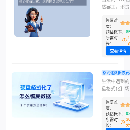
明智地解决问
钱指南：了
然罢工，珍贵
用与关键因
片、重要的工
恢复难
件瞬间变得无
度：
问时，那种焦
8
预估概率：
是真实存在的
所需时
时，“恢复数
长：
多少钱？”自
查看详情
最迫切的问题
憾的是，1TB
数据恢复并没
格式化数据恢复
一标价，费用
硬盘格式化
生活中遇到的
巨大，从几百
么恢复数据？
盘格式化】场
上万元都有可
实用方法详
真的能让人瞬
那么1t硬盘
恢复难
—— 前几天
度：
一般多少钱呢
姨拿着 U 盘
9
预估概率：
文将为您解析
我，说插电脑
3
所需时
价格的关键因
“需要格式化
分
长：