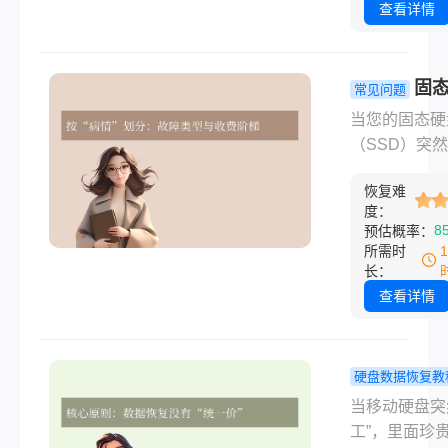
并提供实用建
用”，她点了
查看详情
里面孙子的毕
全没了；还有
自己，上周清
固
常见问题
动硬盘，手滑
数据恢复一
当您的固态硬
工作文档的分
要收费多少
（SSD）突然
了 “快速格式
一篇看懂所
工”，重要的
反应过来时界
费门道！
恢复难
件、珍贵的家
跳完了，当时
度：
片或多年的项
8
预估概率：
凉了半截。不
料可能瞬间岌
所需时
盘，U 盘、
危。在焦急寻
长：
也一样，不管
决方案时，一
查看详情
格式化，还是
现实的问题摆
Shift+Delet
前：固态硬盘
件、拖拽时不
恢复一般需要
硬盘数据恢复教
丢了，大家第
多少钱？答案
动硬盘数据
当移动硬盘突
应肯定是 “还
价格范围极广
价格全解析
工”，里面珍
来不？”那么
几百元到上万