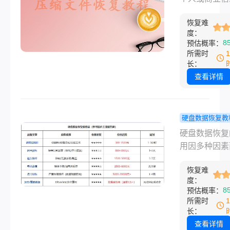
格指南分析
多少钱呢？本
重要工具，一
恢复难
将详细介绍硬
现故障，可能
度：
数据恢复的费
致宝贵的数据
8
预估概率：
及其影响因素
失。对于那些
所需时
帮助用户更好
行定期备份的
长：
理解和应对这
来说，数据恢
查看详情
问题。
成为了挽回损
最后一道防线
而，数据恢复
硬盘数据恢复教
的成本往往不
盘数据恢复
硬盘数据恢复
具体收费情况
多少钱？硬
用因多种因素
于多种因素。
据恢复价格
异，这些因素
硬盘坏了数据
理分享！
恢复难
但不限于故障
一般多少钱呢
度：
型、硬盘类型
8
预估概率：
文将深入探讨
据重要性、恢
所需时
损坏后数据恢
度、硬盘容量
长：
一般费用，并
务商资质及紧
查看详情
一些实用建议