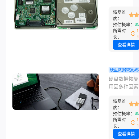
人处理过的办
据恢复报价
是在工作还是
说一遍。覆盖
复方法~
恢复难
中，都可能会
示初始化、误
度：
硬盘数据丢失
8
预估概率：
化、文件消失
题，硬盘恢复
所需时
仍在、U盘无
是大家比较关
长：
等常见情况。
问题之一。今
查看详情
编就和大家聊
硬盘数据恢复
相关问题并提
硬盘数据恢复教
个好用的硬盘
盘数据恢复
硬盘数据恢复
恢复方法。
多少钱？快
用因多种因素
看真实价格
异，包括数据
恢复难
的原因、数据
度：
小、恢复难度
8
预估概率：
务商的资质和
所需时
水平，以及紧
长：
度等。那么硬
查看详情