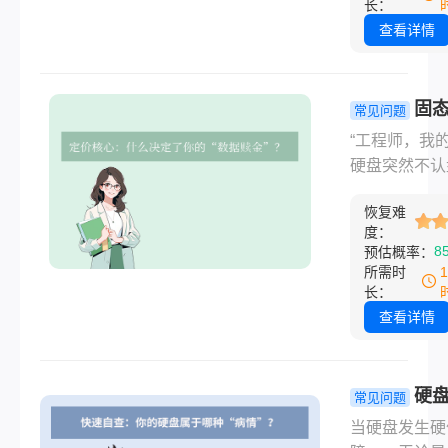
贵照片、重要
长：
作文件、精心
查看详情
的资料突然无
取，指示灯微
烁却再无反应
固
常见问题
那一刻的慌乱
数据恢复一
“工程师，我
助，相信很多
少钱？技术
硬盘突然不认
有体会。数据
的“赎金”与
了，里面是公
复，这项看似
选择！
恢复难
年的项目资料
的服务，正成
度：
复数据要多少
8
预估概率：
字时代越来越
能救回来吗？”
所需时
的“刚需”。然
恢复工程师每
长：
面对服务商报
会听到这样焦
查看详情
时，从几百到
询问。与清脆
的价格差异，
删除键的瞬间
令人困惑不已
同，固态硬盘
硬
常见问题
动硬盘数据恢
（SSD）的
损坏恢复数
当硬盘发生硬
底需要多少钱
失往往更沉默