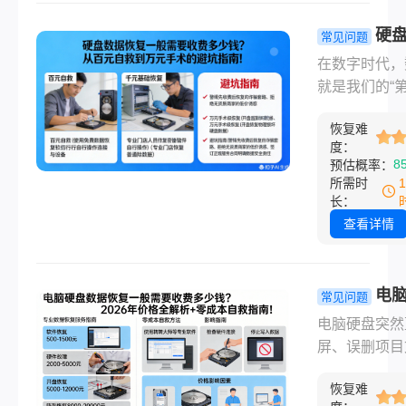
复到数万元的
开盘，价格跨
硬
常见问题
大令人咋舌。
恢复一般需
在数字时代，
电脑数据恢复
费多少钱？
就是我们的“
需要收费多少钱
元自救到万
命”。当硬盘发
呢？本文将通
术”的避坑
恢复难
咔”异响，或
障类型、技术
度：
了存有十年回
8
预估概率：
度、存储介质
照片时，焦虑
所需时
维度，为您揭
助往往让人病
长：
据恢复的定价
投医。然而，
查看详情
码。
恢复行业水深
测，2026年
天，价格早已
电
常见问题
简单的“按GB
数据恢复一
电脑硬盘突然
费”，而是一
要收费多少
屏、误删项目
障类型、硬件
2026年价
件、格式化后
与技术门槛共
析+零成本
恢复难
觉重要资料消
定的精密博弈