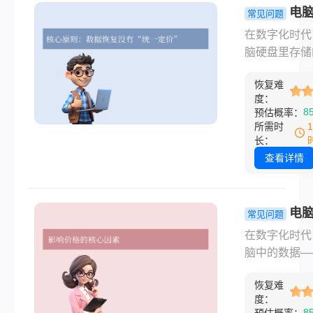
水：数据恢复
电
常见问题
钱怎么收费？
恢复一般需
在数字化时代
么价格差距如
费多少钱 
脑硬盘里存储
大？
说清所有收
能是无价的家
道！
恢复难
片、多年的工
度：
件、或是至关
8
预估概率：
的商业数据。
所需时
硬盘损坏、误
长：
或遭遇病毒，
查看详情
焦急与无助感
言喻。此时，
恢复就成了“
电
常见问题
根救命稻草”
数据一般多
在数字化时代
而，当您联系
钱？一篇看
脑中的数据—
服务商时，得
有费用与选
贵的家庭照片
报价可能从几
恢复难
要的工作文件
到上万元不等
度：
年的心血项目
8