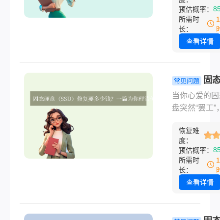
失的风险。此
8
预估概率：
盘损坏的"伤势
“修复硬盘要
所需时
重。本文将为
钱？”成为最
长：
开价格迷雾，
问题。然而答
查看详情
实用参考与避
不简单，维修
南。
从几十元到上
都可能出现。
固
常见问题
硬盘修复一般
（SSD）修
当你心爱的固
少钱呢？本文
般要多少钱
盘突然“罢工”
面解析影响硬
篇为你理清
的照片、重要
复价格的关键
的指南！
恢复难
作文件瞬间变
素，帮助你做
度：
不可及时，除
8
预估概率：
智决策。
虑，你脑海中
所需时
切的问题恐怕
长：
“修好它要花
查看详情
钱？”这个问
案远比机械硬
杂得多。固态