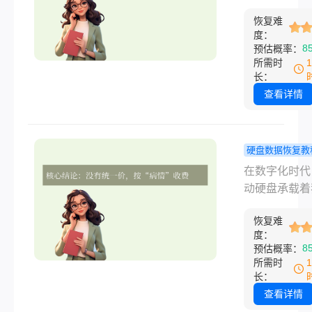
几百到上万
片、重要的工
式化了怎么恢
等，并没有一
用之谜！
恢复难
件、多年的积
据呢？
定的“标价”。
度：
间岌岌可危时
8
预估概率：
费完全取决于
据恢复就成了
所需时
的“病情”严重
的希望。然而
长：
要理解这笔费
打听价格，从
查看详情
我们需要走进
元到上万元不
恢复的“手术室
让人一头雾水
探究竟。
什么价格差异
硬盘数据恢复教
巨大？自己到
动硬盘数据
在数字化时代
要花费多少钱
一般多少钱
动硬盘承载着
文将为您揭开
解析收费标
宝贵的工作资
硬盘数据恢复
恢复难
珍贵的家庭照
的神秘面纱。
度：
无数个人回忆
8
预估概率：
它突然“罢工”
所需时
无法读取时，
长：
焦急与无助感
查看详情
言喻。此时，