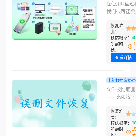
文件变乱码
在使用U盘过
恢复？5大
我们很可能会
效方法+预
文件变成乱码
南！
恢复难
况，这也是让
度：
疼的一个问题
8
预估概率：
至可能让您损
所需时
要的文件和数
长：
那么，u盘文
查看详情
码怎么恢复呢
电脑数据恢复教
Shift+Del
文件被彻底删
还能找回来
——比如按了
我试过的几
Shift+Dele
谱办法！
恢复难
清空了回收站
度：
后，很多人第
9
预估概率：
应是“完了，
1
所需时
了”。但其实
分
长：