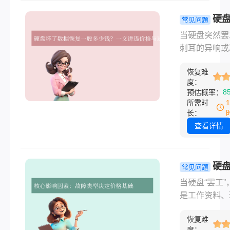
是：没有统一
格！ 数据恢
硬
常见问题
用差异巨大，
数据恢复一
当硬盘突然罢
十元到上万元
少钱？一文
刺耳的异响或
币甚至更高都
价格与避坑
的"无法识别"
能。这并非商
南！
恢复难
间让心跳加速
意定价，而是
度：
那些珍贵的照
8
预估概率：
种关键因素共
重要的工作文
所需时
定。理解这些
多年的积累，
长：
素，才能心中
真要消失无踪
查看详情
数，避免被漫
据恢复成了最
价或低价陷阱
希望，但面对
困。
的价格，焦虑
硬
常见问题
之而来：硬盘
一般要多少
当硬盘“罢工”
数据恢复一般
一篇帮你理
是工作资料、
钱？ 这个问
用迷局的指
照片还是游戏
案远非一个简
恢复难
档，都可能面
数字，它取决
度：