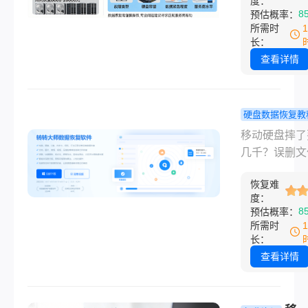
度：
南！
失……“电脑
8
预估概率：
据恢复一般需
所需时
费多少钱”成
长：
职场人、学生
查看详情
心头焦虑。本
焦电脑内置硬
（HDD/SS
硬盘数据恢复教
恢复，基于20
动硬盘数据
移动硬盘摔了
全国30城服
一般多少钱
几千？误删文
研数据，清晰
2026年价
须送修？那么
收费逻辑，并
+逻辑故障0
恢复难
硬盘数据恢复
高成功率自救
度：
救指南！
多少钱呢？本
8
预估概率：
——文末详解
度解析2026
所需时
大师”恢复误删
硬盘数据恢复
长：
式化文件的实
价格逻辑，首
查看详情
骤，帮你守住
威价格参考表
与核心数据！
露“按GB收费
阱，并首推转