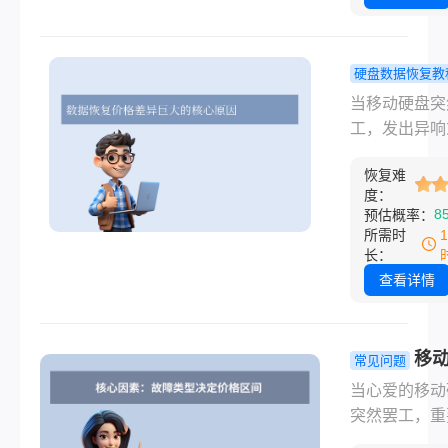
消失。手机相
里仅存模糊预
览，客户下午
硬盘数据恢复教
要终稿。"硬
动硬盘恢复
数据恢复一般
当移动硬盘突
详解：你知
少钱？"她颤
工，发出异响
动硬盘数据
着搜索，眼泪
法读取时，那
一般多少钱
恢复难
在键盘上……
慌感恐怕每个
度：
样的崩溃时刻
都深有体会。
8
预估概率：
你是否也经历
里可能存着多
所需时
过？数据丢失
累的工作文档
长：
恐慌，是数字
贵家庭照片或
查看详情
代每个人的隐
项目资料。面
噩梦。
据危机，我们
心的问题往往
移
常见问题
移动硬盘数据
数据恢复一
当心爱的移动
一般多少钱？
多少钱一个
突然罢工，重
将为您全面解
格差异巨大
件瞬间“消失”