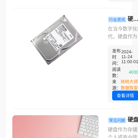
据恢复一般多
呢？以下是对
数据恢复一般
硬
行业资讯
的详细分析：
数据恢复一
在当今数字化
多少钱？来
代，硬盘作为
看这参考报
据存储的主要
及恢复方法
发布
具，其重要性
2024-
11-24
时
言而喻。然而
11:00:0
间：
由于各种原因
阅读
403
如误操作、硬
数：
来
转转大师
故障、病毒攻
源：
数据恢复
等，数据丢失
查看详情
情况时有发生
当面临数据丢
时，用户往往
硬
常见问题
要考虑数据恢
数据恢复一
的费用。那么
硬盘作为存储
少钱？全面
盘数据恢复一
个人或商业信