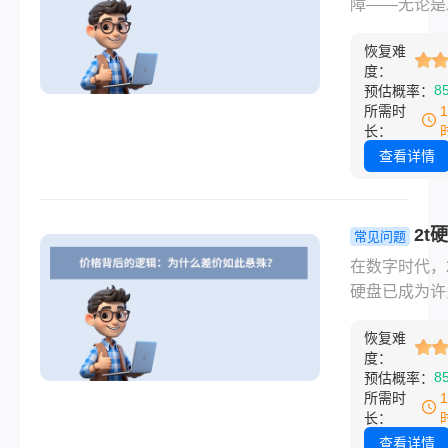
般多少钱？
障——无论是
后又有哪些
更棘手。当您
构成与避坑
令人揪心的“咔
一个“失声”的
析！
恢复难
响，还是彻底
可能永远消失
度：
被电脑识别—
8
预估概率：
贵数据时，第
户最关心的核
所需时
浮上心头的问
题永远是：硬
长：
常是：固态硬
件损坏恢复数
查看详情
据恢复一般多
般多少钱？数
钱？
复行业并非“
价”，而是像
2t
常见问题
断一样，根据“
据恢复一般
在数字时代，2
轻重、设备损
钱？从几百
硬盘已成为许
技术难度进行
救”到上万元
的“数据仓库”
定价。本文将
命”全景解
恢复难
座仓库突然坍
多维度的表格
度：
——无论是误
8
预估概率：
您揭开硬件损
格式化，还是
所需时
据恢复的真实
损坏，用户最
长：
面纱。
的问题往往直
查看详情