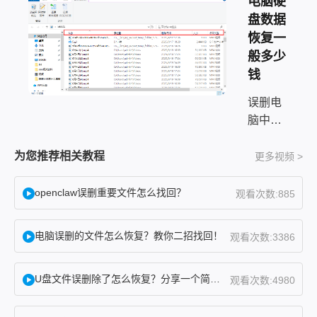
电脑硬
盘数据
恢复一
般多少
钱
误删电
脑中的
照片
——这
为您推荐相关教程
更多视频 >
事我太
有体会
openclaw误删重要文件怎么找回？
观看次数:885
了。上
个月帮
电脑误删的文件怎么恢复？教你二招找回！
观看次数:3386
朋友处
理过一
U盘文件误删除了怎么恢复？分享一个简单恢复方法！
次，她
观看次数:4980
整理桌
面时把