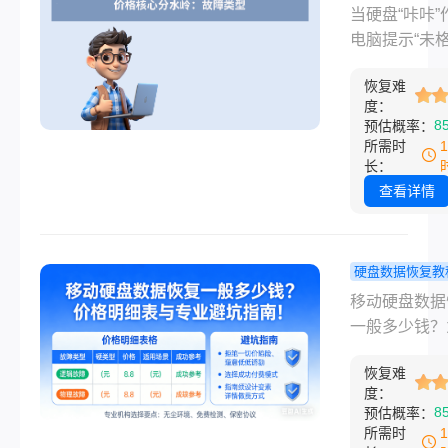
复一般多少钱
数据恢复一
当硬盘“咔咔”
少钱？从百
电脑提示“未
万元的价格
化”，或误删
码！
恢复难
件时，“数据
度：
花多少钱”往
8
预估概率：
户最迫切想知
所需时
问题。2026
长：
数据显示，硬
查看详情
据恢复价格跨
大——从几百
软件自助恢复
硬盘数据恢复教
万元的物理级
动硬盘数据
移动硬盘数据
修复，背后是
一般多少钱
一般多少钱？
类型、技术难
格明细表与
揭开“数据急救
服务模式的复
避坑指南！
恢复难
价密码想象一
弈。
度：
样的场景：移
8
预估概率：
盘里积攒多年
所需时