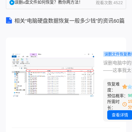
误删u盘文件如何恢复？教你两方法！
观看次数:4522
一整年
的旅行
相关“电脑硬盘数据恢复一般多少钱”的资讯60篇
照片全
删了，
回收站
也顺手
清空，
误删文件恢复教
当时在
脑照片删了
误删电脑中的
电话里
恢复吗？我
——这事我太
都快哭
的几个靠谱
会了。上个月
了。我
法！
恢复难
友处理过一次
自己也
度：
整理桌面时把
踩过类
9
预估概率：
年的旅行照片
1
所需时
似的
了，回收站也
分
长：
坑，几
清空，当时在
查看详情
年前把
里都快哭了。
手机里
己也踩过类似
几百张