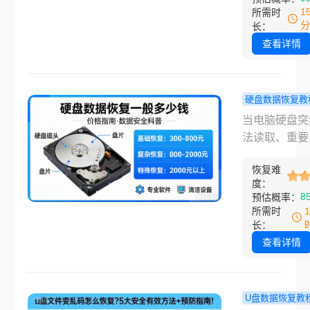
历过一次，去
1
所需时
付费的顺序，
节假期结束回
分
长：
正管用的恢复
班，打开电脑
查看详情
全列出来，照
盘直接没了，
就行。
都不见了，里
着三年的项目
硬盘数据恢复教
和几百张家庭
盘数据恢复
当电脑硬盘突
片。当时整个
多少钱？20
法读取、重要
懵的，好在忍
最新价格全
被误删，或者
没乱点，最后
与省钱攻略
恢复难
硬盘发出“咔咔
据找了回来。
度：
响时，焦虑感
8
预估概率：
会瞬间涌上心
所需时
此时，除了担
长：
据能否找回，
查看详情
最关心的问题
于：“硬盘数
一般多少钱？
U盘数据恢复教