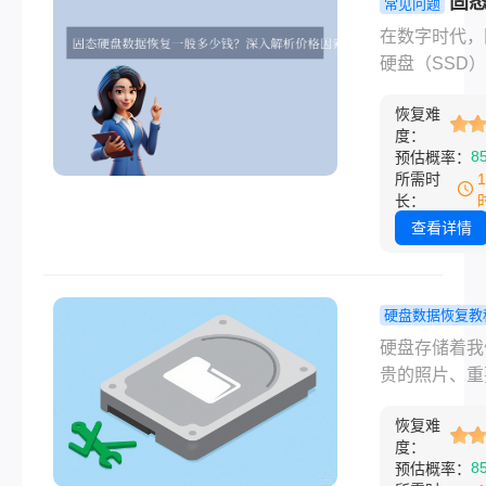
固
常见问题
修复的费用跨
数据恢复一
在数字时代，
大，从几乎免
少钱？深入
硬盘（SSD
数千元不等，
价格因素与
高速读写性能
后隐藏着故障
挑战!
恢复难
为电脑升级的
型、技术难度
度：
配。但当硬盘
8
预估概率：
商政策等多重
罢工，重要文
所需时
素。那么固态
间消失时，那
长：
修复一般要多
慌感难以言喻
查看详情
呢？本文将为
时数据恢复便
开迷雾，清晰
最后的救命稻
影响SSD修
然而，当你搜
硬盘数据恢复教
的各个层面，
“SSD数据恢
盘坏了怎么
硬盘存储着我
供实用的决策
时，可能被几
复？一般多
贵的照片、重
议。
上万的报价震
钱？你需要
工作文档、心
那么固态硬盘
的一切!
恢复难
音乐和视频库
恢复一般多少
度：
旦它“罢工”，
8
预估概率：
呢？本文将带
虑感实在难以