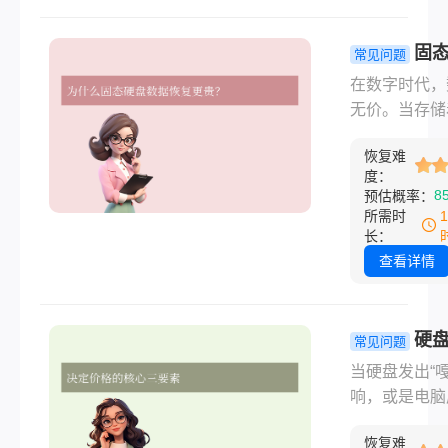
恢复成了最后
望，但面对市
固
常见问题
五花八门的价
数据恢复一
在数字时代，
很多人感到困
少钱？一篇
无价。当存储
移动硬盘数据
所有门道！
要工作文件、
一般多少钱？
恢复难
家庭照片或心
么价格差异如
度：
作的固态硬盘
8
预估概率：
大？
“罢工”时，那
所需时
感难以言喻。
长：
而来的第一个
查看详情
往往是：“恢
要花多少钱？
硬
常见问题
数据恢复一
当硬盘发出“嘎
少钱？一文
响，或是电脑
数据恢复的
突然蓝屏，显
谜题！
恢复难
盘未识别”时