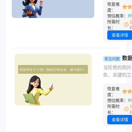
动硬盘数据恢
文详解避坑
恢复难
份恐慌感恐怕
价格体系，帮
度：
南！
经历过的人才
8
预估概率：
在数据灾难面
照片、工作文
所需时
出明智选择。
珍贵回忆... 
长：
面！此时，“
查看详情
复多少钱？”
迫切的问题。
而，这个答案
数
常见问题
硬盘故障本身
一般多少钱
当珍贵的照片
复杂多变。那
秘价格迷雾
失、关键的工
动硬盘数据恢
免踩坑！
档打不开、硬
般要多少钱一
恢复难
然发出异响时
呢？本文将深
度：
据恢复"这四
8
预估概率：
析移动硬盘数
间成了救命稻
所需时
复的价格体系
然而，随之而
长：
你在数据危机
疑问是：数据
查看详情
出明智选择。
一般多少钱？