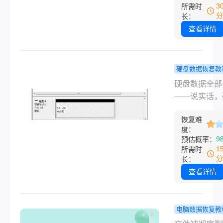
案是——大概
3
所需时
真正管用的方
能，但你得快
分
长：
清楚。覆盖误
多人误以为格
查看详情
格式化、分区
等于"彻底删除
失、设备异常
实不是。格式
见情况。
是把文件索引
硬盘数据恢复教
了，真正的数
盘数据全部
硬盘数据全部
躺在硬盘扇区
怎么找回？
——说实话，
只要没被新数
慌，这几个
这事的人第一
盖，就有机会
能救！
恢复难
基本都是脑子
来。这篇文章
度：
一声。我自己
9
预估概率：
易到难、从免
历过一次，去
1
所需时
付费的顺序，
节假期结束回
分
长：
正管用的恢复
班，打开电脑
查看详情
全列出来，照
盘直接没了，
就行。
都不见了，里
着三年的项目
电脑数据恢复教
和几百张家庭
Shift+Del