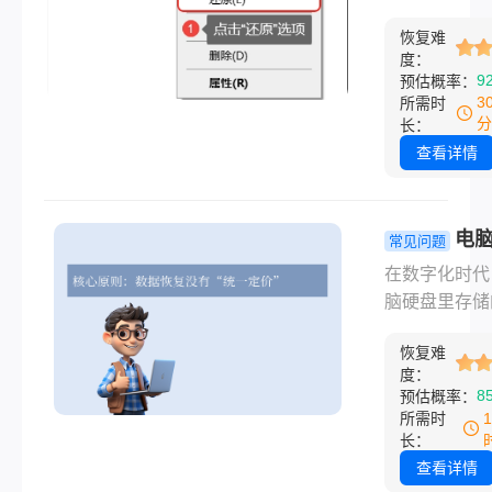
换新电脑的时
的恢复手段
概是很多人在
我准备把旧硬
几种！
恢复难
到"格式化完成
的工作文件导
度：
后脑子里冒出
9
预估概率：
来，结果不小
一个问题。不
3
所需时
整个D盘给格
手滑点错了、
分
长：
了。当时脑子
系统时选错分
查看详情
一下，里面可
还是中病毒后
我近三年做的
无奈格式化，
方案和客户资
丢文件的心慌
电
常见问题
后来我花了整
太理解了。这
恢复一般需
在数字化时代
天时间研究怎
章会按从简单
费多少钱 
脑硬盘里存储
硬盘里的资料
杂的顺序，把
说清所有收
能是无价的家
心删除了怎么
能用的恢复方
道！
恢复难
片、多年的工
回，试了七八
清楚。覆盖误
度：
件、或是至关
法，有的确实
8
预估概率：
格式化、分区
的商业数据。
用，有的纯粹
所需时
失、设备异常
硬盘损坏、误
时间。
长：
见情况。
或遭遇病毒，
查看详情