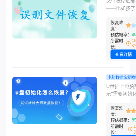
文件被彻底删
片。当时整个
还能找回来
——比如按了
懵的，好在忍
我试过的几
Shift+Dele
没乱点，最后
谱办法！
恢复难
清空了回收站
度：
据找了回来。
后，很多人第
9
预估概率：
应是“完了，
1
所需时
了”。但其实
分
长：
定。我自己就
查看详情
过一次：去年
桌面的时候，
Shift把一堆
电脑数据恢复教
删了，过了两
盘初始化了
U盘插上电脑
发现里面夹着
恢复吗？试
示"需要初始化
重要的合同扫
种办法，说
者"需要格式化
件。当时也是
些真有用！
恢复难
进去一看文件
度：
不行，后来试
了，这种感觉
8
预估概率：
种方法总算找
溃了。尤其是
所需时
了。
存了好几年的
长：