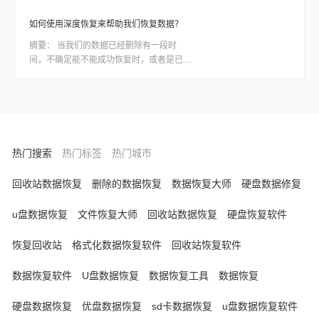
怎么恢复呢？本文将详细介绍几种有效的恢
研数据），揭露低价陷阱，教您3步识别靠
复方法，希望能帮到您。
谱机构。文末重点提供：误删除/误格式化
如何使用深度恢复来帮助我们恢复数据？
等逻辑故障的低成本自救方案——转转大师
摘要：
当我们的数据已经删除有一段时
数据恢复软件详细操作指南，助您安全高效
间，不确定能不能成功恢复时，或者是已经
挽回数据，避免花冤枉钱！
使用其他的恢复功能或者其他的恢复软件恢
复无果的情况下，我们可以试试转转大师数
据恢复软件的深度恢复来扫描一下文件，深
度恢复是可以更全面更细致扫描，最大可能
的帮我们找回文件的一个功能。那么要如何
使用深度恢复来帮助我们恢复数据呢？下面
热门搜索
热门标签
热门城市
来给大家讲一下操作步骤吧。
回收站数据恢复
删除的数据恢复
数据恢复大师
硬盘数据修复
u盘数据恢复
文件恢复大师
回收站数据恢复
硬盘恢复软件
恢复回收站
格式化数据恢复软件
回收站恢复软件
数据恢复软件
U盘数据恢复
数据恢复工具
数据恢复
硬盘数据恢复
优盘数据恢复
sd卡数据恢复
u盘数据恢复软件