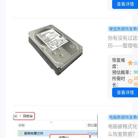
和工作文档，
查看详情
人不知道该怎
办。u盘初始
恢复？这篇文
硬盘数据恢复教
从简单到复杂
盘里的文件
你有没有过这
序，把亲测和
还能找回吗
历——整理电
人处理过的办
试过真正管
手一快，把刚
说一遍。覆盖
几个办法！
恢复难
的文档或者一
示初始化、误
度：
片拖进回收站
9
预估概率：
化、文件消失
后习惯性地点
1
所需时
仍在、U盘无
空回收站”？
分
长：
等常见情况。
惨，格式化U
查看详情
候选错了盘符
面存了好几年
作资料瞬间消
电脑数据恢复教
说实话，我自
小心格式化
电脑被格式化
踩过这个坑。
么办？真正
么恢复数据？