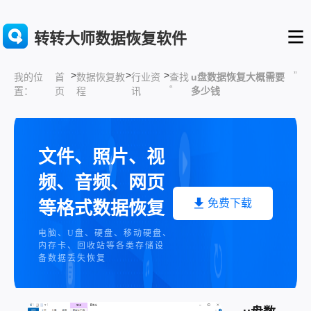
转转大师数据恢复软件
>
>
>
”
首
数据恢复教
行业资
查找
u盘数据恢复大概需要
我的位
“
页
程
讯
多少钱
置：
文件、照片、视
频、音频、网页
免费下载
等格式数据恢复
电脑、U盘、硬盘、移动硬盘、
内存卡、回收站等各类存储设
备数据丢失恢复