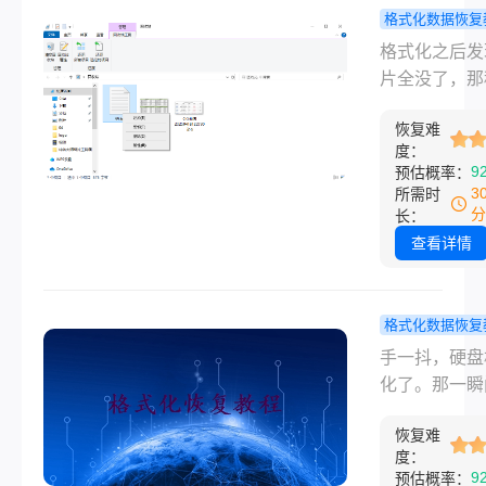
坑，几年前把
格式化数据恢复
孩子的
里几百张孩子
格式化后怎
格式化之后发
照片误
片误删了，急
回照片？试
片全没了，那
删了，
头大汗。好在
个办法，真
觉真的很难受
慢慢摸清了门
用的就这些
恢复难
去年换电脑的
度：
大部分照片都
我自己就经历
9
预估概率：
回来。
手快选了格式
3
所需时
个分区，几年
分
长：
庭照片一瞬间
查看详情
了。很多人遇
种情况第一反
慌，然后乱操
格式化数据恢复
反而让找回的
硬盘格式化
手一抖，硬盘
更小。格式化
恢复数据吗
化了。那一瞬
么找回照片？
享一些实用
子里只剩一个
文章就按从简
法！
恢复难
题：硬盘格式
度：
复杂、从免费
能恢复数据吗
9
预估概率：
费的顺序，把