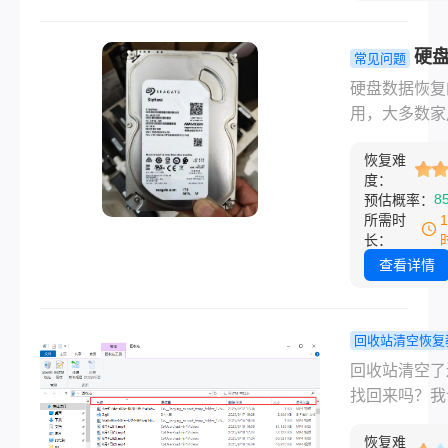
焦急与无助感
言喻。此时，
恢复就成了“
硬
常见问题
根救命稻草”
恢复一般多
硬盘数据恢复
而，当您联系
钱？真实报
用，大多数家
服务商时，得
几百到上万
景在 500 元到
报价可能从几
你坏在哪儿
恢复难
元之间。 如
到上万元不等
度：
误删文件、误
8
预估概率：
人困惑不已。
化这类软件层
所需时
问题，300-80
长：
基本能搞定；
查看详情
硬盘摔过、进
水、通电后有
响，需要开盘
回收站清空恢复
修，那就要 20
w10系统回
回收站清空了
起步，上不封
文件删除了
找回来吗？我
固态硬盘、服
恢复？先别
靠谱的几个方
阵列更贵，三
里存东西，
恢复难
说结论能找回