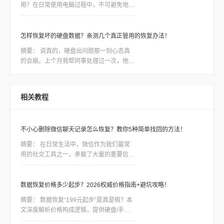
用？在日常使用电脑过程中，不可避免地会
据恢复这款软件，讲讲如何利用工具恢复丢
遇到电脑硬盘数据丢失或损坏的情况。无论
失的数据。
是因为误操作、磁盘故障还是病毒攻击，我
们都面临着一种紧迫感，需要尽快找到一款
怎样恢复坏的硬盘数据？亲测几个真正管用的恢复办法！
稳定可靠的软件来恢复我们的宝贵数据。然
摘要：
说真的，硬盘出问题那一刻心态真
而，市面上各种各样的电脑硬盘恢复软件让
的会崩。上个月我帮同事处理过一次，他那
人眼花缭乱，我们应该如何选择呢？本文将
个用了三年的移动硬盘突然不认盘了，里面
会为大家详细介绍一款备受好评的电脑硬盘
全是项目资料，急得他在工位上直拍桌子。
恢复数据软件，帮助大家解决这一难题。
当时我也是满头问号：怎样恢复坏的硬盘数
相关教程
据？后来折腾了大半天才把东西捞回来大部
分。如果你现在也正在为硬盘出问题发愁，
先别慌，这篇会按从简单到复杂、从免费到
不小心删除微信聊天记录怎么恢复？教你5种简单找回的方法！
付费的顺序，把我试过靠谱的几个方法都告
诉你，重点解决怎样恢复坏的硬盘数据这个
摘要：
在日常生活中，微信作为我们最常
问题。
用的社交工具之一，承载了大量的重要信息
和珍贵回忆。然而，有时候由于误操作或其
他原因，我们可能会不小心删除微信聊天记
录，这无疑会给我们的生活带来不便。幸运
数据恢复价格多少起步？2026权威价格指南+避坑攻略！
的是，微信提供了一些内置的恢复功能，同
摘要：
数据恢复“199元起步”是真是假？本
时还有第三方工具可以帮助我们恢复已删除
文深度解析价格构成逻辑，提供硬盘/手机/
的聊天记录。那么不小心删除微信聊天记录
服务器等10+场景真实报价（附2026市场调