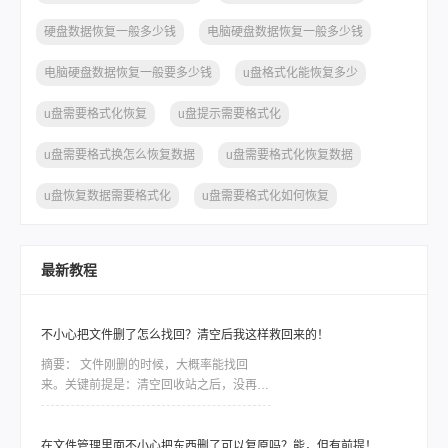
硬盘数据恢复一般多少钱
电脑硬盘数据恢复一般多少钱
电脑硬盘数据恢复一般要多少钱
u盘格式化能恢复多少
u盘需要格式化恢复
u盘提示需要格式化
u盘需要格式换怎么恢复数据
u盘需要格式化恢复数据
u盘恢复数据需要格式化
u盘需要格式化如何恢复
最新教程
不小心把文件删了怎么找回？清空后我这样救回来的！
摘要：
文件刚删的时候，大概率能找回
来。关键前提是：清空回收站之后，没再往
这个盘里存过新东西。因为文件删除只是把
空间标记成“可用”，底层数据还在，一旦写
入新数据把原位置盖住了，就真的没了。所
在文件管理里面不小心把东西删了可以复原吗？能，但有前提！