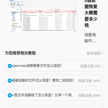
u盘数
据恢复
大概需
要多少
钱
误删电
脑中的
照片
——这
为您推荐相关教程
更多视频 >
事我太
有体会
openclaw误删重要文件怎么找回？
观看次数:900
了。上
个月帮
电脑误删的文件怎么恢复？教你二招找回！
观看次数:3400
朋友处
理过一
U盘文件误删除了怎么恢复？分享一个简单恢复方法！
次，她
观看次数:4994
整理桌
面时把