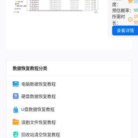
度：
到一万多都很
招能救！
但前提是你清
9
预估概率：
常。记住一句
收站之后没再
1
所需时
价格不取决于
个盘里存过新
分
长：
大小，取决于
西。文件删除
查看详情
程度”。 下面
系统把这块空
一种情况拆开
记成“可用”，
你对号入座就
身还在硬盘上
着。只要没被
数据恢复教程分类
据覆盖，就有
概率恢复。这
提比用什么方
电脑数据恢复教程
关键——一旦
硬盘数据恢复教程
新文件，恢复
会直线下降。
U盘数据恢复教程
故事引入上周
误删文件恢复教程
上，我同事小
电话里声音都
回收站清空恢复教程
了：“我把年