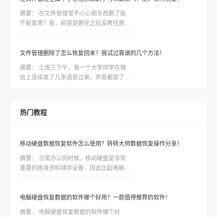
以发现误删，第一件事是停手，别再动那个
摘要：
在文件管理里不小心把东西删了能
盘。
不能复原？能，前提是删完之后没再往那个
盘里存过新东西。文件删除只是把磁盘空间
标记成“可覆盖”，只要还没被覆盖，数据就
还在。这个前提直接决定了你能不能救回
文件管理删除了怎么恢复回来？我试过靠谱的几个方法！
来，比用什么工具都关键。上周五下午，同
摘要：
上周三下午，我一个大学同学在微
事阿杰电话里声音都有点抖——他老婆在文
信上连续发了几条语音过来，声音都变了，
件管理器里整理旅行照片，手一滑把整个文
她说“完了完了，我把部门半年的项目资料
件夹拖进了回收站，紧接着又点了“清空回
删了”，然后一顿操作又给回收站清空了。
收站”
我当时问她第一句话就是：“你后来又往那
热门教程
个盘里拷东西没有？”她说没有，还没来得
及。我说那先别慌，有救。后来她按着我给
的方法把文件找回来了，整个过程大概一个
移动硬盘数据恢复软件怎么使用？转转大师数据恢复操作分享！
多小时。这篇我就从那天的经验开始，把判
断方法和具体操作按步骤讲清楚。
摘要：
日常办公的时候，移动硬盘是非常
重要的随身资料储存设备，因此比起电脑本
地的硬盘，移动硬盘更加容易出现数据丢
失、误删等情况。一些重要的数据如果没有
备份，那么造成的损失将是难以估量的，因
电脑硬盘恢复数据的软件哪个好用？一款值得推荐的软件！
此市场对移动硬盘数据恢复软件的需求是非
摘要：
电脑硬盘恢复数据的软件哪个好
常大，今天我们就针对转转数据恢复大师数