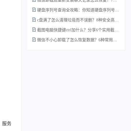
微信卸载后重新安装聊天记录怎么恢复？7种实测有效的恢复方案详解！
硬盘序列号查询全攻略：你知道硬盘序列号怎么查吗？
c盘满了怎么清理垃圾而不误删？8种安全高效的方法详解+误删恢复指南！
截图电脑快捷键ctrl加什么？分享6个实用截图方法！
微信不小心卸载了怎么恢复数据？6种常用方法详解！
。服务