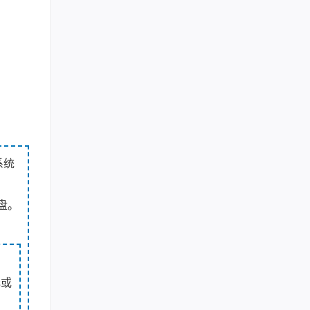
系统
盘。
元或