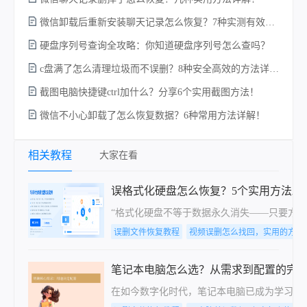
微信卸载后重新安装聊天记录怎么恢复？7种实测有效的恢复方案详解！
硬盘序列号查询全攻略：你知道硬盘序列号怎么查吗？
c盘满了怎么清理垃圾而不误删？8种安全高效的方法详解+误删恢复指南！
截图电脑快捷键ctrl加什么？分享6个实用截图方法！
微信不小心卸载了怎么恢复数据？6种常用方法详解！
电
相关教程
大家在看
误格式化硬盘怎么恢复？5个实用方法助
“格式化硬盘不等于数据永久消失——只要方
误删文件恢复教程
视频误删怎么找回，实用的方法
笔记本电脑怎么选？从需求到配置的完
在如今数字化时代，笔记本电脑已成为学习、