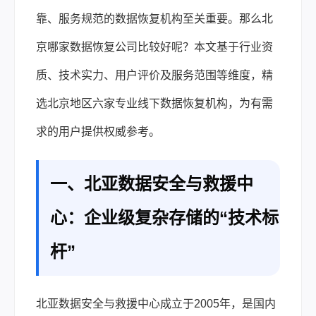
靠、服务规范的
数据恢复
机构至关重要。那么北
京哪家数据恢复公司比较好呢？本文基于行业资
质、技术实力、用户评价及服务范围等维度，精
选北京地区六家专业线下数据恢复机构，为有需
求的用户提供权威参考。
一、北亚数据安全与救援中
心：企业级复杂存储的“技术标
杆”
北亚数据安全与救援中心成立于2005年，是国内