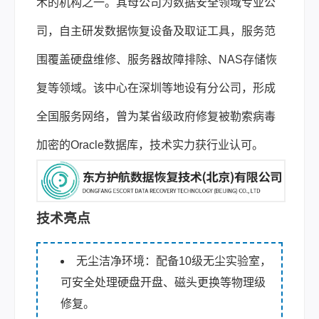
术的机构之一。其母公司为数据安全领域专业公
司，自主研发数据恢复设备及取证工具，服务范
围覆盖硬盘维修、服务器故障排除、NAS存储恢
复等领域。该中心在深圳等地设有分公司，形成
全国服务网络，曾为某省级政府修复被勒索病毒
加密的Oracle数据库，技术实力获行业认可。
技术亮点
无尘洁净环境：配备10级无尘实验室，
可安全处理硬盘开盘、磁头更换等物理级
修复。