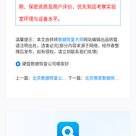
照、保密资质及用户评价，优先到店考察实验
室环境与设备水平。
温馨提示：本文由转转
数据恢复大师
网站编辑出品转载
请注明出处，违害必究(部分内容来源于网络，经作者整
理后发布，如有侵权，请立刻联系我们处理)
硬盘数据恢复公司哪家好
上一篇：
北京数据恢复公司有哪些？精选本地5家顶尖线下服务商，为您的数据安全保驾护航！
下一篇：
北京哪家数据恢复公司比较好一点？五家本地化服务标杆解析！