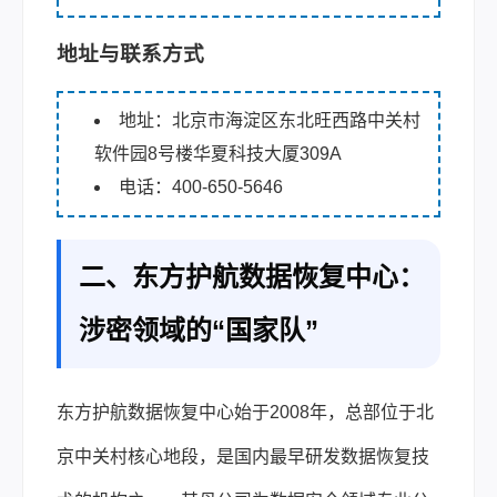
地址与联系方式
地址：北京市海淀区东北旺西路中关村
软件园8号楼华夏科技大厦309A
电话：400-650-5646
二、东方护航数据恢复中心：
涉密领域的“国家队”
东方护航数据恢复中心始于2008年，总部位于北
京中关村核心地段，是国内最早研发数据恢复技