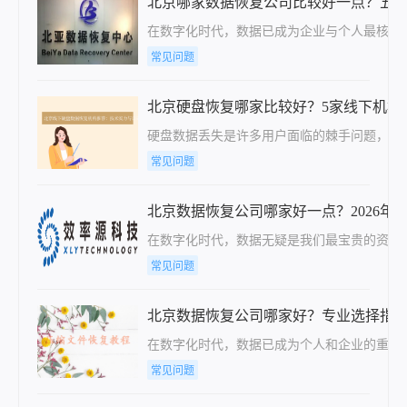
北京哪家数据恢复公司比较好一点？五
在数字化时代，数据已成为企业与个人最核心
常见问题
北京硬盘恢复哪家比较好？5家线下机构
硬盘数据丢失是许多用户面临的棘手问题，尤
常见问题
北京数据恢复公司哪家好一点？2026
在数字化时代，数据无疑是我们最宝贵的资产
常见问题
北京数据恢复公司哪家好？专业选择指
在数字化时代，数据已成为个人和企业的重要
常见问题