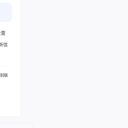
业需
新信
立刻联