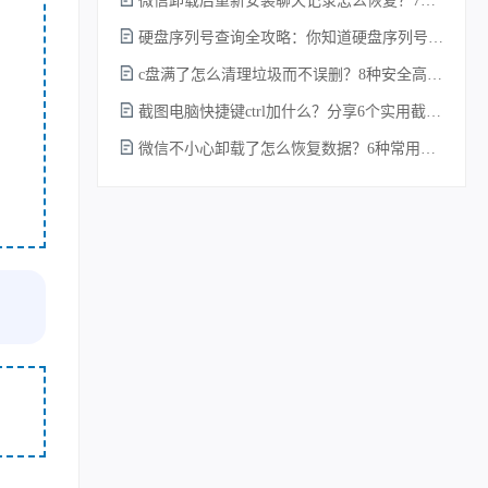
微信卸载后重新安装聊天记录怎么恢复？7种实测有效的恢复方案详解！
硬盘序列号查询全攻略：你知道硬盘序列号怎么查吗？
c盘满了怎么清理垃圾而不误删？8种安全高效的方法详解+误删恢复指南！
截图电脑快捷键ctrl加什么？分享6个实用截图方法！
微信不小心卸载了怎么恢复数据？6种常用方法详解！