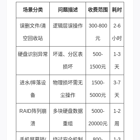
场景分类
问题描述
收费范围
耗时
误删文件/清
逻辑层误操作
300-800
2-6
空回收站
元
小时
硬盘识别异常
坏道、分区表
500-
1-3
损坏
1500元
天
进水/摔落设
物理损坏需无
1500-
3-7
备
尘操作
5000元
天
RAID阵列崩
多块硬盘数据
5000-
1-2
溃
重组
20000元
周
手机屏幕锁/
绕过安全机制
800-
1-3