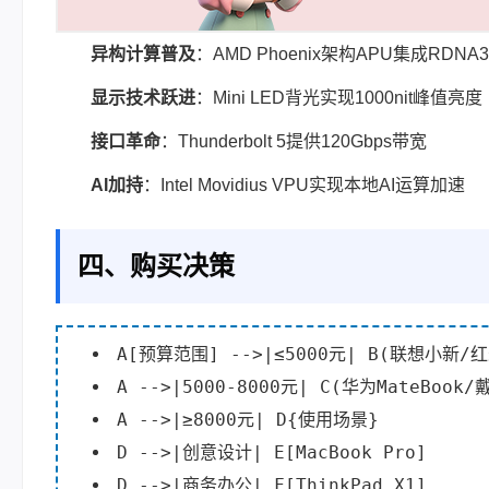
异构计算普及
：AMD Phoenix架构APU集成RDNA
显示技术跃进
：Mini LED背光实现1000nit峰值亮度
接口革命
：Thunderbolt 5提供120Gbps带宽
AI加持
：Intel Movidius VPU实现本地AI运算加速
四、购买决策
A[预算范围] -->|≤5000元| B(联想小新/
A -->|5000-8000元| C(华为MateBook
A -->|≥8000元| D{使用场景}
D -->|创意设计| E[MacBook Pro]
D -->|商务办公| F[ThinkPad X1]