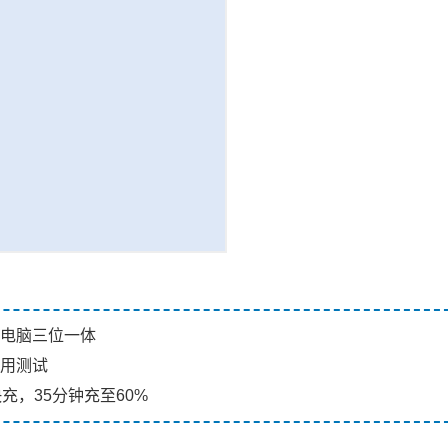
-电脑三位一体
耐用测试
PD快充，35分钟充至60%