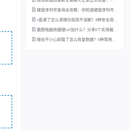
微信卸载后重新安装聊天记录怎么恢复？7种实测有效的恢复方案详解！
硬盘序列号查询全攻略：你知道硬盘序列号怎么查吗？
c盘满了怎么清理垃圾而不误删？8种安全高效的方法详解+误删恢复指南！
截图电脑快捷键ctrl加什么？分享6个实用截图方法！
微信不小心卸载了怎么恢复数据？6种常用方法详解！