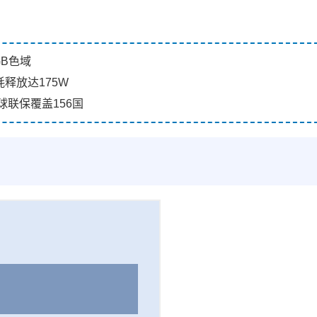
GB色域
耗释放达175W
，全球联保覆盖156国