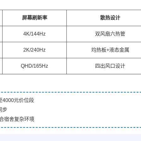
屏幕刷新率
散热设计
4K/144Hz
双风扇六热管
2K/240Hz
均热板+液态金属
QHD/165Hz
四出风口设计
4000元价位段
同步
，适合宿舍复杂环境