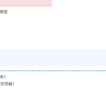
3核显
红米)
/戴尔灵越)