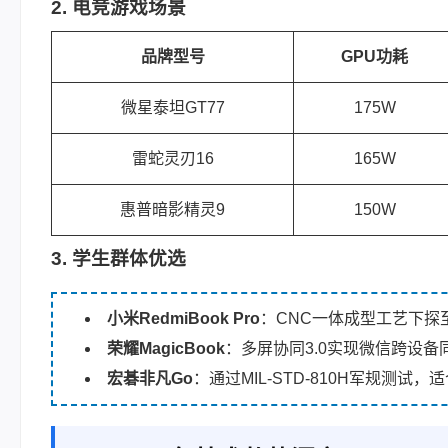
2. 电竞游戏场景
品牌型号
GPU功耗
微星泰坦GT77
175W
雷蛇灵刃16
165W
惠普暗影精灵9
150W
3. 学生群体优选
小米RedmiBook Pro
：CNC一体成型工艺下探至
荣耀MagicBook
：多屏协同3.0实现微信跨设备
宏碁非凡Go
：通过MIL-STD-810H军规测试