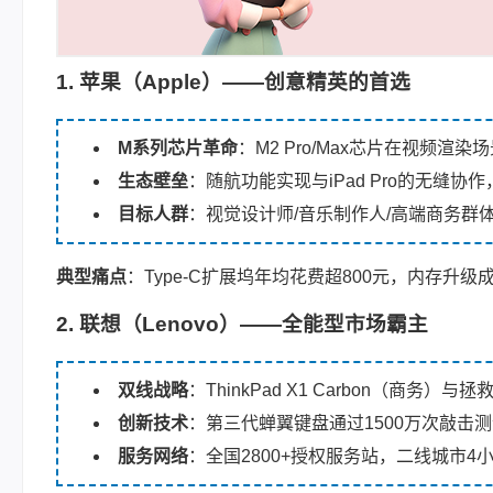
1. 苹果（Apple）——创意精英的首选
M系列芯片革命
：M2 Pro/Max芯片在视频渲染场景较
生态壁垒
：随航功能实现与iPad Pro的无缝协作，Fi
目标人群
：视觉设计师/音乐制作人/高端商务群
典型痛点
：Type-C扩展坞年均花费超800元，内存升级成
2. 联想（Lenovo）——全能型市场霸主
双线战略
：ThinkPad X1 Carbon（商务）
创新技术
：第三代蝉翼键盘通过1500万次敲击测
服务网络
：全国2800+授权服务站，二线城市4