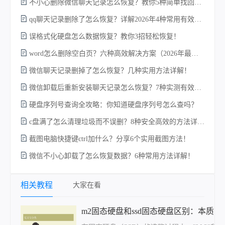
不小心删除微信聊天记录怎么恢复？教你5种简单找回的方法！
qq聊天记录删除了怎么恢复？详解2026年4种常用有效的方法（支持.db数据库提取）
误格式化硬盘怎么数据恢复？教你3招轻松恢复！
硬
word怎么删除空白页？六种高效解决方案（2026年最新实操指南）！
微信聊天记录删掉了怎么恢复？几种实用方法详解！
微信卸载后重新安装聊天记录怎么恢复？7种实测有效的恢复方案详解！
硬盘序列号查询全攻略：你知道硬盘序列号怎么查吗？
回
c盘满了怎么清理垃圾而不误删？8种安全高效的方法详解+误删恢复指南！
截图电脑快捷键ctrl加什么？分享6个实用截图方法！
恢
微信不小心卸载了怎么恢复数据？6种常用方法详解！
相关教程
大家在看
m2固态硬盘和ssd固态硬盘区别：本质