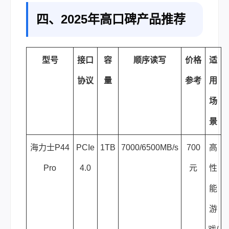
四、2025年高口碑产品推荐
型号
接口
容
顺序读写
价格
适
协议
量
参考
用
场
景
海力士P44
PCIe
1TB
7000/6500MB/s
700
高
Pro
4.0
元
性
能
游