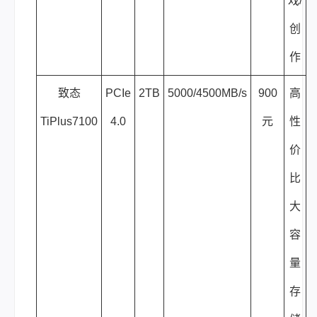
戏/
创
作
致态
PCIe
2TB
5000/4500MB/s
900
高
TiPlus7100
4.0
元
性
价
比
大
容
量
存