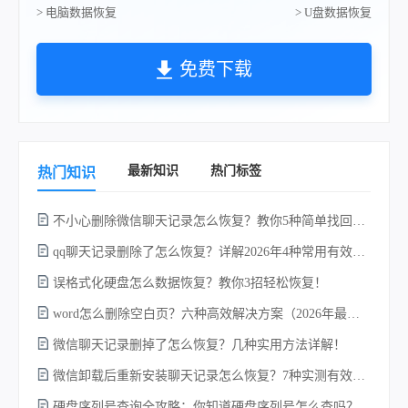
> 电脑数据恢复
> U盘数据恢复
免费下载
最新知识
热门标签
热门知识
不小心删除微信聊天记录怎么恢复？教你5种简单找回的方法！
qq聊天记录删除了怎么恢复？详解2026年4种常用有效的方法（支持.db数据库提取）
误格式化硬盘怎么数据恢复？教你3招轻松恢复！
word怎么删除空白页？六种高效解决方案（2026年最新实操指南）！
微信聊天记录删掉了怎么恢复？几种实用方法详解！
电
微信卸载后重新安装聊天记录怎么恢复？7种实测有效的恢复方案详解！
硬盘序列号查询全攻略：你知道硬盘序列号怎么查吗？