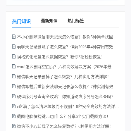
最新知识
热门标签
热门知识
不小心删除微信聊天记录怎么恢复？教你5种简单找回的方法！
qq聊天记录删除了怎么恢复？详解2026年4种常用有效的方法（支持.db数据库提取）
误格式化硬盘怎么数据恢复？教你3招轻松恢复！
word怎么删除空白页？六种高效解决方案（2026年最新实操指南）！
微信聊天记录删掉了怎么恢复？几种实用方法详解！
电
微信卸载后重新安装聊天记录怎么恢复？7种实测有效的恢复方案详解！
硬盘序列号查询全攻略：你知道硬盘序列号怎么查吗？
c盘满了怎么清理垃圾而不误删？8种安全高效的方法详解+误删恢复指南！
硬
截图电脑快捷键ctrl加什么？分享6个实用截图方法！
微信不小心卸载了怎么恢复数据？6种常用方法详解！